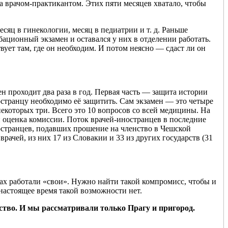
а врачом-практикантом. Этих пяти месяцев хватало, чтобы
сяц в гинекологии, месяц в педиатрии и т. д. Раньше
бационный экзамен и оставался у них в отделении работать.
вует там, где он необходим. И потом неясно — сдаст ли он
н проходит два раза в год. Первая часть — защита истории
остранцу необходимо её защитить. Сам экзамен — это четыре
некоторых три. Всего это 10 вопросов со всей медицины. На
ли оценка комиссии. Поток врачей-иностранцев в последние
ностранцев, подавших прошение на членство в Чешской
рачей, из них 17 из Словакии и 33 из других государств (31
ах работали «свои». Нужно найти такой компромисс, чтобы и
 настоящее время такой возможности нет.
ство. И мы рассматривали только Прагу и пригород.