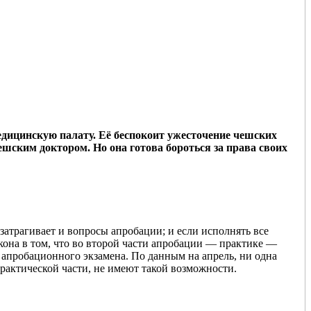
едицинскую палату. Её беспокоит ужесточение чешских
ешским доктором. Но она готова бороться за права своих
атрагивает и вопросы апробации; и если исполнять все
акона в том, что во второй части апробации — практике —
 апробационного экзамена. По данным на апрель, ни одна
практической части, не имеют такой возможности.