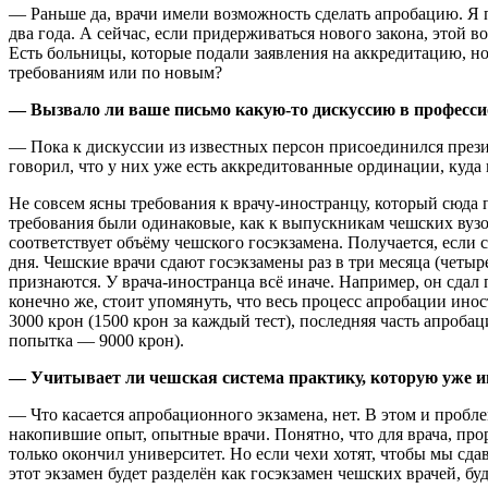
— Раньше да, врачи имели возможность сделать апробацию. Я пр
два года. А сейчас, если придерживаться нового закона, этой 
Есть больницы, которые подали заявления на аккредитацию, но 
требованиям или по новым?
— Вызвало ли ваше письмо какую-то дискуссию в професс
— Пока к дискуссии из известных персон присоединился прези
говорил, что у них уже есть аккредитованные ординации, куда 
Не совсем ясны требования к врачу-иностранцу, который сюда п
требования были одинаковые, как к выпускникам чешских вузо
соответствует объёму чешского госэкзамена. Получается, если
дня. Чешские врачи сдают госэкзамены раз в три месяца (четыре
признаются. У врача-иностранца всё иначе. Например, он сдал 
конечно же, стоит упомянуть, что весь процесс апробации ино
3000 крон (1500 крон за каждый тест), последняя часть апроб
попытка — 9000 крон).
— Учитывает ли чешская система практику, которую уже и
— Что касается апробационного экзамена, нет. В этом и пробл
накопившие опыт, опытные врачи. Понятно, что для врача, про
только окончил университет. Но если чехи хотят, чтобы мы сда
этот экзамен будет разделён как госэкзамен чешских врачей, буд