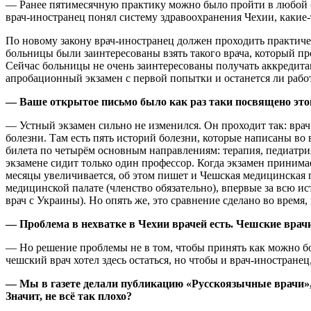
— Ранее пятимесячную практику можно было пройти в любой бол
врач-иностранец понял систему здравоохранения Чехии, какие-
По новому закону врач-иностранец должен проходить практичес
больницы были заинтересованы взять такого врача, который про
Сейчас больницы не очень заинтересованы получать аккредитац
апробационный экзамен с первой попытки и останется ли работ
— Ваше открытое письмо было как раз таки посвящено этой
— Устный экзамен сильно не изменился. Он проходит так: врач,
болезни. Там есть пять историй болезни, которые написаны во
билета по четырём основным направлениям: терапия, педиатрия
экзамене сидит только один профессор. Когда экзамен принима
месяцы увеличивается, об этом пишет и Чешская медицинская 
медицинской палате (членство обязательно), впервые за всю ис
врач с Украины). Но опять же, это сравнение сделано во время,
— Проблема в нехватке в Чехии врачей есть. Чешские врач
— Но решение проблемы не в том, чтобы принять как можно бо
чешский врач хотел здесь остаться, но чтобы и врач-иностране
— Мы в газете делали публикацию «Русскоязычные врачи», 
Значит, не всё так плохо?