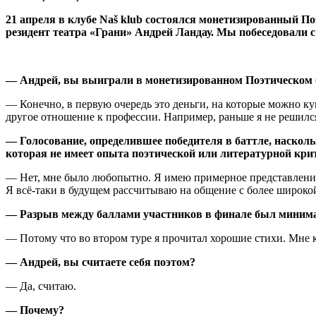
21 апреля в клубе Naš klub состоялся монетизированный П
резидент театра «Грани» Андрей Ландау. Мы побеседовали с 
— Андрей, вы выиграли в монетизированном Поэтическом ба
— Конечно, в первую очередь это деньги, на которые можно куп
другое отношение к профессии. Например, раньше я не решился
— Голосование, определившее победителя в баттле, насколь
которая не имеет опыта поэтической или литературной кри
— Нет, мне было любопытно. Я имею примерное представление, 
Я всё-таки в будущем рассчитываю на общение с более широко
— Разрыв между баллами участников в финале был минима
— Потому что во втором туре я прочитал хорошие стихи. Мне к
— Андрей, вы считаете себя поэтом?
— Да, считаю.
— Почему?