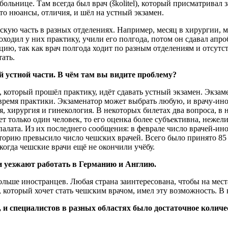
ьнице. Там всегда был врач (školitеl), который присматривал з
то нюансы, отличия, и шёл на устный экзамен.
кую часть в разных отделениях. Например, месяц в хирургии, ме
ходил у них практику, учили его полгода, потом он сдавал апро
ию, так как врач полгода ходит по разным отделениям и отсутст
ать.
 устной части. В чём там вы видите проблему?
 который прошёл практику, идёт сдавать устный экзамен. Экзаме
 время практики. Экзаменатор может выбрать любую, и врачу-ин
, хирургия и гинекология. В некоторых билетах два вопроса, в 
ет только один человек, то его оценка более субъективна, неже
палата. Из их последнего сообщения: в феврале число врачей-и
торию превысило число чешских врачей. Всего было принято 85 в
 когда чешские врачи ещё не окончили учёбу.
и уезжают работать в Германию и Англию.
льше иностранцев. Любая страна заинтересована, чтобы на мест
ц, который хочет стать чешским врачом, имел эту возможность. В
и специалистов в разных областях было достаточное количе