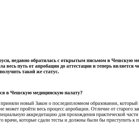
аруси, недавно обратилась с открытым письмом в Чешскую м
а весь путь от апробации до аттестации и теперь является ч
получить такой же статус.
ться в Чешскую медицинскую палату?
 приняли новый Закон о последипломном образовании, который з
 не может пройти весь процесс апробации. Отличие от старого з
 специальную аккредитацию для прохождения практической части
то врачи, которые сдали тесты и должны были бы приступить к 