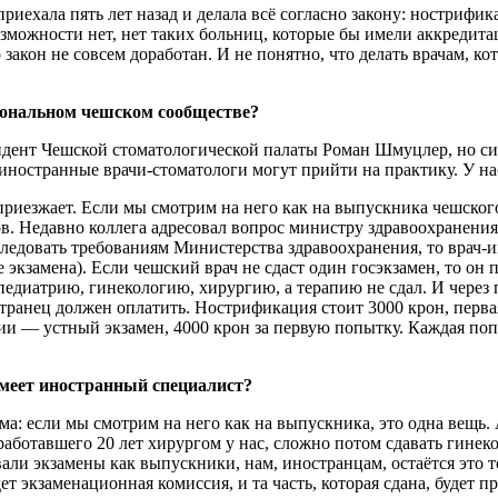
иехала пять лет назад и делала всё согласно закону: нострифик
возможности нет, нет таких больниц, которые бы имели аккредита
закон не совсем доработан. И не понятно, что делать врачам, ко
иональном чешском сообществе?
дент Чешской стоматологической палаты Роман Шмуцлер, но сит
иностранные врачи-стоматологи могут прийти на практику. У нас
риезжает. Если мы смотрим на него как на выпускника чешского 
в. Недавно коллега адресовал вопрос министру здравоохранения
 следовать требованиям Министерства здравоохранения, то врач-
 экзамена). Если чешский врач не сдаст один госэкзамен, то он п
педиатрию, гинекологию, хирургию, а терапию не сдал. И через п
странец должен оплатить. Нострификация стоит 3000 крон, перв
ации — устный экзамен, 4000 крон за первую попытку. Каждая по
меет иностранный специалист?
ема: если мы смотрим на него как на выпускника, это одна вещь
работавшего 20 лет хирургом у нас, сложно потом сдавать гине
вали экзамены как выпускники, нам, иностранцам, остаётся это т
ет экзаменационная комиссия, и та часть, которая сдана, будет пр