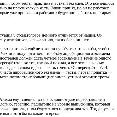
ация, потом тесты, практика и устный экзамен. Это всё длилось
цию на практическую часть. Закон принят, но он не работает.
торые уже приехали и работают: будут они работать по старым
уация у стоматологов немного отличается от нашей. Он
, у лечебников, к сожалению, таких больниц нет.
вуза, который ещё не закончил учёбу, то хотелось бы, чтобы
 Чехии и получил ответ, что объём апробационного экзамена
иностранец должен сдать четыре госэкзамена в течение одного
ересдаёт только тот, который не сдал, а все остальные ему
олгода он снова идёт на все экзамены. Он пересдаёт всё. И,
ая часть апробационного экзамена — тесты, первая попытка —
пытка потом стоит больше (например, устный экзамен: третья
. А сюда едут специалисты в основном уже поработавшие и
кологию, терапию, педиатрию на уровне выпускника, который
олько принять, и мы будем этого придерживаться. Тогда пускай
изнана хотя бы на какое-то время.