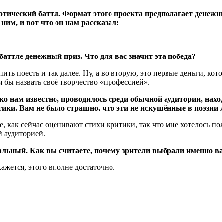
оэтический баттл. Формат этого проекта предполагает денеж
ним, и вот что он нам рассказал:
ттле денежный приз. Что для вас значит эта победа?
ить поесть и так далее. Ну, а во вторую, это первые деньги, ко
 бы назвать своё творчество «профессией».
ко нам известно, проводилось среди обычной аудитории, нахо
тики. Вам не было страшно, что эти не искушённые в поэзии
как сейчас оценивают стихи критики, так что мне хотелось полу
й аудиторией.
льный. Как вы считаете, почему зрители выбрали именно в
ажется, этого вполне достаточно.