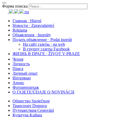
Форма поиска
rss
Главная · Hlavní
Новости · Zpravodajství
Reklama
Объявления · Inzeráty
Подать объявление · Podat inzerát
На сайт газеты · na web
В группу газеты Facebook
ЖИЗНЬ В ПРАГЕ · ŽIVOT V PRAZE
Чехия
Личность
Прага
Личный опыт
Интервью
Анонс
Фоторепортаж
О ГАЗЕТЕ/ÚDAJE O NOVINÁCH
Общество Společnost
Транспорт Doprava
Путешествия Cestování
Культура Kultura