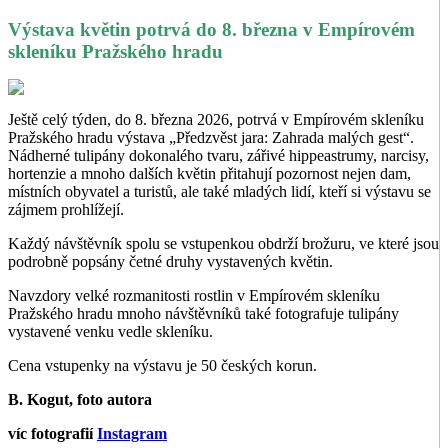
Výstava květin potrvá do 8. března v Empírovém
skleníku Pražského hradu
Ještě celý týden, do 8. března 2026, potrvá v Empírovém skleníku
Pražského hradu výstava „Předzvěst jara: Zahrada malých gest“.
Nádherné tulipány dokonalého tvaru, zářivé hippeastrumy, narcisy,
hortenzie a mnoho dalších květin přitahují pozornost nejen dam,
místních obyvatel a turistů, ale také mladých lidí, kteří si výstavu se
zájmem prohlížejí.
Každý návštěvník spolu se vstupenkou obdrží brožuru, ve které jsou
podrobně popsány četné druhy vystavených květin.
Navzdory velké rozmanitosti rostlin v Empírovém skleníku
Pražského hradu mnoho návštěvníků také fotografuje tulipány
vystavené venku vedle skleníku.
Cena vstupenky na výstavu je 50 českých korun.
B. Kogut, foto autora
víc fotografií
Instagram