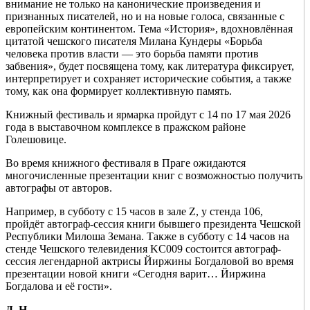
внимание не только на канонические произведения и
признанных писателей, но и на новые голоса, связанные с
европейским континентом. Тема «История», вдохновлённая
цитатой чешского писателя Милана Кундеры «Борьба
человека против власти — это борьба памяти против
забвения», будет посвящена тому, как литература фиксирует,
интерпретирует и сохраняет исторические события, а также
тому, как она формирует коллективную память.
Книжный фестиваль и ярмарка пройдут с 14 по 17 мая 2026
года в выставочном комплексе в пражском районе
Голешовице.
Во время книжного фестиваля в Праге ожидаются
многочисленные презентации книг с возможностью получить
автографы от авторов.
Например, в субботу с 15 часов в зале Z, у стенда 106,
пройдёт автограф-сессия книги бывшего президента Чешской
Республики Милоша Земана. Также в субботу с 14 часов на
стенде Чешского телевидения KC009 состоится автограф-
сессия легендарной актрисы Йиржины Богдаловой во время
презентации новой книги «Сегодня варит… Йиржина
Богдалова и её гости».
Д.
Н.