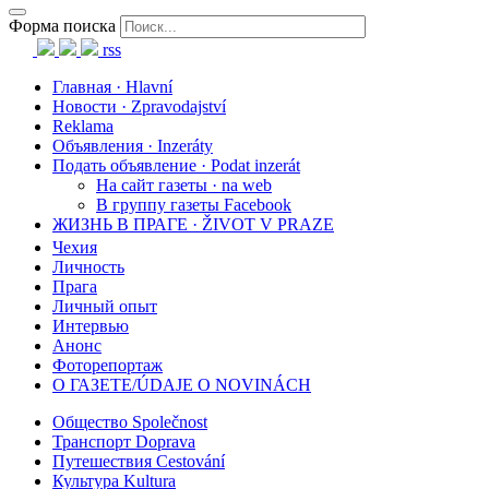
Форма поиска
rss
Главная · Hlavní
Новости · Zpravodajství
Reklama
Объявления · Inzeráty
Подать объявление · Podat inzerát
На сайт газеты · na web
В группу газеты Facebook
ЖИЗНЬ В ПРАГЕ · ŽIVOT V PRAZE
Чехия
Личность
Прага
Личный опыт
Интервью
Анонс
Фоторепортаж
О ГАЗЕТЕ/ÚDAJE O NOVINÁCH
Общество Společnost
Транспорт Doprava
Путешествия Cestování
Культура Kultura