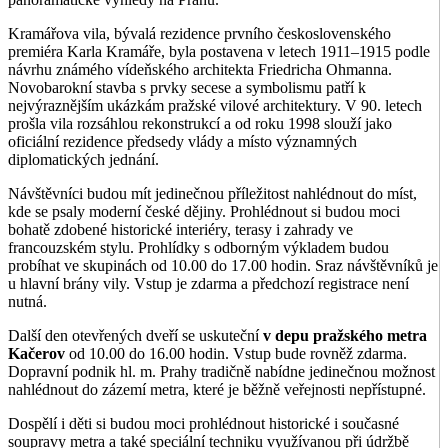
Kramářova vila, bývalá rezidence prvního československého
premiéra Karla Kramáře, byla postavena v letech 1911–1915 podle
návrhu známého vídeňského architekta Friedricha Ohmanna.
Novobarokní stavba s prvky secese a symbolismu patří k
nejvýraznějším ukázkám pražské vilové architektury. V 90. letech
prošla vila rozsáhlou rekonstrukcí a od roku 1998 slouží jako
oficiální rezidence předsedy vlády a místo významných
diplomatických jednání.
Návštěvníci budou mít jedinečnou příležitost nahlédnout do míst,
kde se psaly moderní české dějiny. Prohlédnout si budou moci
bohatě zdobené historické interiéry, terasy i zahrady ve
francouzském stylu. Prohlídky s odborným výkladem budou
probíhat ve skupinách od 10.00 do 17.00 hodin. Sraz návštěvníků je
u hlavní brány vily. Vstup je zdarma a předchozí registrace není
nutná.
Další den otevřených dveří se uskuteční
v depu pražského metra
Kačerov
od 10.00 do 16.00 hodin. Vstup bude rovněž zdarma.
Dopravní podnik hl. m. Prahy tradičně nabídne jedinečnou možnost
nahlédnout do zázemí metra, které je běžně veřejnosti nepřístupné.
Dospělí i děti si budou moci prohlédnout historické i současné
soupravy metra a také speciální techniku využívanou při údržbě