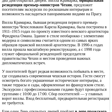
два Дня открытых дверей. Вилла Крамаржа,
официальная
резиденция премьер-министров Чехии
, предложит
посетителям экскурсии по роскошным интерьерам и
возможность насладиться панорамными видами на Прагу.
Вилла Крамаржа, бывшая резиденция первого премьер-
министра Чехословакии Карела Крамаржа, была построена в
1911–1915 годах по проекту известного венского архитектора
Фридриха Омана. Здание в стиле необарокко с элементами
модерна и символизма считается одним из самых ярких
образцов пражской вилловой архитектуры. В 1990-х годах
вилла прошла масштабную реконструкцию, а с 1998 года
служит официальной резиденцией председателя
правительства Чехии и местом проведения важных
дипломатических встреч.
У посетителей будет редкая возможность побывать в месте,
где создавалась современная чешская история. Гости смогут
осмотреть богато украшенные исторические интерьеры, а
также террасы и сады, оформленные во французском стиле.
Экскурсии с профессиональными гидами будут проводиться
группами с 10:00 до 17:00. Сбор посетителей — у главных
ворот виллы. Вход бесплатный, предварительная регистрация
не требуется.
Еще один День открытых дверей пройдет
в депо пражского