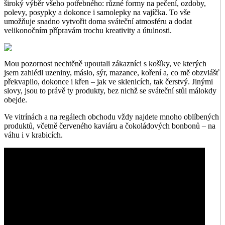
široký výběr všeho potřebného: různé formy na pečení, ozdoby,
polevy, posypky a dokonce i samolepky na vajíčka. To vše
umožňuje snadno vytvořit doma sváteční atmosféru a dodat
velikonočním přípravám trochu kreativity a útulnosti.
Mou pozornost nechtěně upoutali zákazníci s košíky, ve kterých
jsem zahlédl uzeniny, máslo, sýr, mazance, koření a, co mě obzvlášť
překvapilo, dokonce i křen – jak ve sklenicích, tak čerstvý. Jinými
slovy, jsou to právě ty produkty, bez nichž se sváteční stůl málokdy
obejde.
Ve vitrínách a na regálech obchodu vždy najdete mnoho oblíbených
produktů, včetně červeného kaviáru a čokoládových bonbonů – na
váhu i v krabicích.