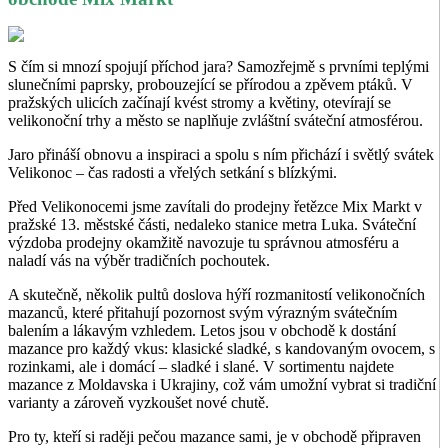
S čím si mnozí spojují příchod jara? Samozřejmě s prvními teplými
slunečními paprsky, probouzející se přírodou a zpěvem ptáků. V
pražských ulicích začínají kvést stromy a květiny, otevírají se
velikonoční trhy a město se naplňuje zvláštní sváteční atmosférou.
Jaro přináší obnovu a inspiraci a spolu s ním přichází i světlý svátek
Velikonoc – čas radosti a vřelých setkání s blízkými.
Před Velikonocemi jsme zavítali do prodejny řetězce Mix Markt v
pražské 13. městské části, nedaleko stanice metra Luka. Sváteční
výzdoba prodejny okamžitě navozuje tu správnou atmosféru a
naladí vás na výběr tradičních pochoutek.
A skutečně, několik pultů doslova hýří rozmanitostí velikonočních
mazanců, které přitahují pozornost svým výrazným svátečním
balením a lákavým vzhledem. Letos jsou v obchodě k dostání
mazance pro každý vkus: klasické sladké, s kandovaným ovocem, s
rozinkami, ale i domácí – sladké i slané. V sortimentu najdete
mazance z Moldavska i Ukrajiny, což vám umožní vybrat si tradiční
varianty a zároveň vyzkoušet nové chutě.
Pro ty, kteří si raději pečou mazance sami, je v obchodě připraven