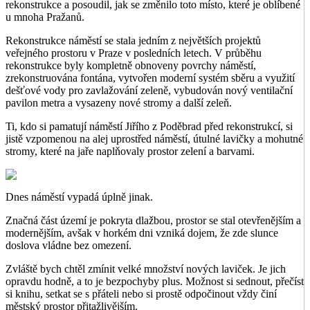
rekonstrukce a posoudil, jak se změnilo toto místo, které je oblíbené
u mnoha Pražanů.
Rekonstrukce náměstí se stala jedním z největších projektů
veřejného prostoru v Praze v posledních letech. V průběhu
rekonstrukce byly kompletně obnoveny povrchy náměstí,
zrekonstruována fontána, vytvořen moderní systém sběru a využití
dešťové vody pro zavlažování zeleně, vybudován nový ventilační
pavilon metra a vysazeny nové stromy a další zeleň.
Ti, kdo si pamatují náměstí Jiřího z Poděbrad před rekonstrukcí, si
jistě vzpomenou na alej uprostřed náměstí, útulné lavičky a mohutné
stromy, které na jaře naplňovaly prostor zelení a barvami.
Dnes náměstí vypadá úplně jinak.
Značná část území je pokryta dlažbou, prostor se stal otevřenějším a
modernějším, avšak v horkém dni vzniká dojem, že zde slunce
doslova vládne bez omezení.
Zvláště bych chtěl zmínit velké množství nových laviček. Je jich
opravdu hodně, a to je bezpochyby plus. Možnost si sednout, přečíst
si knihu, setkat se s přáteli nebo si prostě odpočinout vždy činí
městský prostor přitažlivějším.