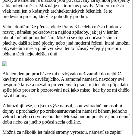
pokryté kamenem a dlažbou jsou považovány za symbol prosperity
a blahobytu města. Možná je na tom kus pravdy. Moderní město
však není jen o krásných architektonických řešeních. Je to
především prostor, který je pohodlný pro lidi.
Velmi doufám, že představitelé Prahy 3 i celého města budou v
rozvoji náměstí pokračovat a najdou způsoby, jak jej v letním
období učinit pohodlnějším. Možná se objeví dočasné stínicí
plachty, další zelené plochy nebo jiná moderní řešení, která umožní
obyvatelům města plně využívat tento úžasný veřejný prostor i
během těch nejteplejších dnů.
Ale ten den po procházce mi nezbývalo než zamířit do nejbližší
kavárny na něco osvěžujícího. A samotné náměstí, navzdory své
nesporné kráse a rozsahu provedených prací, mi ten den připadalo
spíše jako prostor k pozorování než jako místo, kde by se mi chtělo
trávit hodiny.
Zdůrazňuji: vše, co jsem výše napsal, jsou výhradně mé osobní
dojmy z procházky po zrekonstruovaném náměstí během jednoho
velmi horkého červnového dne. Možná budou pocity v jinou denní
dobu nebo za jiného počasí zcela odlišné.
Možná za několik let mladé stromy vyrostou, náměstí se zaplní