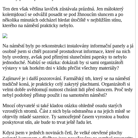
Ten den však většina laviček zůstávala prázdná. Jen málokterý
kolemjdoucí se odvážil posadit se pod žhnoucím sluncem a po
několika minutách odcházel hledat útočiště v nejbližším stínu,
kterého na náměstí prakticky nebylo.
Na náměstí byly po rekonstrukci instalovány informační panely a já
osobně jsem si chtěl pozorně prostudovat informace, které na nich
byly uvedeny, avšak pod přímými slunečními paprsky to nebylo
jednoduché. Nabízí se otázka: dokázali by si sami organizátoři
výstavy v tak horkém dni v klidu přečíst všechny materiály?
Zajímavé je i další pozorování. Farmářský trh, který se na náměstí
tradičně koná, je prakticky celý zakrytý plachtami. Organizátoři si
velmi dobře uvědomují nutnost chránit lidi před sluncem. Proč tedy
nebyl podobný přístup použit i na samotném náměstí?
Mnozí obyvatelé si také kladou otázku ohledně osudu starých
vzrostlých stromů. Část z nich byla odstraněna a na jejich místě se
objevily mladé sazenice. Ty samozřejmě časem vyrostou a budou
poskytovat stín, ale bude to trvat ještě řadu let.
Kdysi jsem v jedněch novinách četl, že velké otevřené plochy