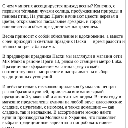
С чем у многих ассоциируется приход весны? Конечно, с
первыми тёплыми лучами солнца, пробуждением природы и
пением птиц. На улицах Праги начинают цвести деревья и
цветы, открываются пасхальные ярмарки, и город
наполняется особым праздничным настроением.
Весна приносит с собой обновление и вдохновение, а вместе
с ней приходит и светлый праздник Пасхи — время радости и
тёплых встреч с близкими.
В преддверии праздника Пасхи мы заглянули в магазин сети
Mix Markt в районе Праги 13, рядом со станцией метро Luka.
Праздничное оформление магазина сразу создаёт
соответствующее настроение и настраивает на выбор
традиционных угощений.
И действительно, несколько прилавков буквально пестрят
разнообразием куличей, привлекая внимание яркой
праздничной упаковкой и аппетитным видом. В этом году в
магазине представлены куличи на любой вкус: классические
сладкие, с цукатами, с изюмом, а также домашние — как
сладкие, так и несладкие. В ассортименте можно найти
куличи производства Молдовы и Украины, что позволяет
выбрать традиционные варианты и попробовать новые
вкусы.