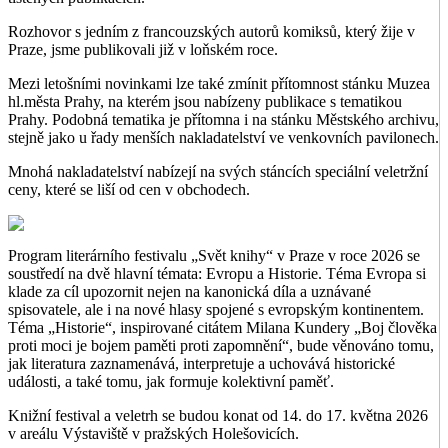
Rozhovor s jedním z francouzských autorů komiksů, který žije v
Praze, jsme publikovali již v loňském roce.
Mezi letošními novinkami lze také zmínit přítomnost stánku Muzea
hl.města Prahy, na kterém jsou nabízeny publikace s tematikou
Prahy. Podobná tematika je přítomna i na stánku Městského archivu,
stejně jako u řady menších nakladatelství ve venkovních pavilonech.
Mnohá nakladatelství nabízejí na svých stáncích speciální veletržní
ceny, které se liší od cen v obchodech.
Program literárního festivalu „Svět knihy“ v Praze v roce 2026 se
soustředí na dvě hlavní témata: Evropu a Historie. Téma Evropa si
klade za cíl upozornit nejen na kanonická díla a uznávané
spisovatele, ale i na nové hlasy spojené s evropským kontinentem.
Téma „Historie“, inspirované citátem Milana Kundery „Boj člověka
proti moci je bojem paměti proti zapomnění“, bude věnováno tomu,
jak literatura zaznamenává, interpretuje a uchovává historické
události, a také tomu, jak formuje kolektivní paměť.
Knižní festival a veletrh se budou konat od 14. do 17. května 2026
v areálu Výstaviště v pražských Holešovicích.