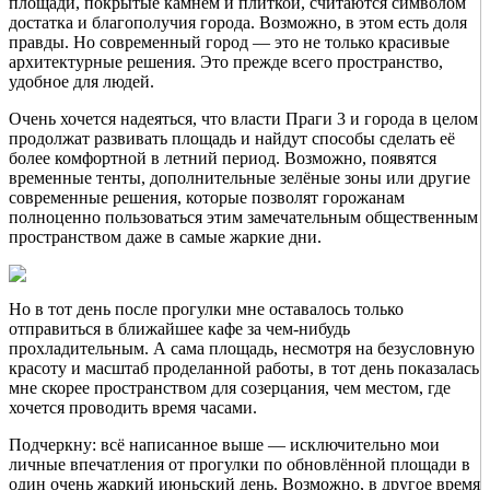
площади, покрытые камнем и плиткой, считаются символом
достатка и благополучия города. Возможно, в этом есть доля
правды. Но современный город — это не только красивые
архитектурные решения. Это прежде всего пространство,
удобное для людей.
Очень хочется надеяться, что власти Праги 3 и города в целом
продолжат развивать площадь и найдут способы сделать её
более комфортной в летний период. Возможно, появятся
временные тенты, дополнительные зелёные зоны или другие
современные решения, которые позволят горожанам
полноценно пользоваться этим замечательным общественным
пространством даже в самые жаркие дни.
Но в тот день после прогулки мне оставалось только
отправиться в ближайшее кафе за чем-нибудь
прохладительным. А сама площадь, несмотря на безусловную
красоту и масштаб проделанной работы, в тот день показалась
мне скорее пространством для созерцания, чем местом, где
хочется проводить время часами.
Подчеркну: всё написанное выше — исключительно мои
личные впечатления от прогулки по обновлённой площади в
один очень жаркий июньский день. Возможно, в другое время