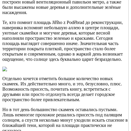
построен новый вентиляционный павильон метро, а также
были высажены новые деревья и дополнительные зелёные
насаждения.
Те, кто помнит площадь Jiřího z Poděbrad до реконструкции,
наверняка вспомнят небольшую аллею в центре площади,
уютные скамейки и могучие деревья, которые весной
наполняли пространство зеленью и красками. Сегодня
площадь выглядит совершенно иначе. Значительная часть
территории покрыта плиткой, пространство стало более
открытым и современным, однако в жаркий день возникает
ощущение, что солнце здесь буквально царит безраздельно.
Отдельно хочется отметить большое количество новых
скамеек. Их действительно много, и это, безусловно, плюс.
Возможность присесть, почитать книгу, встретиться с
друзьями или просто отдохнуть всегда делает городское
пространство более привлекательным.
Но в тот день большинство скамеек оставались пустыми.
Лишь немногие прохожие решались присесть под палящим
солнцем, а спустя несколько минут уходили искать спасение в
ближайшей тени, которой на площади практически не
оказалось.