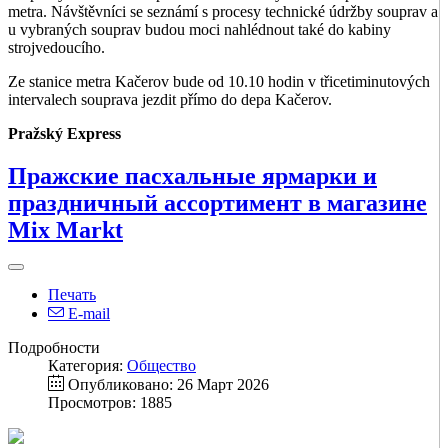
metra. Návštěvníci se seznámí s procesy technické údržby souprav a
u vybraných souprav budou moci nahlédnout také do kabiny
strojvedoucího.
Ze stanice metra Kačerov bude od 10.10 hodin v třicetiminutových
intervalech souprava jezdit přímo do depa Kačerov.
Pražský Express
Пражские пасхальные ярмарки и
праздничный ассортимент в магазине
Mix Markt
Печать
E-mail
Подробности
Категория:
Общество
Опубликовано: 26 Март 2026
Просмотров: 1885