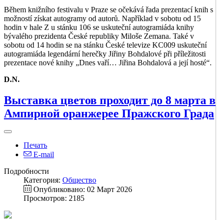
Během knižního festivalu v Praze se očekává řada prezentací knih s
možností získat autogramy od autorů. Například v sobotu od 15
hodin v hale Z u stánku 106 se uskuteční autogramiáda knihy
bývalého prezidenta České republiky Miloše Zemana. Také v
sobotu od 14 hodin se na stánku České televize KC009 uskuteční
autogramiáda legendární herečky Jiřiny Bohdalové při příležitosti
prezentace nové knihy „Dnes vaří… Jiřina Bohdalová a její hosté“.
D.N.
Выставка цветов проходит до 8 марта в
Ампирной оранжерее Пражского Града
Печать
E-mail
Подробности
Категория:
Общество
Опубликовано: 02 Март 2026
Просмотров: 2185