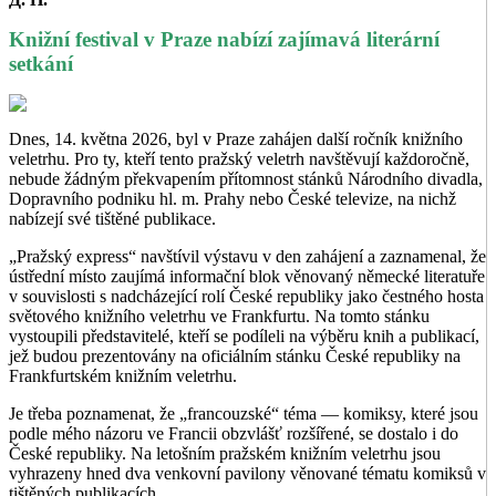
Knižní festival v Praze nabízí zajímavá literární
setkání
Dnes, 14. května 2026, byl v Praze zahájen další ročník knižního
veletrhu. Pro ty, kteří tento pražský veletrh navštěvují každoročně,
nebude žádným překvapením přítomnost stánků Národního divadla,
Dopravního podniku hl. m. Prahy nebo České televize, na nichž
nabízejí své tištěné publikace.
„Pražský express“ navštívil výstavu v den zahájení a zaznamenal, že
ústřední místo zaujímá informační blok věnovaný německé literatuře
v souvislosti s nadcházející rolí České republiky jako čestného hosta
světového knižního veletrhu ve Frankfurtu. Na tomto stánku
vystoupili představitelé, kteří se podíleli na výběru knih a publikací,
jež budou prezentovány na oficiálním stánku České republiky na
Frankfurtském knižním veletrhu.
Je třeba poznamenat, že „francouzské“ téma — komiksy, které jsou
podle mého názoru ve Francii obzvlášť rozšířené, se dostalo i do
České republiky. Na letošním pražském knižním veletrhu jsou
vyhrazeny hned dva venkovní pavilony věnované tématu komiksů v
tištěných publikacích.