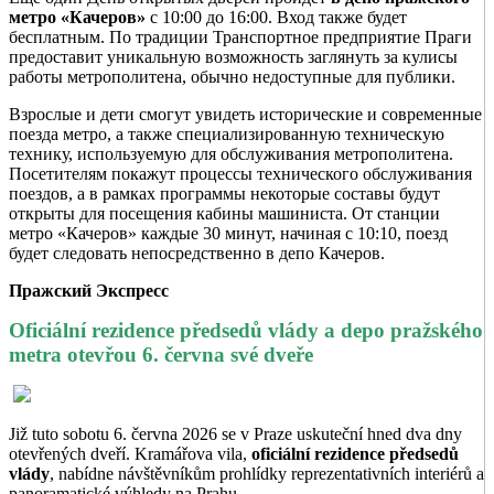
метро «Качеров»
с 10:00 до 16:00. Вход также будет
бесплатным. По традиции Транспортное предприятие Праги
предоставит уникальную возможность заглянуть за кулисы
работы метрополитена, обычно недоступные для публики.
Взрослые и дети смогут увидеть исторические и современные
поезда метро, а также специализированную техническую
технику, используемую для обслуживания метрополитена.
Посетителям покажут процессы технического обслуживания
поездов, а в рамках программы некоторые составы будут
открыты для посещения кабины машиниста. От станции
метро «Качеров» каждые 30 минут, начиная с 10:10, поезд
будет следовать непосредственно в депо Качеров.
Пражский Экспресс
Oficiální rezidence předsedů vlády a depo pražského
metra otevřou 6. června své dveře
Již tuto sobotu 6. června 2026 se v Praze uskuteční hned dva dny
otevřených dveří. Kramářova vila,
oficiální rezidence předsedů
vlády
, nabídne návštěvníkům prohlídky reprezentativních interiérů a
panoramatické výhledy na Prahu.