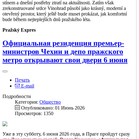
stínem a dnešní postřehy ztratí na aktuálnosti. Zatím však
zrekonstruované srdce Vinohrad působí jako krásný, moderní a
otevřený prostor, který ještě bude muset prokázat, jak komfortní
bude během nejteplejších dnů pražského léta.
Pražský Expres
Официальная резиденция премьер-
министров Чехии и депо пражского
метро открывают свои двери 6 июня
Печать
E-mail
Подробности
Категория:
Общество
Опубликовано: 01 Июнь 2026
Просмотров: 1350
Уже в эту субботу, 6 июня 2026 года, в Праге пройдут сразу