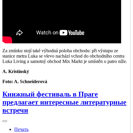
Za zmínku stojí také výhodná poloha obchodu: při výstupu ze
stanice metra Luka se vlevo nachází vchod do obchodního centra
Luka Living a samotný obchod Mix Markt je umístěn o patro níže.
A. Kristinský
Foto: A. Schneiderová
Книжный фестиваль в Праге
предлагает интересные литературные
встречи
Печать