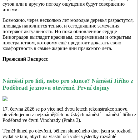
суток или в другую погоду ощущения будут совершенно
иными.
Возможно, через несколько лет молодые деревья разрастутся,
площадь наполнится тенью, и сегодняшние замечания
потеряют актуальность. Но пока обновлённое сердце
Виноградов выглядит красивым, современным и открытым
пространством, которому ещё предстоит доказать свою
комфортность в самые жаркие дни пражского лета.
Пражский Экспресс
Náměstí pro lidi, nebo pro slunce? Náměstí Jiřího z
Poděbrad je znovu otevřené. První dojmy
17. června 2026 se po více než dvou letech rekonstrukce znovu
otevřelo jedno z nejznámějších pražských náměstí – náměstí Jiřího z
Poděbrad ve čtvrti Vinohrady (Praha 3).
Téměř ihned po otevření, během slunečného dne, jsem se rozhodl
vydat se tam, abych na vlastní oči viděl výsledky rozsáhlé