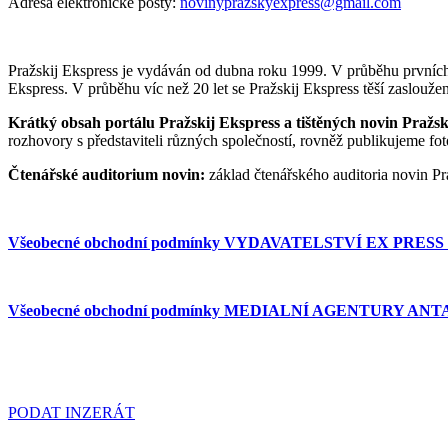
Adresa elektronické pošty:
novinyprazskyexpress@gmail.com
Pražskij Ekspress je vydáván od dubna roku 1999. V průběhu prvníc
Ekspress. V průběhu víc než 20 let se Pražskij Ekspress těší zasloužen
Krátký obsah portálu Pražskij Ekspress a tištěných novin Pražsk
rozhovory s představiteli různých společností, rovněž publikujeme fo
Čtenářské auditorium novin:
základ čtenářského auditoria novin Pra
Všeobecné obchodní podmínky VYDAVATELSTVÍ EX PRESS MEDIA
Všeobecné obchodní podmínky MEDIALNÍ AGENTURY ANTAR
PODAT INZERÁT