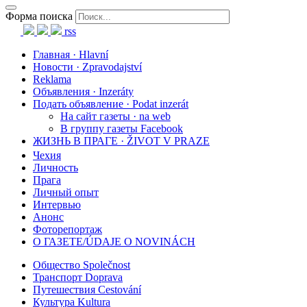
Форма поиска
rss
Главная · Hlavní
Новости · Zpravodajství
Reklama
Объявления · Inzeráty
Подать объявление · Podat inzerát
На сайт газеты · na web
В группу газеты Facebook
ЖИЗНЬ В ПРАГЕ · ŽIVOT V PRAZE
Чехия
Личность
Прага
Личный опыт
Интервью
Анонс
Фоторепортаж
О ГАЗЕТЕ/ÚDAJE O NOVINÁCH
Общество Společnost
Транспорт Doprava
Путешествия Cestování
Культура Kultura