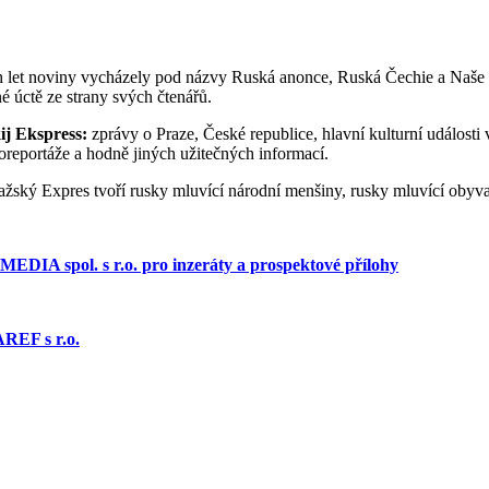
h let noviny vycházely pod názvy Ruská anonce, Ruská Čechie a Naše 
é úctě ze strany svých čtenářů.
ij Ekspress:
zprávy o Praze, České republice, hlavní kulturní události
toreportáže a hodně jiných užitečných informací.
žský Expres tvoří rusky mluvící národní menšiny, rusky mluvící obyvate
 spol. s r.o. pro inzeráty a prospektové přílohy
EF s r.o.