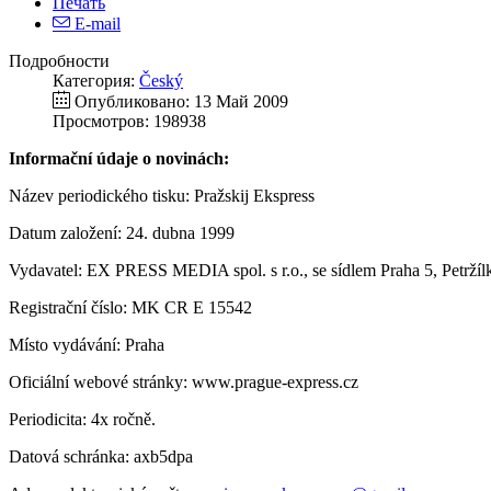
Печать
E-mail
Подробности
Категория:
Český
Опубликовано: 13 Май 2009
Просмотров: 198938
Informační údaje o novinách:
Název periodického tisku: Pražskij Ekspress
Datum založení: 24. dubna 1999
Vydavatel: EX PRESS MEDIA spol. s r.o., se sídlem Praha 5, Petrží
Registrační číslo: MK CR E 15542
Místo vydávání: Praha
Oficiální webové stránky: www.prague-express.cz
Periodicita: 4x ročně.
Datová schránka: axb5dpa