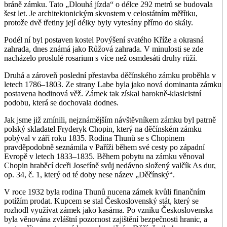
bráně zámku. Tato „Dlouhá jízda“ o délce 292 metrů se budovala
šest let. Je architektonickým skvostem v celostátním měřítku,
protože dvě třetiny její délky byly vytesány přímo do skály.
Podél ní byl postaven kostel Povýšení svatého Kříže a okrasná
zahrada, dnes známá jako Růžová zahrada. V minulosti se zde
nacházelo proslulé rosarium s více než osmdesáti druhy růží.
Druhá a zároveň poslední přestavba děčínského zámku proběhla v
letech 1786–1803. Ze strany Labe byla jako nová dominanta zámku
postavena hodinová věž. Zámek tak získal barokně-klasicistní
podobu, která se dochovala dodnes.
Jak jsme již zmínili, nejznámějším návštěvníkem zámku byl patrně
polský skladatel Fryderyk Chopin, který na děčínském zámku
pobýval v září roku 1835. Rodina Thunů se s Chopinem
pravděpodobně seznámila v Paříži během své cesty po západní
Evropě v letech 1833–1835. Během pobytu na zámku věnoval
Chopin hraběcí dceři Josefíně svůj nedávno složený valčík As dur,
op. 34, č. 1, který od té doby nese název „Děčínský“.
V roce 1932 byla rodina Thunů nucena zámek kvůli finančním
potížím prodat. Kupcem se stal Československý stát, který se
rozhodl využívat zámek jako kasárna. Po vzniku Československa
byla věnována zvláštní pozornost zajištění bezpečnosti hranic, a