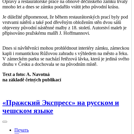
Opravy a restaurátorské práce na obnově děčínského zámku trvaly
mnoho let a dnes se zámku podařilo vrátit jeho původní krásu.
Je důležité připomenout, že během restaurátorských prací byly pod
vrstvami nátěrů a také pod dřevěným obložením stěn dvou sálů
objeveny původní nástěnné malby z 18. století. Autorství maleb je
připisováno pražskému malíři J. Hoffmannovi.
Dnes si návštěvníci mohou prohlédnout interiéry zámku, zámeckou
kapli i romantickou Růžovou zahradu s výhledem na město a řeku.
V zámeckém parku se nachází řetězová lávka, která je jediná svého
druhu v Česku a dochovala se na původním místě.
Text a foto: A. Navotná
na základě četných publikací
«Пражский Экспресс» на русском и
чешском языке
Печать