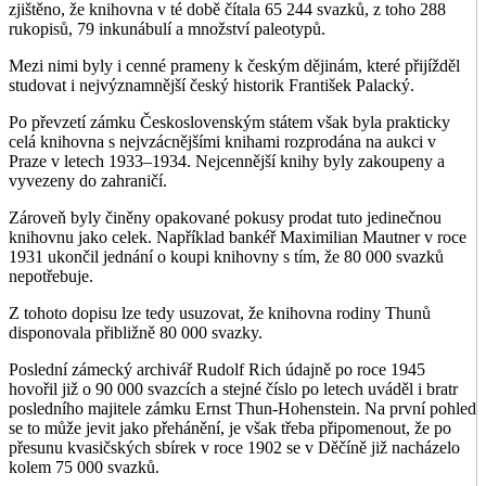
zjištěno, že knihovna v té době čítala 65 244 svazků, z toho 288
rukopisů, 79 inkunábulí a množství paleotypů.
Mezi nimi byly i cenné prameny k českým dějinám, které přijížděl
studovat i nejvýznamnější český historik František Palacký.
Po převzetí zámku Československým státem však byla prakticky
celá knihovna s nejvzácnějšími knihami rozprodána na aukci v
Praze v letech 1933–1934. Nejcennější knihy byly zakoupeny a
vyvezeny do zahraničí.
Zároveň byly činěny opakované pokusy prodat tuto jedinečnou
knihovnu jako celek. Například bankéř Maximilian Mautner v roce
1931 ukončil jednání o koupi knihovny s tím, že 80 000 svazků
nepotřebuje.
Z tohoto dopisu lze tedy usuzovat, že knihovna rodiny Thunů
disponovala přibližně 80 000 svazky.
Poslední zámecký archivář Rudolf Rich údajně po roce 1945
hovořil již o 90 000 svazcích a stejné číslo po letech uváděl i bratr
posledního majitele zámku Ernst Thun-Hohenstein. Na první pohled
se to může jevit jako přehánění, je však třeba připomenout, že po
přesunu kvasičských sbírek v roce 1902 se v Děčíně již nacházelo
kolem 75 000 svazků.