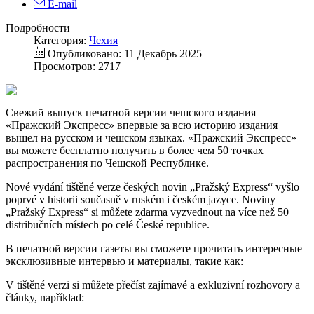
E-mail
Подробности
Категория:
Чехия
Опубликовано: 11 Декабрь 2025
Просмотров: 2717
Свежий выпуск печатной версии чешского издания
«Пражский Экспресс» впервые за всю историю издания
вышел на русском и чешском языках. «Пражский Экспресс»
вы можете бесплатно получить в более чем 50 точках
распространения по Чешской Республике.
Nové vydání tištěné verze českých novin „Pražský Express“ vyšlo
poprvé v historii současně v ruském i českém jazyce. Noviny
„Pražský Express“ si můžete zdarma vyzvednout na více než 50
distribučních místech po celé České republice.
В печатной версии газеты вы сможете прочитать интересные
эксклюзивные интервью и материалы, такие как:
V tištěné verzi si můžete přečíst zajímavé a exkluzivní rozhovory a
články, například: