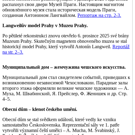
распахнул свои двери Музей Праги. Настоящим магнитом
обновлённого музея стала историческая модель Праги,
созданная Антонином Лангвайлом.
Репортаж на стр. 2-3.
Langweilův model Prahy v Muzeu Prahy.
Po pětileté rekonstrukci znovu otevřelo 6. prosince 2025 své brány
Muzeum Prahy. Skutečným magnetem obnoveného muzea se stal
historický model Prahy, který vytvořil Antonín Langweil.
Reportáž
na str. 2–3.
Муниципальный дом – жемчужина чешского искусства.
Муниципальный дом стал свидетелем событий, приведших к
возникновению независимой Чехословакии. Парадные залы
второго этажа оформляли великие чешские художники — А.
Муха, М. Швабинский, Я. Прейслер, Ф. Женишек и др. Стр.
4–5.
Obecní dům – klenot českého umění.
Obecní dům se stal svědkem událostí, které vedly ke vzniku
samostatného Československa. Reprezentační sály ve 1. patře
vytvořili významní čeští umělci – A. Mucha, M. Švabinský, J.