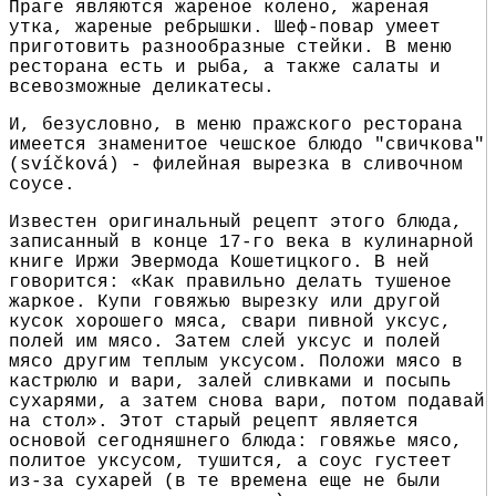
Праге являются жареное колено, жареная
утка, жареные ребрышки. Шеф-повар умеет
приготовить разнообразные стейки. В меню
ресторана есть и рыба, а также салаты и
всевозможные деликатесы.
И, безусловно, в меню пражского ресторана
имеется знаменитое чешское блюдо "свичкова"
(svíčková) -
филейная вырезка в сливочном
соусе.
Известен оригинальный рецепт этого блюда,
записанный в конце 17-го века в кулинарной
книге Иржи Эвермода Кошетицкого. В ней
говорится: «Как правильно делать тушеное
жаркое. Купи говяжью вырезку или другой
кусок хорошего мяса, свари пивной уксус,
полей им мясо. Затем слей уксус и полей
мясо другим теплым уксусом. Положи мясо в
кастрюлю и вари, залей сливками и посыпь
сухарями, а затем снова вари, потом подавай
на стол». Этот старый рецепт является
основой сегодняшнего блюда: говяжье мясо,
политое уксусом, тушится, а соус густеет
из-за сухарей (в те времена еще не были