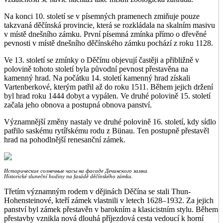
Na konci 10. století se v písemných pramenech zmiňuje pouze
takzvaná děčínská provincie, která se rozkládala na skalním masivu
v místě dnešního zámku. První písemná zmínka přímo o dřevěné
pevnosti v místě dnešního děčínského zámku pochází z roku 1128.
Ve 13. století se zmínky o Děčínu objevují častěji a přibližně v
polovině tohoto století byla původní pevnost přestavěna na
kamenný hrad. Na počátku 14. století kamenný hrad získali
Vartenberkové, kterým patřil až do roku 1511. Během jejich držení
byl hrad roku 1444 dobyt a vypálen. Ve druhé polovině 15. století
začala jeho obnova a postupná obnova panství.
Významnější změny nastaly ve druhé polovině 16. století, kdy sídlo
patřilo saskému rytířskému rodu z Bünau. Ten postupně přestavěl
hrad na pohodlnější renesanční zámek.
Исторические солнечные часы на фасаде Дечинского замка.
Historické sluneční hodiny na fasádě děčínského zámku.
Třetím významným rodem v dějinách Děčína se stali Thun-
Hohensteinové, kteří zámek vlastnili v letech 1628–1932. Za jejich
panství byl zámek přestavěn v barokním a klasicistním stylu. Během
přestavby vznikla nová dlouhá příjezdová cesta vedoucí k horní