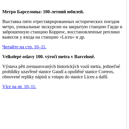
Метро Барселоны: 100-летний юбилей.
Выставка пяти отреставрированных исторических поездов
метро, уникальные экскурсии на закрытую станцию Гауди и
заброшенную станцию Корреос, восстановленные реплики
вывесок у входа на станцию «Liceu» и др.
Читайте на стр. 10–11.
Velkolepé oslavy 100. výročí metra v Barceloně.
Výstava pěti zrestaurovaných historických vozů metra, jedinečné
prohlídky uzavřené stanice Gaudí a opuštěné stanice Correos,
obnovené repliky nápisů u vstupu do stanice Liceu a další.
Více na str. 10–11.