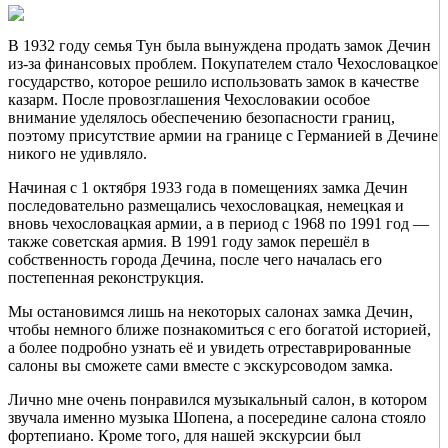
В 1932 году семья Тун была вынуждена продать замок Дечин
из-за финансовых проблем. Покупателем стало Чехословацкое
государство, которое решило использовать замок в качестве
казарм. После провозглашения Чехословакии особое
внимание уделялось обеспечению безопасности границ,
поэтому присутствие армии на границе с Германией в Дечине
никого не удивляло.
Начиная с 1 октября 1933 года в помещениях замка Дечин
последовательно размещались чехословацкая, немецкая и
вновь чехословацкая армии, а в период с 1968 по 1991 год —
также советская армия. В 1991 году замок перешёл в
собственность города Дечина, после чего началась его
постепенная реконструкция.
Мы остановимся лишь на некоторых салонах замка Дечин,
чтобы немного ближе познакомиться с его богатой историей,
а более подробно узнать её и увидеть отреставрированные
салоны вы сможете сами вместе с экскурсоводом замка.
Лично мне очень понравился музыкальный салон, в котором
звучала именно музыка Шопена, а посередине салона стояло
фортепиано. Кроме того, для нашей экскурсии был