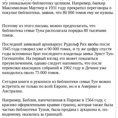
эту уникальную библиотеку целиком. Например, банкир
Максимилиан Маутнер в 1931 году прекратил переговоры о
покупке библиотеки, заявив, что 80 000 томов ему не нужны.
Поэтому из этого письма, можно предполагать, что
библиотека семьи Туна располагала порядка 80 тысячами
томов.
Последний замковый архивариус Рудольф Рих якобы после
1945 года говорил уже о 90 000 томах, и ту же цифру спустя
годы вспоминал брат последнего владельца замка Эрнст Тун-
Гогенштейн. На первый взгляд это может показаться
преувеличением, однако следует напомнить, что после
перевозки квасицких собраний в 1902 году в Дечине уже
находилось около 75 000 томов.
Сегодня книги и рукописи из библиотеки семьи Тун можно
встретить не только по всей Европе, но и в Америке и
Австралии.
Например, Библия, напечатанная в Париже в 1564 году, с
красиво оформленными краями страниц, которая также была
частью библиотеки Тунов, была продана с аукциона и, по-
видимому, оказалась за границей.