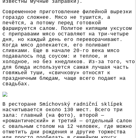
известны мучные заправки).
Современное приготовление филейной вырезки
гораздо сложнее. Мясо не тушится, а
печётся, а потому перед готовкой
фаршируется салом. Политое кипящим уксусом
с приправами мясо оставляют на три-четыре
дня, но каждый день его переворачивают.
Когда мясо допекается, его поливают
сливками. Еще в начале 20-го века мясо
подавалось под соусом: и теплое, и
холодное, но без кнедликов. Из-за того, что
для блюда используется самая лучшая часть
говяжьей туши, «свичкову» относят к
праздничным блюдам, чаще всего подают на
свадьбах.
В ресторане Smíchovský radniční sklípek
насчитывается около 130 мест. Всего три
зала: главный (на фото), второй —
«романтический» и третий — отдельный салон
с овальным столом на 12 человек, где можно
отметить дни рождения и другие торжества
или просто пообедать в семейном кругу.