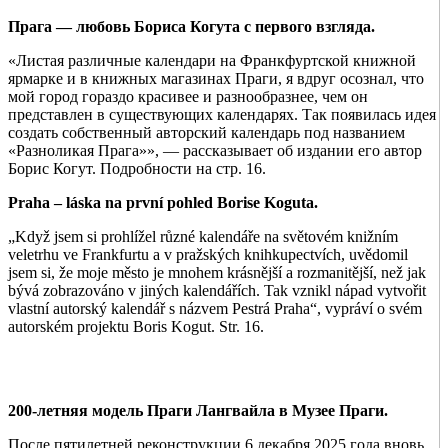
Прага — любовь Бориса Когута с первого взгляда.
«Листая различные календари на Франкфуртской книжной
ярмарке и в книжных магазинах Праги, я вдруг осознал, что
мой город гораздо красивее и разнообразнее, чем он
представлен в существующих календарях. Так появилась идея
создать собственный авторский календарь под названием
«Разноликая Прага»», — рассказывает об издании его автор
Борис Когут. Подробности на стр. 16.
Praha – láska na první pohled Borise Koguta.
„Když jsem si prohlížel různé kalendáře na světovém knižním
veletrhu ve Frankfurtu a v pražských knihkupectvích, uvědomil
jsem si, že moje město je mnohem krásnější a rozmanitější, než jak
bývá zobrazováno v jiných kalendářích. Tak vznikl nápad vytvořit
vlastní autorský kalendář s názvem Pestrá Praha“, vypráví o svém
autorském projektu Boris Kogut. Str. 16.
200-летняя модель Праги Лангвайла в Музее Праги.
После пятилетней реконструкции 6 декабря 2025 года вновь