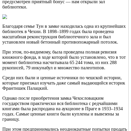
предусмотрен приятный бонус — нам открыли зал
библиотеки.
Благодаря семье Тун в замке находилась одна из крупнейших
библиотек в Чехии. В 1898–1899 годах была проведена
масштабная реконструкция библиотечного зала и был
установлен новый бетонный противопожарный потолок.
При этом, по-видимому, была проведена полная ревизия
книжного фонда, в ходе которой было установлено, что в тот
момент библиотека насчитывала 65 244 тома, из них 288
рукописей, 79 инкунабул и множество палеотипов.
Среди них были и ценные источники по чешской истории,
которые приезжал изучать даже самый выдающийся историк
Франтишек Палацкий.
Однако после приобретения замка Чехословацким
государством практически вся библиотека с редчайшими
книгами была распродана на аукционе в Праге в 1933–1934
годах. Самые ценные книги были куплены и вывезены за
границу.
При этом предпринимались неоднократные попытки продать