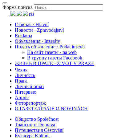
Форма поиска
rss
Главная · Hlavní
Новости · Zpravodajství
Reklama
Объявления · Inzeráty
Подать объявление · Podat inzerát
На сайт газеты · na web
В группу газеты Facebook
ЖИЗНЬ В ПРАГЕ · ŽIVOT V PRAZE
Чехия
Личность
Прага
Личный опыт
Интервью
Анонс
Фоторепортаж
О ГАЗЕТЕ/ÚDAJE O NOVINÁCH
Общество Společnost
Транспорт Doprava
Путешествия Cestování
Культура Kultura