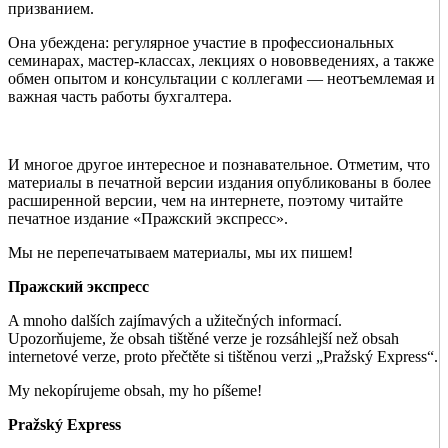
призванием.
Она убеждена: регулярное участие в профессиональных
семинарах, мастер-классах, лекциях о нововведениях, а также
обмен опытом и консультации с коллегами — неотъемлемая и
важная часть работы бухгалтера.
И многое другое интересное и познавательное. Отметим, что
материалы в печатной версии издания опубликованы в более
расширенной версии, чем на интернете, поэтому читайте
печатное издание «Пражский экспресс».
Мы не перепечатываем материалы, мы их пишем!
Пражский экспресс
A mnoho dalších zajímavých a užitečných informací.
Upozorňujeme, že obsah tištěné verze je rozsáhlejší než obsah
internetové verze, proto přečtěte si tištěnou verzi „Pražský Express“.
My nekopírujeme obsah, my ho píšeme!
Pražský Express