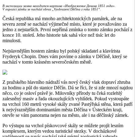
В экспозиции замка находится картина «Изображение Дечина 1851 года».
V expozici zámku se nachází obraz „Vyobrazení Děčína z roku 1851“.
Česká republika má mnoho architektonických památek, ale na
severu země se nachází výjimečné místo, které je považováno za
jedno z nejstarších. První nepřímá zmínka o tomto zámku pochází z
konce 10. století. Jeho historie tak sahá více než tisíc let do
minulosti.
Nejslavnějším hostem zámku byl polský skladatel a klavírista
Fryderyk Chopin. Dnes vám povíme o zámku v Děčíně, který se
nachází v tomto krásném severočeském městě.
Z pražského hlavního nádraží vás nový český vlak dopraví zhruba
za hodinu a půl do stanice Děčín. Dá se říci, že si zde mnozí najdou
něco, co je osloví právě je. Milovníky přírody tu čeká rozlehlý
zalesněný masiv a řada okouzlujících vyhlídek. Pokud vystoupáte
na vrchol 160 metrů vysoké skály zvané Pastýřská stěna, která patří
k nejvýraznějším dominantám města Děčína v Ústeckém kraji,
otevře se vám panorama nejen na město, ale i na děčínský zámek.
Po výstupu na vrchol pískovcové skály se můžete projít lesním
komplexem, kterým vedou turistické stezky. V docházkové
vzdálenosti se navíc nachází také místní zoologická zahrada.