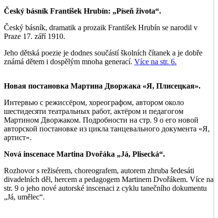
Český básník František Hrubín: „Píseň života“.
Český básník, dramatik a prozaik František Hrubín se narodil v
Praze 17. září 1910.
Jeho dětská poezie je dodnes součástí školních čítanek a je dobře
známá dětem i dospělým mnoha generací.
Více na str. 6.
Новая постановка Мартина Дворжака «Я, Плисецкая».
Интервью с режиссёром, хореографом, автором около
шестидесяти театральных работ, актёром и педагогом
Мартином Дворжаком. Подробности на стр. 9 о его новой
авторской постановке из цикла танцевального документа «Я,
артист».
Nová inscenace Martina Dvořáka „Já, Plisecká“.
Rozhovor s režisérem, choreografem, autorem zhruba šedesáti
divadelních děl, hercem a pedagogem Martinem Dvořákem. Více na
str. 9 o jeho nové autorské inscenaci z cyklu tanečního dokumentu
„Já, umělec“.