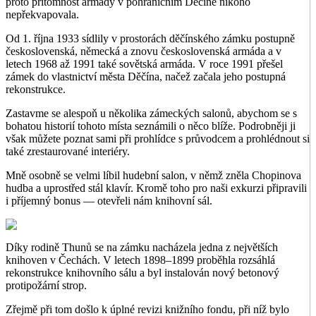
proto přítomnost armády v pohraničním Děčíně nikoho
nepřekvapovala.
Od 1. října 1933 sídlily v prostorách děčínského zámku postupně
československá, německá a znovu československá armáda a v
letech 1968 až 1991 také sovětská armáda. V roce 1991 přešel
zámek do vlastnictví města Děčína, načež začala jeho postupná
rekonstrukce.
Zastavme se alespoň u několika zámeckých salonů, abychom se s
bohatou historií tohoto místa seznámili o něco blíže. Podrobněji ji
však můžete poznat sami při prohlídce s průvodcem a prohlédnout si
také zrestaurované interiéry.
Mně osobně se velmi líbil hudební salon, v němž zněla Chopinova
hudba a uprostřed stál klavír. Kromě toho pro naši exkurzi připravili
i příjemný bonus — otevřeli nám knihovní sál.
Díky rodině Thunů se na zámku nacházela jedna z největších
knihoven v Čechách. V letech 1898–1899 proběhla rozsáhlá
rekonstrukce knihovního sálu a byl instalován nový betonový
protipožární strop.
Zřejmě při tom došlo k úplné revizi knižního fondu, při níž bylo