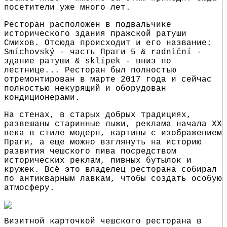
посетители уже много лет.
Ресторан расположен в подвальчике
исторического здания пражской ратуши
Смихов. Отсюда происходит и его название:
Smíchovský - часть Праги 5 & radniční -
здание ратуши & sklípek - вниз по
лестнице... Ресторан был полностью
отремонтирован в марте 2017 года и сейчас
полностью некурящий и оборудован
кондиционерами.
На стенах, в старых добрых традициях,
развешаны старинные лыжи, реклама начала XX
века в стиле модерн, картины с изображением
Праги, а еще можно взглянуть на историю
развития чешского пива посредством
исторических реклам, пивных бутылок и
кружек. Всё это владелец ресторана собирал
по антикварным лавкам, чтобы создать особую
атмосферу.
Визитной карточкой чешского ресторана в