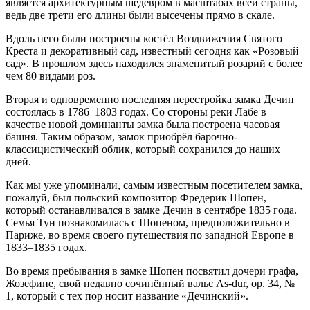
является архитектурным шедевром в масштабах всей страны,
ведь две трети его длины были высечены прямо в скале.
Вдоль него были построены костёл Воздвижения Святого
Креста и декоративный сад, известный сегодня как «Розовый
сад». В прошлом здесь находился знаменитый розарий с более
чем 80 видами роз.
Вторая и одновременно последняя перестройка замка Дечин
состоялась в 1786–1803 годах. Со стороны реки Лабе в
качестве новой доминанты замка была построена часовая
башня. Таким образом, замок приобрёл барочно-
классицистический облик, который сохранился до наших
дней.
Как мы уже упоминали, самым известным посетителем замка,
пожалуй, был польский композитор Фредерик Шопен,
который останавливался в замке Дечин в сентябре 1835 года.
Семья Тун познакомилась с Шопеном, предположительно в
Париже, во время своего путешествия по западной Европе в
1833–1835 годах.
Во время пребывания в замке Шопен посвятил дочери графа,
Жозефине, свой недавно сочинённый вальс As-dur, op. 34, №
1, который с тех пор носит название «Дечинский».