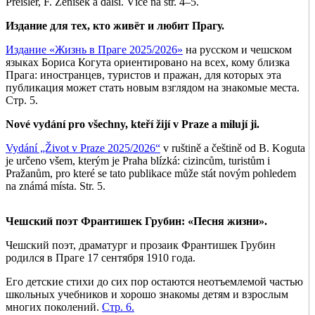
Preisler, F. Ženíšek a další. Více na str. 4–5.
Издание для тех, кто живёт и любит Прагу.
Издание «Жизнь в Праге 2025/2026»
на русском и чешском
языках Бориса Когута ориентировано на всех, кому близка
Прага: иностранцев, туристов и пражан, для которых эта
публикация может стать новым взглядом на знакомые места.
Стр. 5.
Nové vydání pro všechny, kteří žijí v Praze a milují ji.
Vydání „Život v Praze 2025/2026“
v ruštině a češtině od B. Koguta
je určeno všem, kterým je Praha blízká: cizincům, turistům i
Pražanům, pro které se tato publikace může stát novým pohledem
na známá místa. Str. 5.
Чешский поэт Франтишек Грубин: «Песня жизни».
Чешский поэт, драматург и прозаик Франтишек Грубин
родился в Праге 17 сентября 1910 года.
Его детские стихи до сих пор остаются неотъемлемой частью
школьных учебников и хорошо знакомы детям и взрослым
многих поколений.
Стр. 6.