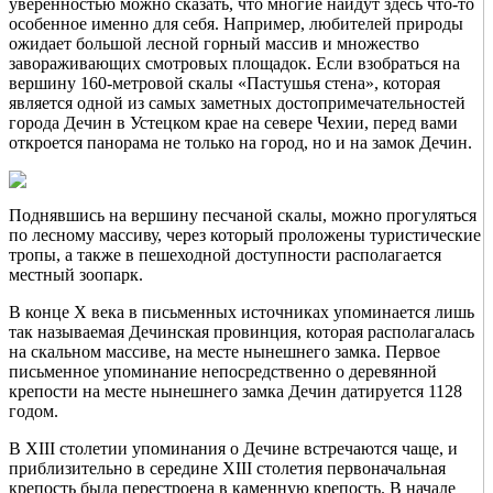
уверенностью можно сказать, что многие найдут здесь что-то
особенное именно для себя. Например, любителей природы
ожидает большой лесной горный массив и множество
завораживающих смотровых площадок. Если взобраться на
вершину 160-метровой скалы «Пастушья стена», которая
является одной из самых заметных достопримечательностей
города Дечин в Устецком крае на севере Чехии, перед вами
откроется панорама не только на город, но и на замок Дечин.
Поднявшись на вершину песчаной скалы, можно прогуляться
по лесному массиву, через который проложены туристические
тропы, а также в пешеходной доступности располагается
местный зоопарк.
В конце X века в письменных источниках упоминается лишь
так называемая Дечинская провинция, которая располагалась
на скальном массиве, на месте нынешнего замка. Первое
письменное упоминание непосредственно о деревянной
крепости на месте нынешнего замка Дечин датируется 1128
годом.
В XIII столетии упоминания о Дечине встречаются чаще, и
приблизительно в середине XIII столетия первоначальная
крепость была перестроена в каменную крепость. В начале