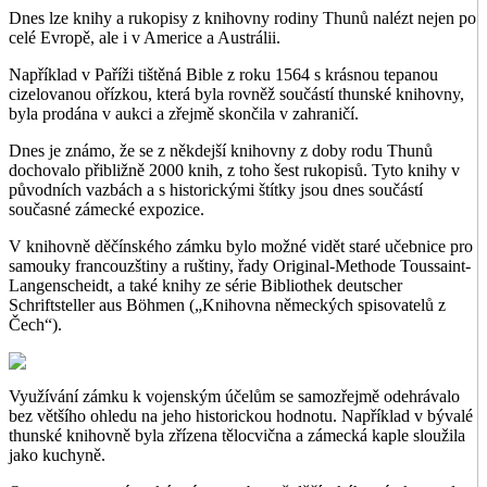
Dnes lze knihy a rukopisy z knihovny rodiny Thunů nalézt nejen po
celé Evropě, ale i v Americe a Austrálii.
Například v Paříži tištěná Bible z roku 1564 s krásnou tepanou
cizelovanou ořízkou, která byla rovněž součástí thunské knihovny,
byla prodána v aukci a zřejmě skončila v zahraničí.
Dnes je známo, že se z někdejší knihovny z doby rodu Thunů
dochovalo přibližně 2000 knih, z toho šest rukopisů. Tyto knihy v
původních vazbách a s historickými štítky jsou dnes součástí
současné zámecké expozice.
V knihovně děčínského zámku bylo možné vidět staré učebnice pro
samouky francouzštiny a ruštiny, řady Original-Methode Toussaint-
Langenscheidt, a také knihy ze série Bibliothek deutscher
Schriftsteller aus Böhmen („Knihovna německých spisovatelů z
Čech“).
Využívání zámku k vojenským účelům se samozřejmě odehrávalo
bez většího ohledu na jeho historickou hodnotu. Například v bývalé
thunské knihovně byla zřízena tělocvična a zámecká kaple sloužila
jako kuchyně.