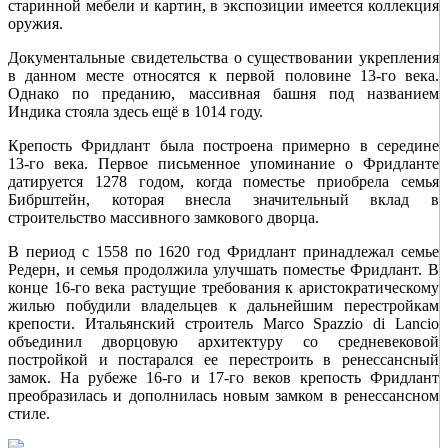
старинной мебели и картин, в экспозиции имеется коллекция
оружия.
Документальные свидетельства о существовании укрепления
в данном месте относятся к первой половине 13‑го века.
Однако по преданию, массивная башня под названием
Индика стояла здесь ещё в 1014 году.
Крепость Фридлант была построена примерно в середине
13‑го века. Первое письменное упоминание о Фридланте
датируется 1278 годом, когда поместье приобрела семья
Бибрштейн, которая внесла значительный вклад в
строительство массивного замкового дворца.
В период с 1558 по 1620 год Фридлант принадлежал семье
Редерн, и семья продолжила улучшать поместье Фридлант. В
конце 16‑го века растущие требования к аристократическому
жилью побудили владельцев к дальнейшим перестройкам
крепости. Итальянский строитель Marco Spazzio di Lancio
объединил дворцовую архитектуру со средневековой
постройкой и постарался ее перестроить в ренессансный
замок. На рубеже 16‑го и 17‑го веков крепость Фридлант
преобразилась и дополнилась новым замком в ренессансном
стиле.