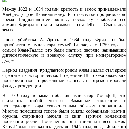
Между 1622 и 1634 годами крепость и замок принадлежали
Альбрехту фон Валленштейну. Его поместье процветало во
время Тридцатилетней войны, поскольку снабжало его
армию. Фридлант стали называть Terra felix — Счастливая
земля.
После убийства Альбрехта в 1634 году Фридлант был
приобретен у императора семьей Галлас, а с 1759 года —
семьей Клам-Галлас, это были знатные дворяне, занимавшие
дипломатическую и военную службу при императорском
дворе.
Период владения Фридлантом родом Клам-Галлас стал яркой
страницей в истории замка. В середине 18‑го века владельцы
построили новый роскошный флигель и отремонтировали
фасады резиденции.
В 1779 году в замке побывал император Иосиф II, что
считалось особой честью. Замковые коллекции в
последующие годы существенным образом пополнились.
Многие помещения теперь были заняты собраниями картин,
оружия, старинной мебели и книг. Причём коллекции
постоянно росли. Постепенно они заполнили весь замок.
Клам-Галлас оставались здесь до 1945 года, когда Фридлант