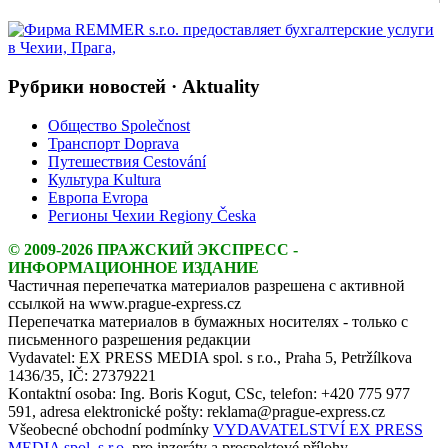
Рубрики новостей · Aktuality
Общество Společnost
Транспорт Doprava
Путешествия Cestování
Культура Kultura
Европа Evropa
Регионы Чехии Regiony Česka
© 2009-2026 ПРАЖСКИЙ ЭКСПРЕСС -
ИНФОРМАЦИОННОЕ ИЗДАНИЕ
Частичная перепечатка материалов разрешена с активной
ссылкой на www.prague-express.cz
Перепечатка материалов в бумажных носителях - только с
письменного разрешения редакции
Vydavatel: EX PRESS MEDIA spol. s r.o., Praha 5, Petržílkova
1436/35, IČ: 27379221
Kontaktní osoba: Ing. Boris Kogut, CSc, telefon: +420 775 977
591, adresa elektronické pošty: reklama@prague-express.cz
Všeobecné obchodní podmínky
VYDAVATELSTVÍ EX PRESS
MEDIA spol. s r.o.
pro inzeráty a prospektové přílohy