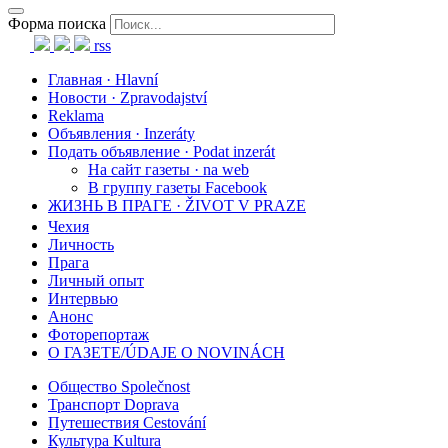
Форма поиска
rss
Главная · Hlavní
Новости · Zpravodajství
Reklama
Объявления · Inzeráty
Подать объявление · Podat inzerát
На сайт газеты · na web
В группу газеты Facebook
ЖИЗНЬ В ПРАГЕ · ŽIVOT V PRAZE
Чехия
Личность
Прага
Личный опыт
Интервью
Анонс
Фоторепортаж
О ГАЗЕТЕ/ÚDAJE O NOVINÁCH
Общество Společnost
Транспорт Doprava
Путешествия Cestování
Культура Kultura