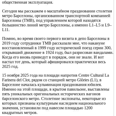
общественная эксплуатация.
Сегодня мы расскажем о масштабном праздновании столетия
метро Барселоны, организованном транспортной компанией
Барселоны (TMB), под управлением которой находятся
большинство линий метро Барселоны, а именно L1–L5 и L9–
L11.
Помню, во время своего первого визита в депо Барселоны в
2019 году сотрудники TMB рассказали мне, что накануне
восстановленный в 1999 году исторический поезд серии 300,
открывший движение в 1924 году, был разрисован вандалами.
Когда его вновь приведут в порядок, они не знали. И вот
настал тот день, который афишировался практически весь
2025 год.
15 ноября 2025 года на площади напротив Centre Cultural La
Farinera del Clot, рядом со станцией метро Glòries (L1), в
Барселоне началась кульминация празднования юбилея.
Именно на этой площади, в крытом павильоне, выставлены
пять уникальных оригинальных исторических вагонов
барселонского метро. Столетние экспонаты, некоторые из
которых признаны культурным наследием национального
значения, установили под навесом площадью 1200
квадратных метров.