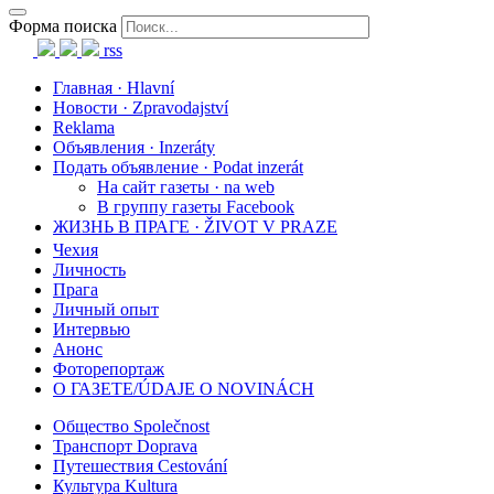
Форма поиска
rss
Главная · Hlavní
Новости · Zpravodajství
Reklama
Объявления · Inzeráty
Подать объявление · Podat inzerát
На сайт газеты · na web
В группу газеты Facebook
ЖИЗНЬ В ПРАГЕ · ŽIVOT V PRAZE
Чехия
Личность
Прага
Личный опыт
Интервью
Анонс
Фоторепортаж
О ГАЗЕТЕ/ÚDAJE O NOVINÁCH
Общество Společnost
Транспорт Doprava
Путешествия Cestování
Культура Kultura