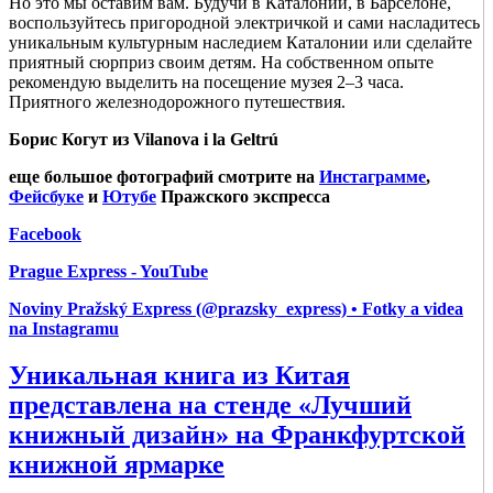
Но это мы оставим вам. Будучи в Каталонии, в Барселоне,
воспользуйтесь пригородной электричкой и сами насладитесь
уникальным культурным наследием Каталонии или сделайте
приятный сюрприз своим детям. На собственном опыте
рекомендую выделить на посещение музея 2–3 часа.
Приятного железнодорожного путешествия.
Борис Когут из Vilanova i la Geltrú
еще большое фотографий смотрите на
Инстаграмме
,
Фейсбуке
и
Ютубе
Пражского экспресса
Facebook
Prague Express - YouTube
Noviny Pražský Express (@prazsky_express) • Fotky a videa
na Instagramu
Уникальная книга из Китая
представлена на стенде «Лучший
книжный дизайн» на Франкфуртской
книжной ярмарке