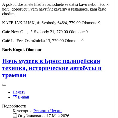
A pokud dostanete hlad a rozhodnete se dát si kávu nebo něco k
jídlu, doporučuji vám navštívit kavárny a restaurace, kam často
chodím:
KAFE JAK LUSK, tř. Svobody 646/4, 779 00 Olomouc 9
Cafe New One, tř. Svobody 21, 779 00 Olomouc 9
Café La Fée, Ostružnická 13, 779 00 Olomouc 9
Boris Kogut, Olomouc
Ночь музеев в Брно: полицейская
техника, исторические автобусы и
трамваи
Печать
E-mail
Подробности
Категория:
Регионы Чехии
Опубликовано: 17 Май 2026