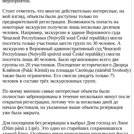
мероприятии.
Стоит отметить, что многие действительно интересные, на
мой взгляд, объекты были доступны только по
предварительной регистрации. Возможность попасть на
некоторые экскурсии получили лишь несколько десятков
человек. Например, экскурсию в здание Верховного суда
Чешской Республики (Nejvyšší soud České republiky) могли
посетить только участники шести групп по 30 человек. А
экскурсию в Верховный административный суд Чешской
Республики (Nejvyšší správní soud České republiky) смогли
посетить лишь 40 человек. Было организовано всего две
группы по 20 участников. Посещение исторического Дворца
Кляйнов (Palác Kleinů) на площади Свободы (náměstí Svobody)
также было ограничено. Его смогли увидеть только 75
человек в составе трёх экскурсионных групп.
По моему мнению самые интересные объекты были
полностью забронированы в течение нескольких минут после
открытия регистрации, потому что за несколько дней до
начала фестиваля, на указанные выше объекты резервация
уже была закрыта.
Для посещения без резервации я выбрал Дом господ из Липе
(Dům pánů z Lipé). Это одно из старейших сохранившихся
зданий Брно. Особенно яркое впечатление производит фасад,