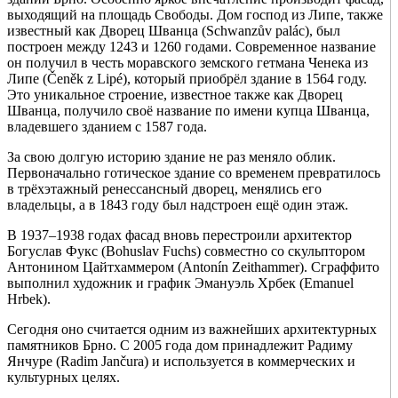
выходящий на площадь Свободы. Дом господ из Липе, также
известный как Дворец Шванца (Schwanzův palác), был
построен между 1243 и 1260 годами. Современное название
он получил в честь моравского земского гетмана Ченека из
Липе (Čeněk z Lipé), который приобрёл здание в 1564 году.
Это уникальное строение, известное также как Дворец
Шванца, получило своё название по имени купца Шванца,
владевшего зданием с 1587 года.
За свою долгую историю здание не раз меняло облик.
Первоначально готическое здание со временем превратилось
в трёхэтажный ренессансный дворец, менялись его
владельцы, а в 1843 году был надстроен ещё один этаж.
В 1937–1938 годах фасад вновь перестроили архитектор
Богуслав Фукс (Bohuslav Fuchs) совместно со скульптором
Антонином Цайтхаммером (Antonín Zeithammer). Сграффито
выполнил художник и график Эмануэль Хрбек (Emanuel
Hrbek).
Сегодня оно считается одним из важнейших архитектурных
памятников Брно. С 2005 года дом принадлежит Радиму
Янчуре (Radim Jančura) и используется в коммерческих и
культурных целях.