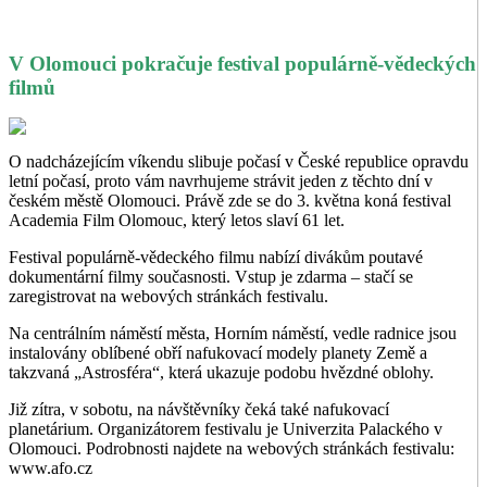
V Olomouci pokračuje festival populárně-vědeckých
filmů
O nadcházejícím víkendu slibuje počasí v České republice opravdu
letní počasí, proto vám navrhujeme strávit jeden z těchto dní v
českém městě Olomouci. Právě zde se do 3. května koná festival
Academia Film Olomouc, který letos slaví 61 let.
Festival populárně-vědeckého filmu nabízí divákům poutavé
dokumentární filmy současnosti. Vstup je zdarma – stačí se
zaregistrovat na webových stránkách festivalu.
Na centrálním náměstí města, Horním náměstí, vedle radnice jsou
instalovány oblíbené obří nafukovací modely planety Země a
takzvaná „Astrosféra“, která ukazuje podobu hvězdné oblohy.
Již zítra, v sobotu, na návštěvníky čeká také nafukovací
planetárium. Organizátorem festivalu je Univerzita Palackého v
Olomouci. Podrobnosti najdete na webových stránkách festivalu:
www.afo.cz