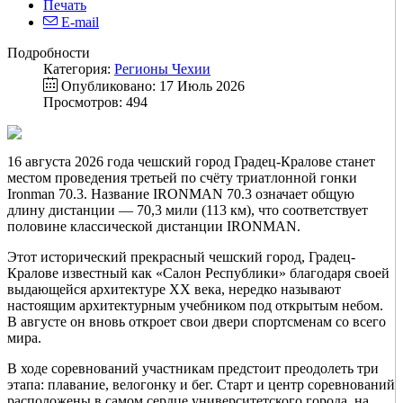
Печать
E-mail
Подробности
Категория:
Регионы Чехии
Опубликовано: 17 Июль 2026
Просмотров: 494
16 августа 2026 года чешский город Градец-Кралове станет
местом проведения третьей по счёту триатлонной гонки
Ironman 70.3. Название IRONMAN 70.3 означает общую
длину дистанции — 70,3 мили (113 км), что соответствует
половине классической дистанции IRONMAN.
Этот исторический прекрасный чешский город, Градец-
Кралове известный как «Салон Республики» благодаря своей
выдающейся архитектуре XX века, нередко называют
настоящим архитектурным учебником под открытым небом.
В августе он вновь откроет свои двери спортсменам со всего
мира.
В ходе соревнований участникам предстоит преодолеть три
этапа: плавание, велогонку и бег. Старт и центр соревнований
расположены в самом сердце университетского города, на