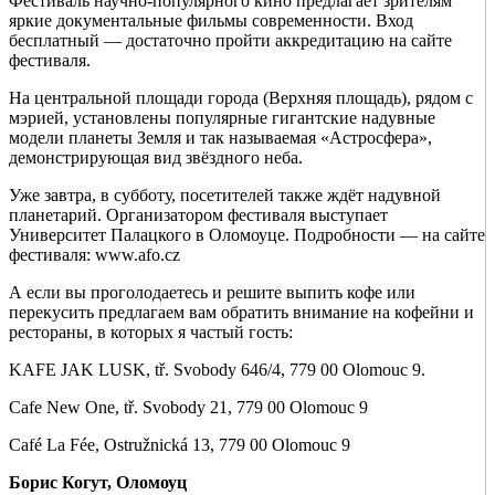
Фестиваль научно-популярного кино предлагает зрителям
яркие документальные фильмы современности. Вход
бесплатный — достаточно пройти аккредитацию на сайте
фестиваля.
На центральной площади города (Верхняя площадь), рядом с
мэрией, установлены популярные гигантские надувные
модели планеты Земля и так называемая «Астросфера»,
демонстрирующая вид звёздного неба.
Уже завтра, в субботу, посетителей также ждёт надувной
планетарий. Организатором фестиваля выступает
Университет Палацкого в Оломоуце. Подробности — на сайте
фестиваля: www.afo.cz
А если вы проголодаетесь и решите выпить кофе или
перекусить предлагаем вам обратить внимание на кофейни и
рестораны, в которых я частый гость:
KAFE JAK LUSK, tř. Svobody 646/4, 779 00 Olomouc 9.
Cafe New One, tř. Svobody 21, 779 00 Olomouc 9
Café La Fée, Ostružnická 13, 779 00 Olomouc 9
Борис Когут, Оломоуц