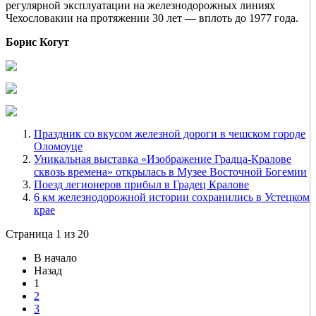
регулярной эксплуатации на железнодорожных линиях
Чехословакии на протяжении 30 лет — вплоть до 1977 года.
Борис Когут
Праздник со вкусом железной дороги в чешском городе
Оломоуце
Уникальная выставка «Изображение Градца-Кралове
сквозь времена» открылась в Музее Восточной Богемии
Поезд легионеров прибыл в Градец Кралове
6 км железнодорожной истории сохранились в Устецком
крае
Страница 1 из 20
В начало
Назад
1
2
3