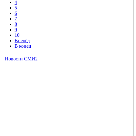
4
5
6
7
8
9
10
Вперёд
В конец