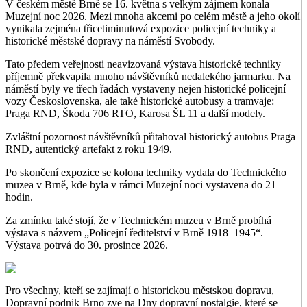
V českém městě Brně se 16. května s velkým zájmem konala
Muzejní noc 2026. Mezi mnoha akcemi po celém městě a jeho okolí
vynikala zejména třicetiminutová expozice policejní techniky a
historické městské dopravy na náměstí Svobody.
Tato předem veřejnosti neavizovaná výstava historické techniky
příjemně překvapila mnoho návštěvníků nedalekého jarmarku. Na
náměstí byly ve třech řadách vystaveny nejen historické policejní
vozy Československa, ale také historické autobusy a tramvaje:
Praga RND, Škoda 706 RTO, Karosa ŠL 11 a další modely.
Zvláštní pozornost návštěvníků přitahoval historický autobus Praga
RND, autentický artefakt z roku 1949.
Po skončení expozice se kolona techniky vydala do Technického
muzea v Brně, kde byla v rámci Muzejní noci vystavena do 21
hodin.
Za zmínku také stojí, že v Technickém muzeu v Brně probíhá
výstava s názvem „Policejní ředitelství v Brně 1918–1945“.
Výstava potrvá do 30. prosince 2026.
Pro všechny, kteří se zajímají o historickou městskou dopravu,
Dopravní podnik Brno zve na Dny dopravní nostalgie, které se