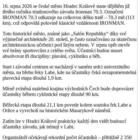
16. srpna 2026 se české město Hradec Králové stane dějištěm již
třetího ročníku triatlonového závodu Ironman 70.3. Označení
IRONMAN 70.3 odkazuje na celkovou délku tratě – 70,3 mil (113
km), což odpovídá polovině klasické vzdálenosti IRONMAN.
Toto historické město, známé jako „Salón Republiky“ díky své
výjimečné architektuře 20. století, je často označováno za skutečnou
architektonickou učebnici pod širým nebem. V srpnu opět otevře
své brány sportovcům z celého světa. Účastníci budou muset
absolvovat tři disciplíny: plavání, cyklistiku a běh.
Start i závodní centrum se nacházejí v samém srdci univerzitního
města, na břehu řeky Labe, kde na účastníky čeká nezapomenutelná
plavecká etapa dlouhá 1,9 km.
Mírně zvlněná malebná krajina východních Čech bude doprovázet
účastníky během cyklistické etapy dlouhé 90 km.
Běžecká etapa dlouhá 21,1 km povede kolem soutoku řek Labe a
Orlice a vyvrcholí na historickém Masarykově náměstí.
Zatím lze v Hradci Králové prakticky každý den vidět budoucí
účastníky závodu, jak trénují v Labi.
Organizátoři očekávají rekordní počet účastníků – přibližně 2 350