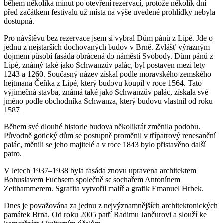
během několika minut po otevření rezervací, protože několik dní
před začátkem festivalu už místa na výše uvedené prohlídky nebyla
dostupná.
Pro návštěvu bez rezervace jsem si vybral Dům pánů z Lipé. Jde o
jednu z nejstarších dochovaných budov v Brně. Zvlášť výrazným
dojmem působí fasáda obrácená do náměstí Svobody. Dům pánů z
Lipé, známý také jako Schwanzův palác, byl postaven mezi lety
1243 a 1260. Současný název získal podle moravského zemského
hejtmana Čeňka z Lipé, který budovu koupil v roce 1564. Tato
výjimečná stavba, známá také jako Schwanzův palác, získala své
jméno podle obchodníka Schwanza, který budovu vlastnil od roku
1587.
Během své dlouhé historie budova několikrát změnila podobu.
Původně gotický dům se postupně proměnil v třípatrový renesanční
palác, měnili se jeho majitelé a v roce 1843 bylo přistavěno další
patro.
V letech 1937–1938 byla fasáda znovu upravena architektem
Bohuslavem Fuchsem společně se sochařem Antonínem
Zeithammerem. Sgrafita vytvořil malíř a grafik Emanuel Hrbek.
Dnes je považována za jednu z nejvýznamnějších architektonických
památek Brna. Od roku 2005 patří Radimu Jančurovi a slouží ke