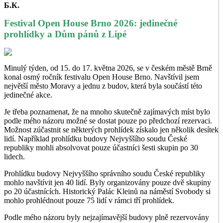
Б.К.
Festival Open House Brno 2026: jedinečné
prohlídky a Dům pánů z Lipé
Minulý týden, od 15. do 17. května 2026, se v českém městě Brně
konal osmý ročník festivalu Open House Brno. Navštívil jsem
největší město Moravy a jednu z budov, která byla součástí této
jedinečné akce.
Je třeba poznamenat, že na mnoho skutečně zajímavých míst bylo
podle mého názoru možné se dostat pouze po předchozí rezervaci.
Možnost zúčastnit se některých prohlídek získalo jen několik desítek
lidí. Například prohlídku budovy Nejvyššího soudu České
republiky mohli absolvovat pouze účastníci šesti skupin po 30
lidech.
Prohlídku budovy Nejvyššího správního soudu České republiky
mohlo navštívit jen 40 lidí. Byly organizovány pouze dvě skupiny
po 20 účastnících. Historický Palác Kleinů na náměstí Svobody si
mohlo prohlédnout pouze 75 lidí v rámci tří prohlídek.
Podle mého názoru byly nejzajímavější budovy plně rezervovány