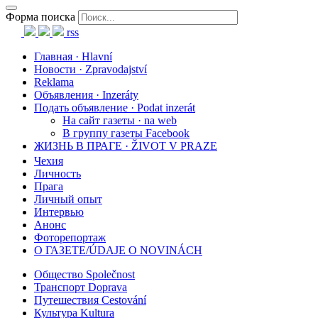
Форма поиска
rss
Главная · Hlavní
Новости · Zpravodajství
Reklama
Объявления · Inzeráty
Подать объявление · Podat inzerát
На сайт газеты · na web
В группу газеты Facebook
ЖИЗНЬ В ПРАГЕ · ŽIVOT V PRAZE
Чехия
Личность
Прага
Личный опыт
Интервью
Анонс
Фоторепортаж
О ГАЗЕТЕ/ÚDAJE O NOVINÁCH
Общество Společnost
Транспорт Doprava
Путешествия Cestování
Культура Kultura