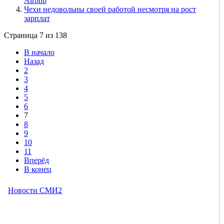
Airbnb
Чехи недовольны своей работой несмотря на рост
зарплат
Страница 7 из 138
В начало
Назад
2
3
4
5
6
7
8
9
10
11
Вперёд
В конец