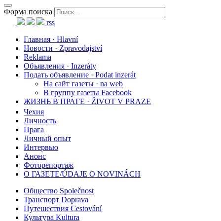
Форма поиска
rss
Главная · Hlavní
Новости · Zpravodajství
Reklama
Объявления · Inzeráty
Подать объявление · Podat inzerát
На сайт газеты · na web
В группу газеты Facebook
ЖИЗНЬ В ПРАГЕ · ŽIVOT V PRAZE
Чехия
Личность
Прага
Личный опыт
Интервью
Анонс
Фоторепортаж
О ГАЗЕТЕ/ÚDAJE O NOVINÁCH
Общество Společnost
Транспорт Doprava
Путешествия Cestování
Культура Kultura