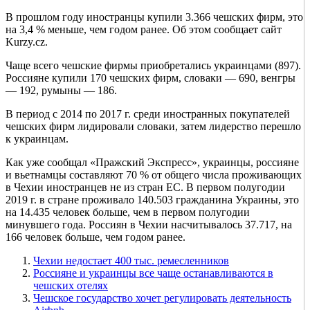
В прошлом году иностранцы купили 3.366 чешских фирм, это
на 3,4 % меньше, чем годом ранее. Об этом сообщает сайт
Kurzy.cz.
Чаще всего чешские фирмы приобретались украинцами (897).
Россияне купили 170 чешских фирм, словаки — 690, венгры
— 192, румыны — 186.
В период с 2014 по 2017 г. среди иностранных покупателей
чешских фирм лидировали словаки, затем лидерство перешло
к украинцам.
Как уже сообщал «Пражский Экспресс», украинцы, россияне
и вьетнамцы составляют 70 % от общего числа проживающих
в Чехии иностранцев не из стран ЕС. В первом полугодии
2019 г. в стране проживало 140.503 гражданина Украины, это
на 14.435 человек больше, чем в первом полугодии
минувшего года. Россиян в Чехии насчитывалось 37.717, на
166 человек больше, чем годом ранее.
Чехии недостает 400 тыс. ремесленников
Россияне и украинцы все чаще останавливаются в
чешских отелях
Чешское государство хочет регулировать деятельность