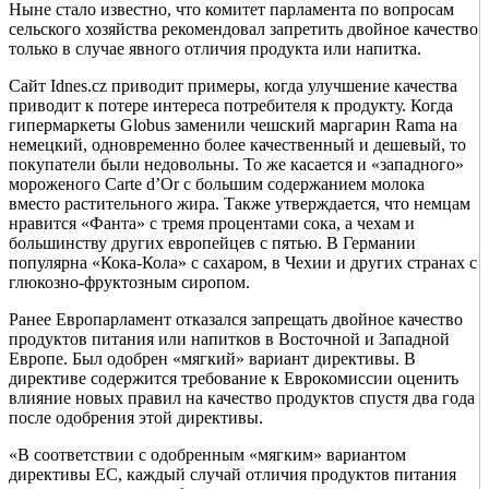
Ныне стало известно, что комитет парламента по вопросам
сельского хозяйства рекомендовал запретить двойное качество
только в случае явного отличия продукта или напитка.
Сайт Idnes.cz приводит примеры, когда улучшение качества
приводит к потере интереса потребителя к продукту. Когда
гипермаркеты Globus заменили чешский маргарин Rama на
немецкий, одновременно более качественный и дешевый, то
покупатели были недовольны. То же касается и «западного»
мороженого Carte d’Or с большим содержанием молока
вместо растительного жира. Также утверждается, что немцам
нравится «Фанта» с тремя процентами сока, а чехам и
большинству других европейцев с пятью. В Германии
популярна «Кока-Кола» с сахаром, в Чехии и других странах с
глюкозно-фруктозным сиропом.
Ранее Европарламент отказался запрещать двойное качество
продуктов питания или напитков в Восточной и Западной
Европе. Был одобрен «мягкий» вариант директивы. В
директиве содержится требование к Еврокомиссии оценить
влияние новых правил на качество продуктов спустя два года
после одобрения этой директивы.
«В соответствии с одобренным «мягким» вариантом
директивы ЕС, каждый случай отличия продуктов питания