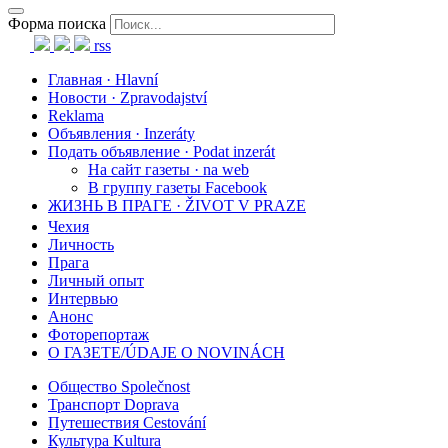
Форма поиска
rss
Главная · Hlavní
Новости · Zpravodajství
Reklama
Объявления · Inzeráty
Подать объявление · Podat inzerát
На сайт газеты · na web
В группу газеты Facebook
ЖИЗНЬ В ПРАГЕ · ŽIVOT V PRAZE
Чехия
Личность
Прага
Личный опыт
Интервью
Анонс
Фоторепортаж
О ГАЗЕТЕ/ÚDAJE O NOVINÁCH
Общество Společnost
Транспорт Doprava
Путешествия Cestování
Культура Kultura