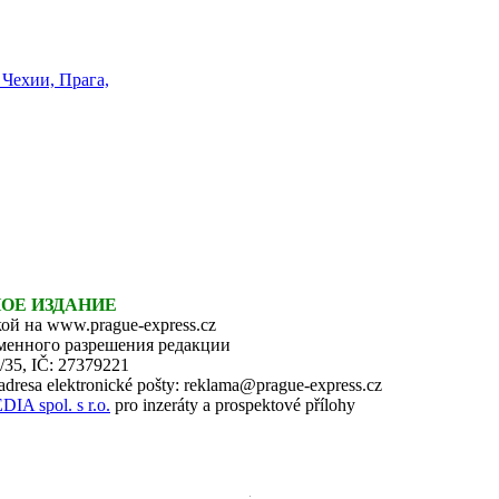
НОЕ ИЗДАНИЕ
ой на www.prague-express.cz
ьменного разрешения редакции
6/35, IČ: 27379221
 adresa elektronické pošty: reklama@prague-express.cz
 spol. s r.o.
pro inzeráty a prospektové přílohy