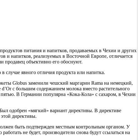
.
а продуктов питания и напитков, продаваемых в Чехии и других
тов и напитков, реализуемых в Восточной Европе, отличается
ли продавец объективно его обоснуют.
о в случае явного отличия продукта или напитка.
маркеты Globus заменили чешский маргарин Rama на немецкий,
e d’Or с большим содержанием молока вместо растительного
 пятью. В Германии популярна «Кока-Кола» с сахаром, в Чехии
 Был одобрен «мягкий» вариант директивы. В директиве
 этой директивы.
должен быть подтвержден местным контрольным органом. У
 работать не будет, производители снова будут ссылаться на