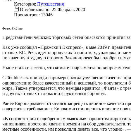
Категория:
Путешествия
Опубликовано: 25 Февраль 2020
Просмотров: 13046
Фото: Pic2.me
Представители чешских торговых сетей опасаются принятия зак
Как уже сообщал «Пражский Экспресс», в мае 2019 г. правител
странах ЕС. Речь идет о продуктах и напитках, упаковка и наи
по качеству в худшую сторону. Законопроект был одобрен в мя
Ныне стало известно, что комитет парламента по вопросам сель
Сайт Idnes.cz приводит примеры, когда улучшение качества пр
одновременно более качественный и дешевый, то покупатели б
жира. Также утверждается, что немцам нравится «Фанта» с тре
и других странах с глюкозно-фруктозным сиропом.
Ранее Европарламент отказался запрещать двойное качество п
содержится требование к Еврокомиссии оценить влияние новых 
«В соответствии с одобренным «мягким» вариантом директивы
чиновников просто не хватит времени на сбор доказательств, т
местные особенности, им позволили делать все, что угодно», 