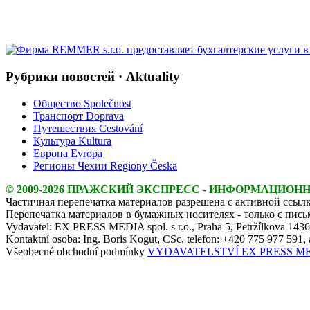
Рубрики новостей · Aktuality
Общество Společnost
Транспорт Doprava
Путешествия Cestování
Культура Kultura
Европа Evropa
Регионы Чехии Regiony Česka
© 2009-2026 ПРАЖСКИЙ ЭКСПРЕСС - ИНФОРМАЦИОН
Частичная перепечатка материалов разрешена с активной ссылк
Перепечатка материалов в бумажных носителях - только с пис
Vydavatel: EX PRESS MEDIA spol. s r.o., Praha 5, Petržílkova 143
Kontaktní osoba: Ing. Boris Kogut, CSc, telefon: +420 775 977 591,
Všeobecné obchodní podmínky
VYDAVATELSTVÍ EX PRESS MEDIA