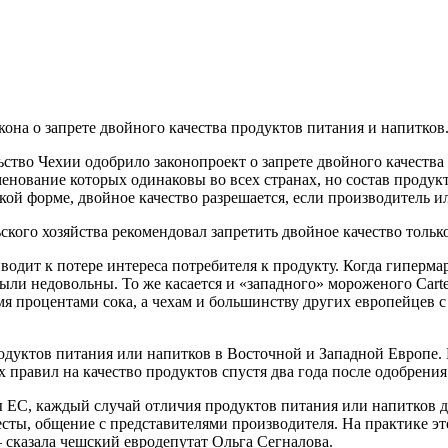
она о запрете двойного качества продуктов питания и напитков
ьство Чехии одобрило законопроект о запрете двойного качеств
менование которых одинаковы во всех странах, но состав продук
гкой форме, двойное качество разрешается, если производитель и
ского хозяйства рекомендовал запретить двойное качество тольк
иводит к потере интереса потребителя к продукту. Когда гипер
ыли недовольны. То же касается и «западного» мороженого Cart
мя процентами сока, а чехам и большинству других европейцев с
родуктов питания или напитков в Восточной и Западной Европе.
правил на качество продуктов спустя два года после одобрения
 ЕС, каждый случай отличия продуктов питания или напитков 
есты, общение с представителями производителя. На практике это
— сказала чешский евродепутат Ольга Сегналова.