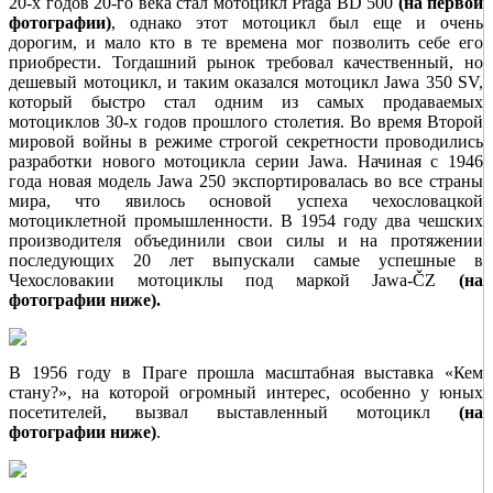
20-х годов 20-го века стал мотоцикл Praga BD 500
(на первой
фотографии)
, однако этот мотоцикл был еще и очень
дорогим, и мало кто в те времена мог позволить себе его
приобрести. Тогдашний рынок требовал качественный, но
дешевый мотоцикл, и таким оказался мотоцикл Jawa 350 SV,
который быстро стал одним из самых продаваемых
мотоциклов 30-х годов прошлого столетия. Во время Второй
мировой войны в режиме строгой секретности проводились
разработки нового мотоцикла серии Jawa. Начиная с 1946
года новая модель Jawa 250 экспортировалась во все страны
мира, что явилось основой успеха чехословацкой
мотоциклетной промышленности. В 1954 году два чешских
производителя объединили свои силы и на протяжении
последующих 20 лет выпускали самые успешные в
Чехословакии мотоциклы под маркой Jawa-ČZ
(на
фотографии ниже).
В 1956 году в Праге прошла масштабная выставка «Кем
стану?», на которой огромный интерес, особенно у юных
посетителей, вызвал выставленный мотоцикл
(на
фотографии ниже)
.