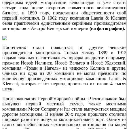
одержимы идеей моторизации велосипедов и уже спустя
четыре года после открытия совместного велосипедного
бизнеса, в 1899 году, представили общественности свой
первый мотоцикл. В 1902 году компания Laurin & Klement
была практически единственным серийным производителем
мотоциклов в Австро-Венгерской империи
(на фотографии).
Постепенно стали появляться и другие чешские
производители мотоциклов. Только между 1899 и 1912
годами таковых насчитывалось порядка двадцати: например,
пражане Йозеф Йелинек, Йозеф Вальтер и Йозеф Ждярский,
компания «Троян и Нагель» из чешского Колина и другие.
Однако ни одна из 20 компаний не могла превзойти по
количеству произведенных мотоциклов компанию Laurin &
Klement, которая в тот период произвела их около 4 тысяч
штук.
После окончания Первой мировой войны в Чехословакии был
выпущен первый местный скутер, также местными
компаниями Motor Company и Itar стали выпускаться мощные
дорогие мотоциклы. В начале 20-х годов прошлого столетия
широкое развитие получил мотоциклетный спорт. Одним из
самых востребованных чехословацких мотоциклов на конец