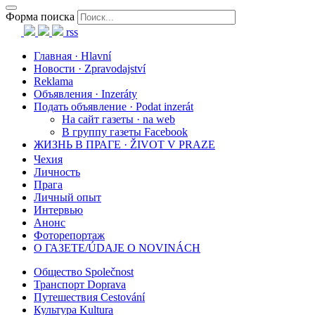
Форма поиска
rss
Главная · Hlavní
Новости · Zpravodajství
Reklama
Объявления · Inzeráty
Подать объявление · Podat inzerát
На сайт газеты · na web
В группу газеты Facebook
ЖИЗНЬ В ПРАГЕ · ŽIVOT V PRAZE
Чехия
Личность
Прага
Личный опыт
Интервью
Анонс
Фоторепортаж
О ГАЗЕТЕ/ÚDAJE O NOVINÁCH
Общество Společnost
Транспорт Doprava
Путешествия Cestování
Культура Kultura