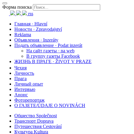
Форма поиска
rss
Главная · Hlavní
Новости · Zpravodajství
Reklama
Объявления · Inzeráty
Подать объявление · Podat inzerát
На сайт газеты · na web
В группу газеты Facebook
ЖИЗНЬ В ПРАГЕ · ŽIVOT V PRAZE
Чехия
Личность
Прага
Личный опыт
Интервью
Анонс
Фоторепортаж
О ГАЗЕТЕ/ÚDAJE O NOVINÁCH
Общество Společnost
Транспорт Doprava
Путешествия Cestování
Культура Kultura