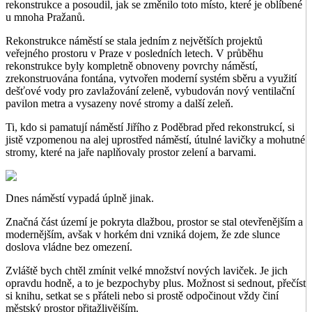
rekonstrukce a posoudil, jak se změnilo toto místo, které je oblíbené
u mnoha Pražanů.
Rekonstrukce náměstí se stala jedním z největších projektů
veřejného prostoru v Praze v posledních letech. V průběhu
rekonstrukce byly kompletně obnoveny povrchy náměstí,
zrekonstruována fontána, vytvořen moderní systém sběru a využití
dešťové vody pro zavlažování zeleně, vybudován nový ventilační
pavilon metra a vysazeny nové stromy a další zeleň.
Ti, kdo si pamatují náměstí Jiřího z Poděbrad před rekonstrukcí, si
jistě vzpomenou na alej uprostřed náměstí, útulné lavičky a mohutné
stromy, které na jaře naplňovaly prostor zelení a barvami.
Dnes náměstí vypadá úplně jinak.
Značná část území je pokryta dlažbou, prostor se stal otevřenějším a
modernějším, avšak v horkém dni vzniká dojem, že zde slunce
doslova vládne bez omezení.
Zvláště bych chtěl zmínit velké množství nových laviček. Je jich
opravdu hodně, a to je bezpochyby plus. Možnost si sednout, přečíst
si knihu, setkat se s přáteli nebo si prostě odpočinout vždy činí
městský prostor přitažlivějším.