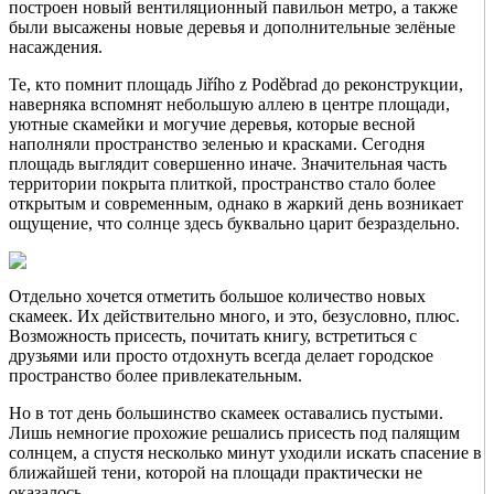
построен новый вентиляционный павильон метро, а также
были высажены новые деревья и дополнительные зелёные
насаждения.
Те, кто помнит площадь Jiřího z Poděbrad до реконструкции,
наверняка вспомнят небольшую аллею в центре площади,
уютные скамейки и могучие деревья, которые весной
наполняли пространство зеленью и красками. Сегодня
площадь выглядит совершенно иначе. Значительная часть
территории покрыта плиткой, пространство стало более
открытым и современным, однако в жаркий день возникает
ощущение, что солнце здесь буквально царит безраздельно.
Отдельно хочется отметить большое количество новых
скамеек. Их действительно много, и это, безусловно, плюс.
Возможность присесть, почитать книгу, встретиться с
друзьями или просто отдохнуть всегда делает городское
пространство более привлекательным.
Но в тот день большинство скамеек оставались пустыми.
Лишь немногие прохожие решались присесть под палящим
солнцем, а спустя несколько минут уходили искать спасение в
ближайшей тени, которой на площади практически не
оказалось.