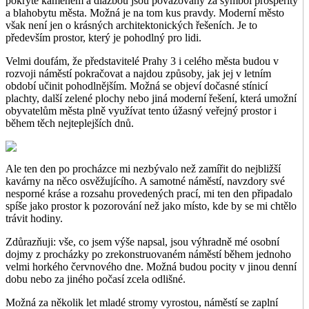
pokryté kamenem a dlažbou jsou považovány za symbol prosperity
a blahobytu města. Možná je na tom kus pravdy. Moderní město
však není jen o krásných architektonických řešeních. Je to
především prostor, který je pohodlný pro lidi.
Velmi doufám, že představitelé Prahy 3 i celého města budou v
rozvoji náměstí pokračovat a najdou způsoby, jak jej v letním
období učinit pohodlnějším. Možná se objeví dočasné stínicí
plachty, další zelené plochy nebo jiná moderní řešení, která umožní
obyvatelům města plně využívat tento úžasný veřejný prostor i
během těch nejteplejších dnů.
Ale ten den po procházce mi nezbývalo než zamířit do nejbližší
kavárny na něco osvěžujícího. A samotné náměstí, navzdory své
nesporné kráse a rozsahu provedených prací, mi ten den připadalo
spíše jako prostor k pozorování než jako místo, kde by se mi chtělo
trávit hodiny.
Zdůrazňuji: vše, co jsem výše napsal, jsou výhradně mé osobní
dojmy z procházky po zrekonstruovaném náměstí během jednoho
velmi horkého červnového dne. Možná budou pocity v jinou denní
dobu nebo za jiného počasí zcela odlišné.
Možná za několik let mladé stromy vyrostou, náměstí se zaplní