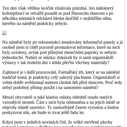
Ten den však většina laviček zůstávala prázdná. Jen málokterý
kolemjdoucí se odvážil posadit se pod žhnoucím sluncem a po
několika minutách odcházel hledat útočiště v nejbližším stínu,
kterého na náměstí prakticky nebylo.
Na náměstí byly po rekonstrukci instalovány informační panely a já
osobně jsem si chtěl pozorně prostudovat informace, které na nich
byly uvedeny, avšak pod přímými slunečními paprsky to nebylo
jednoduché. Nabízí se otázka: dokázali by si sami organizátoři
výstavy v tak horkém dni v klidu přečíst všechny materiály?
Zajímavé je i další pozorování. Farmářský trh, který se na náměstí
tradičně koná, je prakticky celý zakrytý plachtami. Organizátoři si
velmi dobře uvědomují nutnost chránit lidi před sluncem. Proč tedy
nebyl podobný přístup použit i na samotném náměstí?
Mnozí obyvatelé si také kladou otázku ohledně osudu starých
vzrostlých stromů. Část z nich byla odstraněna a na jejich místě se
objevily mladé sazenice. Ty samozřejmě časem vyrostou a budou
poskytovat stín, ale bude to trvat ještě řadu let.
Kdysi jsem v jedněch novinách četl, že velké otevřené plochy