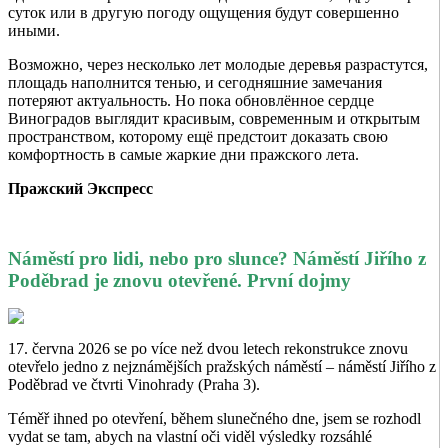
суток или в другую погоду ощущения будут совершенно
иными.
Возможно, через несколько лет молодые деревья разрастутся,
площадь наполнится тенью, и сегодняшние замечания
потеряют актуальность. Но пока обновлённое сердце
Виноградов выглядит красивым, современным и открытым
пространством, которому ещё предстоит доказать свою
комфортность в самые жаркие дни пражского лета.
Пражский Экспресс
Náměstí pro lidi, nebo pro slunce? Náměstí Jiřího z
Poděbrad je znovu otevřené. První dojmy
17. června 2026 se po více než dvou letech rekonstrukce znovu
otevřelo jedno z nejznámějších pražských náměstí – náměstí Jiřího z
Poděbrad ve čtvrti Vinohrady (Praha 3).
Téměř ihned po otevření, během slunečného dne, jsem se rozhodl
vydat se tam, abych na vlastní oči viděl výsledky rozsáhlé