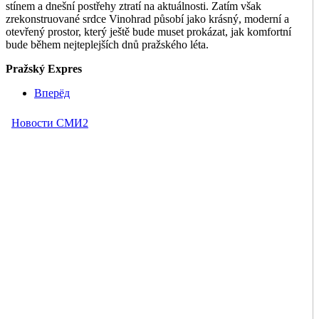
stínem a dnešní postřehy ztratí na aktuálnosti. Zatím však
zrekonstruované srdce Vinohrad působí jako krásný, moderní a
otevřený prostor, který ještě bude muset prokázat, jak komfortní
bude během nejteplejších dnů pražského léta.
Pražský Expres
Вперёд