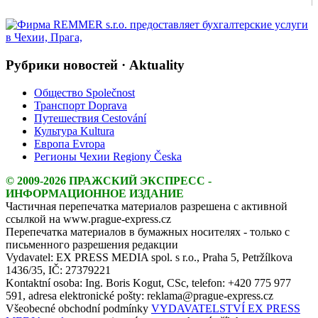
Рубрики новостей · Aktuality
Общество Společnost
Транспорт Doprava
Путешествия Cestování
Культура Kultura
Европа Evropa
Регионы Чехии Regiony Česka
© 2009-2026 ПРАЖСКИЙ ЭКСПРЕСС -
ИНФОРМАЦИОННОЕ ИЗДАНИЕ
Частичная перепечатка материалов разрешена с активной
ссылкой на www.prague-express.cz
Перепечатка материалов в бумажных носителях - только с
письменного разрешения редакции
Vydavatel: EX PRESS MEDIA spol. s r.o., Praha 5, Petržílkova
1436/35, IČ: 27379221
Kontaktní osoba: Ing. Boris Kogut, CSc, telefon: +420 775 977
591, adresa elektronické pošty: reklama@prague-express.cz
Všeobecné obchodní podmínky
VYDAVATELSTVÍ EX PRESS