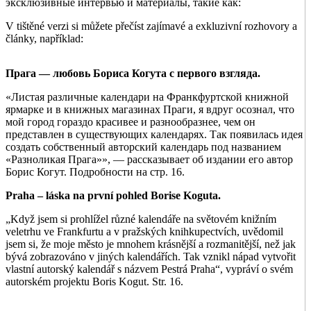
эксклюзивные интервью и материалы, такие как:
V tištěné verzi si můžete přečíst zajímavé a exkluzivní rozhovory a
články, například:
Прага — любовь Бориса Когута с первого взгляда.
«Листая различные календари на Франкфуртской книжной
ярмарке и в книжных магазинах Праги, я вдруг осознал, что
мой город гораздо красивее и разнообразнее, чем он
представлен в существующих календарях. Так появилась идея
создать собственный авторский календарь под названием
«Разноликая Прага»», — рассказывает об издании его автор
Борис Когут. Подробности на стр. 16.
Praha – láska na první pohled Borise Koguta.
„Když jsem si prohlížel různé kalendáře na světovém knižním
veletrhu ve Frankfurtu a v pražských knihkupectvích, uvědomil
jsem si, že moje město je mnohem krásnější a rozmanitější, než jak
bývá zobrazováno v jiných kalendářích. Tak vznikl nápad vytvořit
vlastní autorský kalendář s názvem Pestrá Praha“, vypráví o svém
autorském projektu Boris Kogut. Str. 16.