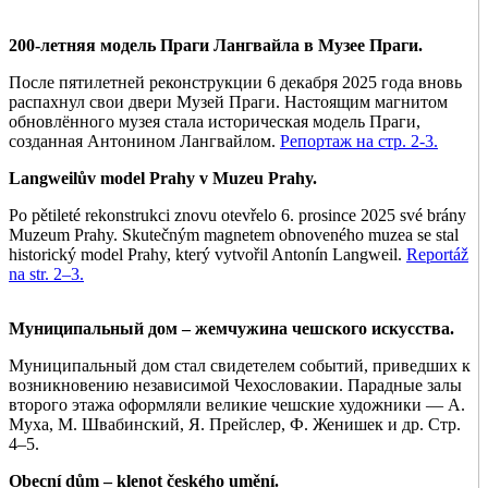
200-летняя модель Праги Лангвайла в Музее Праги.
После пятилетней реконструкции 6 декабря 2025 года вновь
распахнул свои двери Музей Праги. Настоящим магнитом
обновлённого музея стала историческая модель Праги,
созданная Антонином Лангвайлом.
Репортаж на стр. 2-3.
Langweilův model Prahy v Muzeu Prahy.
Po pětileté rekonstrukci znovu otevřelo 6. prosince 2025 své brány
Muzeum Prahy. Skutečným magnetem obnoveného muzea se stal
historický model Prahy, který vytvořil Antonín Langweil.
Reportáž
na str. 2–3.
Муниципальный дом – жемчужина чешского искусства.
Муниципальный дом стал свидетелем событий, приведших к
возникновению независимой Чехословакии. Парадные залы
второго этажа оформляли великие чешские художники — А.
Муха, М. Швабинский, Я. Прейслер, Ф. Женишек и др. Стр.
4–5.
Obecní dům – klenot českého umění.