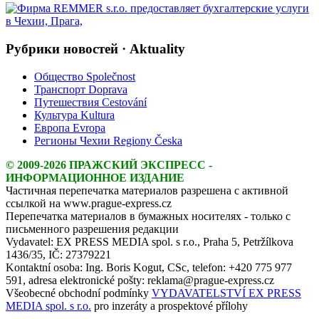
Рубрики новостей · Aktuality
Общество Společnost
Транспорт Doprava
Путешествия Cestování
Культура Kultura
Европа Evropa
Регионы Чехии Regiony Česka
© 2009-2026 ПРАЖСКИЙ ЭКСПРЕСС -
ИНФОРМАЦИОННОЕ ИЗДАНИЕ
Частичная перепечатка материалов разрешена с активной
ссылкой на www.prague-express.cz
Перепечатка материалов в бумажных носителях - только с
письменного разрешения редакции
Vydavatel: EX PRESS MEDIA spol. s r.o., Praha 5, Petržílkova
1436/35, IČ: 27379221
Kontaktní osoba: Ing. Boris Kogut, CSc, telefon: +420 775 977
591, adresa elektronické pošty: reklama@prague-express.cz
Všeobecné obchodní podmínky
VYDAVATELSTVÍ EX PRESS
MEDIA spol. s r.o.
pro inzeráty a prospektové přílohy