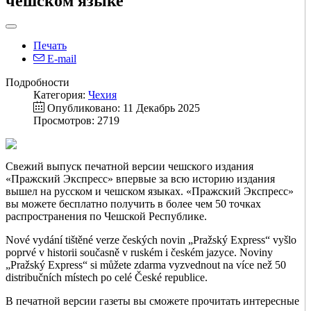
чешском языке
Печать
E-mail
Подробности
Категория:
Чехия
Опубликовано: 11 Декабрь 2025
Просмотров: 2719
Свежий выпуск печатной версии чешского издания
«Пражский Экспресс» впервые за всю историю издания
вышел на русском и чешском языках. «Пражский Экспресс»
вы можете бесплатно получить в более чем 50 точках
распространения по Чешской Республике.
Nové vydání tištěné verze českých novin „Pražský Express“ vyšlo
poprvé v historii současně v ruském i českém jazyce. Noviny
„Pražský Express“ si můžete zdarma vyzvednout na více než 50
distribučních místech po celé České republice.
В печатной версии газеты вы сможете прочитать интересные