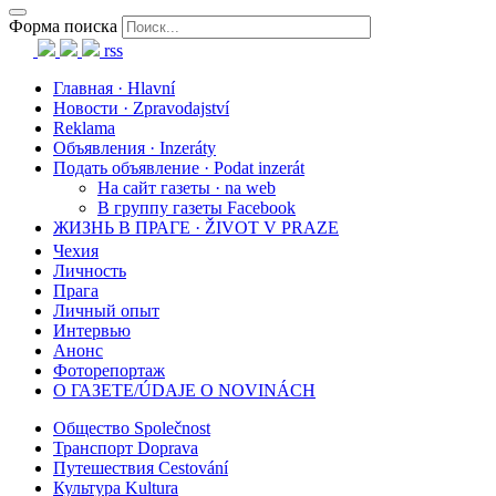
Форма поиска
rss
Главная · Hlavní
Новости · Zpravodajství
Reklama
Объявления · Inzeráty
Подать объявление · Podat inzerát
На сайт газеты · na web
В группу газеты Facebook
ЖИЗНЬ В ПРАГЕ · ŽIVOT V PRAZE
Чехия
Личность
Прага
Личный опыт
Интервью
Анонс
Фоторепортаж
О ГАЗЕТЕ/ÚDAJE O NOVINÁCH
Общество Společnost
Транспорт Doprava
Путешествия Cestování
Культура Kultura