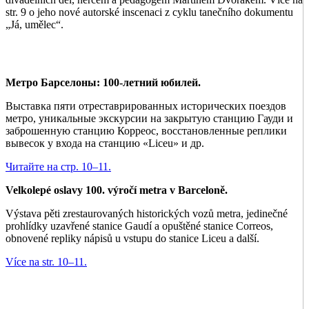
str. 9 o jeho nové autorské inscenaci z cyklu tanečního dokumentu
„Já, umělec“.
Метро Барселоны: 100-летний юбилей.
Выставка пяти отреставрированных исторических поездов
метро, уникальные экскурсии на закрытую станцию Гауди и
заброшенную станцию Корреос, восстановленные реплики
вывесок у входа на станцию «Liceu» и др.
Читайте на стр. 10–11.
Velkolepé oslavy 100. výročí metra v Barceloně.
Výstava pěti zrestaurovaných historických vozů metra, jedinečné
prohlídky uzavřené stanice Gaudí a opuštěné stanice Correos,
obnovené repliky nápisů u vstupu do stanice Liceu a další.
Více na str. 10–11.