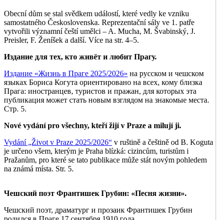
Obecní dům se stal svědkem událostí, které vedly ke vzniku
samostatného Československa. Reprezentační sály ve 1. patře
vytvořili významní čeští umělci – A. Mucha, M. Švabinský, J.
Preisler, F. Ženíšek a další. Více na str. 4–5.
Издание для тех, кто живёт и любит Прагу.
Издание «Жизнь в Праге 2025/2026»
на русском и чешском
языках Бориса Когута ориентировано на всех, кому близка
Прага: иностранцев, туристов и пражан, для которых эта
публикация может стать новым взглядом на знакомые места.
Стр. 5.
Nové vydání pro všechny, kteří žijí v Praze a milují ji.
Vydání „Život v Praze 2025/2026“
v ruštině a češtině od B. Koguta
je určeno všem, kterým je Praha blízká: cizincům, turistům i
Pražanům, pro které se tato publikace může stát novým pohledem
na známá místa. Str. 5.
Чешский поэт Франтишек Грубин: «Песня жизни».
Чешский поэт, драматург и прозаик Франтишек Грубин
родился в Праге 17 сентября 1910 года.