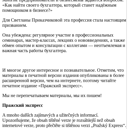
«Как найти своего бухгалтера, который станет надёжным
помощником в бизнесе?»
Для Светланы Приказчиковой эта профессия стала настоящим
призванием.
Она убеждена: регулярное участие в профессиональных
семинарах, мастер-классах, лекциях о нововведениях, а также
обмен опытом и консультации с коллегами — неотъемлемая и
важная часть работы бухгалтера.
И многое другое интересное и познавательное. Отметим, что
материалы в печатной версии издания опубликованы в более
расширенной версии, чем на интернете, поэтому читайте
печатное издание «Пражский экспресс».
Мы не перепечатываем материалы, мы их пишем!
Пражский экспресс
A mnoho dalších zajímavých a užitečných informací.
Upozorňujeme, že obsah tištěné verze je rozsáhlejší než obsah
internetové verze, proto přečtěte si tištěnou verzi „Pražský Express“.