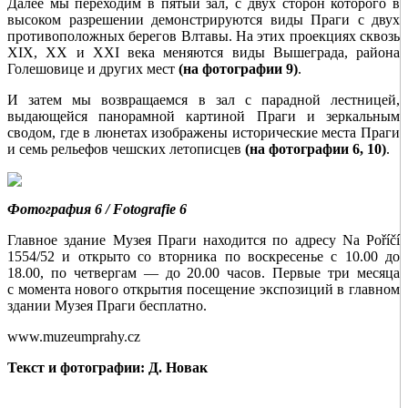
Далее мы переходим в пятый зал, с двух сторон которого в
высоком разрешении демонстрируются виды Праги с двух
противоположных берегов Влтавы. На этих проекциях сквозь
XIX, XX и XXI века меняются виды Вышеграда, района
Голешовице и других мест
(на фотографии 9)
.
И затем мы возвращаемся в зал с парадной лестницей,
выдающейся панорамной картиной Праги и зеркальным
сводом, где в люнетах изображены исторические места Праги
и семь рельефов чешских летописцев
(на фотографии 6, 10)
.
Фотография 6 / Fotografie 6
Главное здание Музея Праги находится по адресу Na Poříčí
1554/52 и открыто со вторника по воскресенье с 10.00 до
18.00, по четвергам — до 20.00 часов. Первые три месяца
с момента нового открытия посещение экспозиций в главном
здании Музея Праги бесплатно.
www.muzeumprahy.cz
Текст и фотографии: Д. Новак