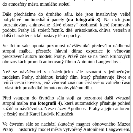
do atmosféry města minulého století.
Dále přecházíme do druhého sálu, kde jsou instalovány velké
pohyblivé multimediální panely
(na fotografii 3)
. Na nich jsou
prezentovány animované „živé obrazy“ osobností, které formovaly
podobu Prahy 19. století: řezník, dítě, aristokratka, chůva, veterán a
další charakteristické postavy této epochy.
Ve třetím sále upoutá pozornost návštěvníků především nádherná
stropní malba, přestože hlavní důraz expozice je věnován
představení autora modelu Prahy. Právě zde se na třech kruhových
obrazovkách promítá animovaný film o Antonínu Langweilovi.
Než se návštěvníci v následujícím sále seznámí s jedinečným
modelem Prahy, zhlédnou krátký film, který představuje život a
tvůrčí cestu člověka, jenž věnoval značnou část svého volného času
i vlastních prostředků tomuto neobvyklému dílu.
Před vstupem do čtvrtého sálu stojí za pozornost další výrazná
stropní malba
(na fotografii 4)
, která automaticky přitahuje pohled
každého návštěvníka. Nese název Apotheosa Prahy a jejím autorem
je český malíř Karel Ludvík Klusáček.
Ve čtvrtém sále se nachází skutečný magnet obnoveného Muzea
Prahy – historický model města vytvořený Antonínem Langweilem.