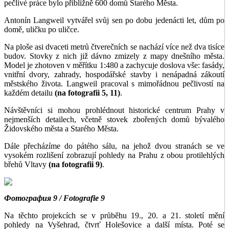
pečlivé práce bylo přibližně 600 domů Starého Města.
Antonín Langweil vytvářel svůj sen po dobu jedenácti let, dům po
domě, uličku po uličce.
Na ploše asi dvaceti metrů čtverečních se nachází více než dva tisíce
budov. Stovky z nich již dávno zmizely z mapy dnešního města.
Model je zhotoven v měřítku 1:480 a zachycuje doslova vše: fasády,
vnitřní dvory, zahrady, hospodářské stavby i nenápadná zákoutí
městského života. Langweil pracoval s mimořádnou pečlivostí na
každém detailu
(na fotografii 5, 11)
.
Návštěvníci si mohou prohlédnout historické centrum Prahy v
nejmenších detailech, včetně stovek zbořených domů bývalého
Židovského města a Starého Města.
Dále přecházíme do pátého sálu, na jehož dvou stranách se ve
vysokém rozlišení zobrazují pohledy na Prahu z obou protilehlých
břehů Vltavy
(na fotografii 9)
.
Фотография 9 / Fotografie 9
Na těchto projekcích se v průběhu 19., 20. a 21. století mění
pohledy na Vyšehrad, čtvrť Holešovice a další místa. Poté se