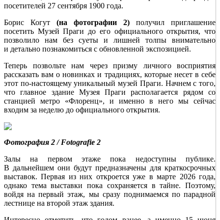
посетителей 27 сентября 1900 года.
Борис Когут
(на фотографии 2)
получил приглашение
посетить Музей Праги до его официального открытия, что
позволило нам без суеты и лишней толпы внимательно
и детально познакомиться с обновленной экспозицией.
Теперь позвольте нам через призму личного восприятия
рассказать вам о новинках и традициях, которые несет в себе
этот по-настоящему уникальный музей Праги. Начнем с того,
что главное здание Музея Праги располагается рядом со
станцией метро «Флоренц», и именно в него мы сейчас
входим за неделю до официального открытия.
Фотография 2 / Fotografie 2
Залы на первом этаже пока недоступны публике.
В дальнейшем они будут предназначены для краткосрочных
выставок. Первая из них откроется уже в марте 2026 года,
однако тема выставки пока сохраняется в тайне. Поэтому,
вой­дя на первый этаж, мы сразу поднимаемся по парадной
лестнице на второй этаж здания.
Интересно отметить, что годом ранее, а именно 15 июня