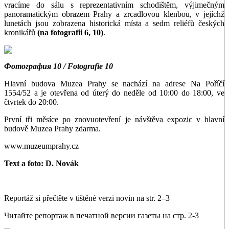
vracíme do sálu s reprezentativním schodištěm, výjimečným
panoramatickým obrazem Prahy a zrcadlovou klenbou, v jejíchž
lunetách jsou zobrazena historická místa a sedm reliéfů českých
kronikářů
(na fotografii 6, 10)
.
Фотография 10 / Fotografie 10
Hlavní budova Muzea Prahy se nachází na adrese Na Poříčí
1554/52 a je otevřena od úterý do neděle od 10:00 do 18:00, ve
čtvrtek do 20:00.
První tři měsíce po znovuotevření je návštěva expozic v hlavní
budově Muzea Prahy zdarma.
www.muzeumprahy.cz
Text a foto: D. Novák
Reportáž si přečtěte v tištěné verzi novin na str. 2–3
Читайте репортаж в печатной версии газеты на стр. 2-3