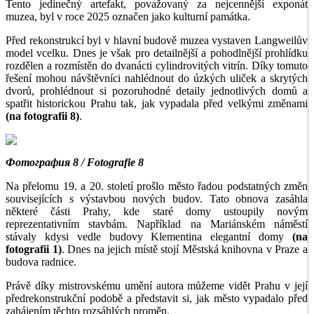
Tento jedinečný artefakt, považovaný za nejcennější exponát
muzea, byl v roce 2025 označen jako kulturní památka.
Před rekonstrukcí byl v hlavní budově muzea vystaven Langweilův
model vcelku. Dnes je však pro detailnější a pohodlnější prohlídku
rozdělen a rozmístěn do dvanácti cylindrovitých vitrín. Díky tomuto
řešení mohou návštěvníci nahlédnout do úzkých uliček a skrytých
dvorů, prohlédnout si pozoruhodné detaily jednotlivých domů a
spatřit historickou Prahu tak, jak vypadala před velkými změnami
(na fotografii 8)
.
Фотография 8 / Fotografie 8
Na přelomu 19. a 20. století prošlo město řadou podstatných změn
souvisejících s výstavbou nových budov. Tato obnova zasáhla
některé části Prahy, kde staré domy ustoupily novým
reprezentativním stavbám. Například na Mariánském náměstí
stávaly kdysi vedle budovy Klementina elegantní domy
(na
fotografii 1)
. Dnes na jejich místě stojí Městská knihovna v Praze a
budova radnice.
Právě díky mistrovskému umění autora můžeme vidět Prahu v její
předrekonstrukční podobě a představit si, jak město vypadalo před
zahájením těchto rozsáhlých proměn.