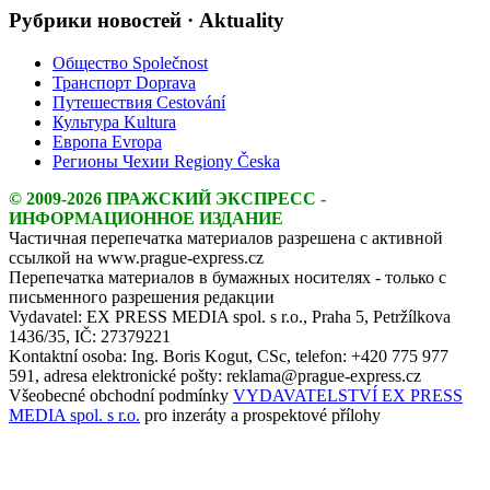
Рубрики новостей · Aktuality
Общество Společnost
Транспорт Doprava
Путешествия Cestování
Культура Kultura
Европа Evropa
Регионы Чехии Regiony Česka
© 2009-2026 ПРАЖСКИЙ ЭКСПРЕСС -
ИНФОРМАЦИОННОЕ ИЗДАНИЕ
Частичная перепечатка материалов разрешена с активной
ссылкой на www.prague-express.cz
Перепечатка материалов в бумажных носителях - только с
письменного разрешения редакции
Vydavatel: EX PRESS MEDIA spol. s r.o., Praha 5, Petržílkova
1436/35, IČ: 27379221
Kontaktní osoba: Ing. Boris Kogut, CSc, telefon: +420 775 977
591, adresa elektronické pošty: reklama@prague-express.cz
Všeobecné obchodní podmínky
VYDAVATELSTVÍ EX PRESS
MEDIA spol. s r.o.
pro inzeráty a prospektové přílohy