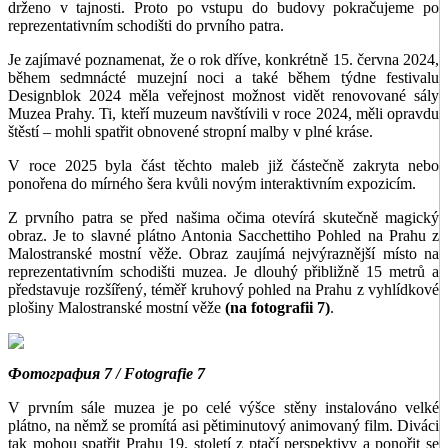
drženo v tajnosti. Proto po vstupu do budovy pokračujeme po
reprezentativním schodišti do prvního patra.
Je zajímavé poznamenat, že o rok dříve, konkrétně 15. června 2024,
během sedmnácté muzejní noci a také během týdne festivalu
Designblok 2024 měla veřejnost možnost vidět renovované sály
Muzea Prahy. Ti, kteří muzeum navštívili v roce 2024, měli opravdu
štěstí – mohli spatřit obnovené stropní malby v plné kráse.
V roce 2025 byla část těchto maleb již částečně zakryta nebo
ponořena do mírného šera kvůli novým interaktivním expozicím.
Z prvního patra se před našima očima otevírá skutečně magický
obraz. Je to slavné plátno Antonia Sacchettiho Pohled na Prahu z
Malostranské mostní věže. Obraz zaujímá nejvýraznější místo na
reprezentativním schodišti muzea. Je dlouhý přibližně 15 metrů a
představuje rozšířený, téměř kruhový pohled na Prahu z vyhlídkové
plošiny Malostranské mostní věže
(na fotografii 7)
.
Фотография 7 / Fotografie 7
V prvním sále muzea je po celé výšce stěny instalováno velké
plátno, na němž se promítá asi pětiminutový animovaný film. Diváci
tak mohou spatřit Prahu 19. století z ptačí perspektivy a ponořit se