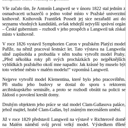
Vše začalo tím, že Antonín Langweil se v únoru 1822 stal jedním z
osmadvaceti uchazečů o jedno volné místo v Pražské univerzitní
knihovně. Knihovník František Posselt jej sice nezařadil ani do
seznamu vhodných kandidátů, avšak tehdejší nejvyšší správní orgán
– České gubernium – rozhodl v jeho prospěch a Langweil tak získal
místo v knihovně.
V roce 1826 vystavil Symphorien Caron v pražském Platýzi model
Paříže, na němž pracoval šestnáct let. Tato výstava na Langweila
silně zapůsobila a probudila v něm touhu vytvořit model Prahy.
„Před několika roky při svých procházkách po nejpěknějších
vyhlídkách pražského okolí mne napadlo: Jak krásné by muselo být
toto velebné město v malém modelu!“ vzpomíná Langweil.
Nejprve vytvořil model Klementina, které bylo jeho pracovištěm.
Při studiu jeho budovy se dostal do sporu s rektorem
arcibiskupského semináře, a proto se rozhodl obrátit na policii se
žádostí o povolení kreslit domy.
Druhým objektem jeho práce se stal model Clam-Gallasova paláce,
jehož majitel, hrabě Clam-Gallas, byl známým mecenášem umění.
Již v roce 1829 představil Langweil na výstavě v Richterově domě
na Malém náměstí svůj první velký model. Výsledkem tříleté