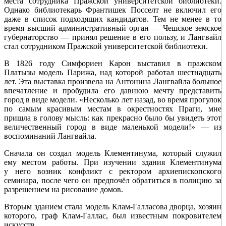
места сотрудника Пражской университетской библиотеки.
Однако библиотекарь Франтишек Посселт не включил его
даже в список подходящих кандидатов. Тем не менее в то
время высший административный орган — Чешское земское
губернаторство — принял решение в его пользу, и Лангвайл
стал сотрудником Пражской университетской библиотеки.
В 1826 году Симфориен Карон выставил в пражском
Платызы модель Парижа, над которой работал шестнадцать
лет. Эта выставка произвела на Антонина Лангвайла большое
впечатление и пробудила его давнюю мечту представить
город в виде модели. «Несколько лет назад, во время прогулок
по самым красивым местам в окрестностях Праги, мне
пришла в голову мысль: как прекрасно было бы увидеть этот
величественный город в виде маленькой модели!» — из
воспоминаний Лангвайла.
Сначала он создал модель Клементинума, который служил
ему местом работы. При изучении здания Клементинума
у него возник конфликт с ректором архиепископского
семинара, после чего он предпочёл обратиться в полицию за
разрешением на рисование домов.
Вторым зданием стала модель Клам-­Галласова дворца, хозяин
которого, граф Клам-­Галлас, был известным покровителем
искусств.