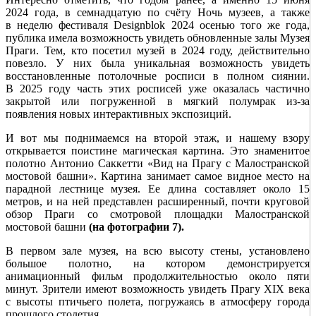
2024 года, в семнадцатую по счёту Ночь музеев, а также
в неделю фестиваля Designblok 2024 осенью того же года,
публика имела возможность увидеть обновленные залы Музея
Праги. Тем, кто посетил музей в 2024 году, действительно
повезло. У них была уникальная возможность увидеть
восстановленные потолочные росписи в полном сиянии.
В 2025 году часть этих росписей уже оказалась частично
закрытой или погруженной в мягкий полумрак из-за
появления новых интерактивных экспозиций.
И вот мы поднимаемся на второй этаж, и нашему взору
открывается поистине магическая картина. Это знаменитое
полотно Антонио Саккетти «Вид на Прагу с Малостранской
мостовой башни». Картина занимает самое видное место на
парадной лестнице музея. Ее длина составляет около 15
метров, и на ней представлен расширенный, почти круговой
обзор Праги со смотровой площадки Малостранской
мостовой башни
(на фотографии 7).
В первом зале музея, на всю высоту стены, установлено
большое полотно, на котором демонстрируется
анимационный фильм продолжительностью около пяти
минут. Зрители имеют возможность увидеть Прагу XIX века
с высоты птичьего полета, погружаясь в атмосферу города
прошлого столетия.