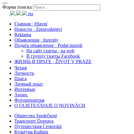
Форма поиска
rss
Главная · Hlavní
Новости · Zpravodajství
Reklama
Объявления · Inzeráty
Подать объявление · Podat inzerát
На сайт газеты · na web
В группу газеты Facebook
ЖИЗНЬ В ПРАГЕ · ŽIVOT V PRAZE
Чехия
Личность
Прага
Личный опыт
Интервью
Анонс
Фоторепортаж
О ГАЗЕТЕ/ÚDAJE O NOVINÁCH
Общество Společnost
Транспорт Doprava
Путешествия Cestování
Культура Kultura