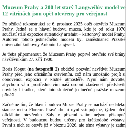
Muzeum Prahy a 200 let starý Langweilův model ve
12 vitrínách jsou opět otevřeny pro veřejnost
Po pětileté rekonstrukci se 6. prosince 2025 opět otevřelo Muzeum
Prahy. Jedná se o hlavní budovu muzea, kde je od roku 1970
součástí stálé expozice autentický artefakt – kartonový model Prahy.
Autorem tohoto jedinečného modelu byl zaměstnanec Pražské
univerzitní knihovny Antonín Langweil.
Je třeba připomenout, že Muzeum Prahy poprvé otevřelo své brány
návštěvníkům 27. září 1900.
Boris Kogut
(na fotografii 2)
obdržel pozvání navštívit Muzeum
Prahy před jeho oficiálním otevřením, což nám umožnilo projít si
obnovenou expozici v klidné atmosféře. Nyní nám dovolte,
abychom vám prostřednictvím naší osobní zkušenosti představili
novinky i tradice, které toto skutečně jedinečné pražské muzeum
přináší.
Začněme tím, že hlavní budova Muzea Prahy se nachází nedaleko
stanice metra Florenc. Právě do ní nyní vstupujeme, týden před
oficiálním otevřením. Sály v přízemí zatím nejsou přístupné
veřejnosti. V budoucnu budou určeny pro krátkodobé výstavy.
První z nich se otevře již v březnu 2026, ale téma výstavy je zatím