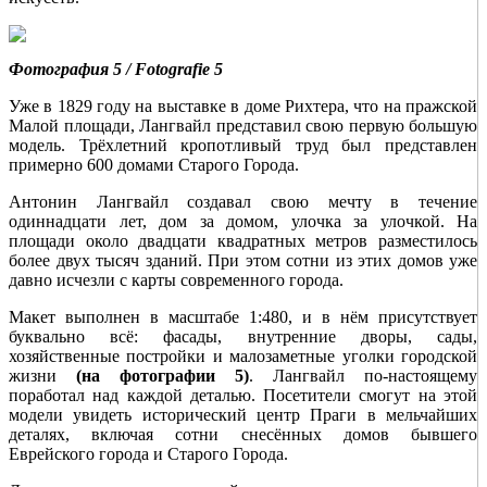
Фотография 5 / Fotografie 5
Уже в 1829 году на выставке в доме Рихтера, что на пражской
Малой площади, Лангвайл представил свою первую большую
модель. Трёхлетний кропотливый труд был представлен
примерно 600 домами Старого Города.
Антонин Лангвайл создавал свою мечту в течение
одиннадцати лет, дом за домом, улочка за улочкой. На
площади около двадцати квадратных метров разместилось
более двух тысяч зданий. При этом сотни из этих домов уже
давно исчезли с карты современного города.
Макет выполнен в масштабе 1:480, и в нём присутствует
буквально всё: фасады, внутренние дворы, сады,
хозяйственные постройки и малозаметные уголки городской
жизни
(на фотографии 5)
. Лангвайл по-настоящему
поработал над каждой деталью. Посетители смогут на этой
модели увидеть исторический центр Праги в мельчайших
деталях, включая сотни снесённых домов бывшего
Еврейского города и Старого Города.