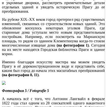
и укромные дворики, рассмотреть примечательные детали
отдельных зданий и увидеть историческую Прагу до ее
преобразования.
На рубеже XIX–XX веков город претерпел ряд существенных
изменений, связанных со строительством новых зданий. Это
обновление коснулось некоторых уголков Праги, где
старинные дома уступали место новым представительным
постройкам. Например, если посмотреть на Марианскую
площадь, то рядом со зданием Клементинума ­когда-то стояли
многочисленные изящные дома
(на фотографии 1)
. Сегодня
на их месте находятся Городская библиотека Праги и здание
мэрии.
Именно благодаря искусству мастера мы можем увидеть
Прагу в её дореконструкционном виде и представить себе,
каким был город до начала этих масштабных преобразований
(на фотографии 8, 11)
.
Фотография 5 / Fotografie 5
А началось всё с того, что Антонин Лангвайл в феврале
1822 года стал одним из 28 соискателей одного вакантного