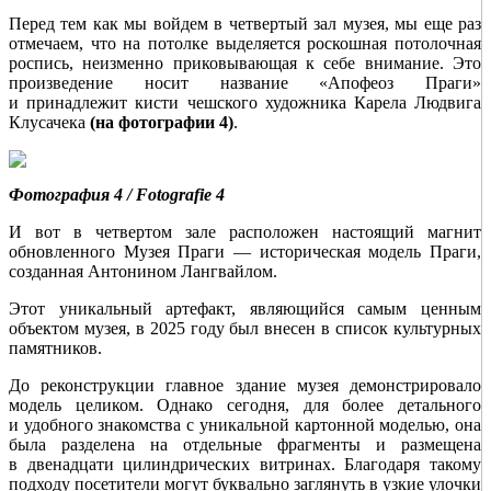
Перед тем как мы вой­дем в четвертый зал музея, мы еще раз
отмечаем, что на потолке выделяется роскошная потолочная
роспись, неизменно приковывающая к себе внимание. Это
произведение носит название «Апофеоз Праги»
и принадлежит кисти чешского художника Карела Людвига
Клусачека
(на фотографии 4)
.
Фотография 4 / Fotografie 4
И вот в четвертом зале расположен настоящий магнит
обновленного Музея Праги — историческая модель Праги,
созданная Антонином Лангвайлом.
Этот уникальный артефакт, являющийся самым ценным
объектом музея, в 2025 году был внесен в список культурных
памятников.
До реконструкции главное здание музея демонстрировало
модель целиком. Однако сегодня, для более детального
и удобного знакомства с уникальной картонной моделью, она
была разделена на отдельные фрагменты и размещена
в двенадцати цилиндрических витринах. Благодаря такому
подходу посетители могут буквально заглянуть в узкие улочки