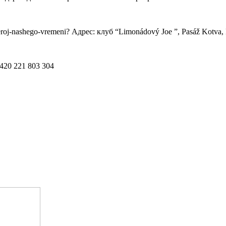
eroj-nashego-vremeni? Адрес: клуб “Limonádový Joe ”, Pasáž Kotva, 
20 221 803 304