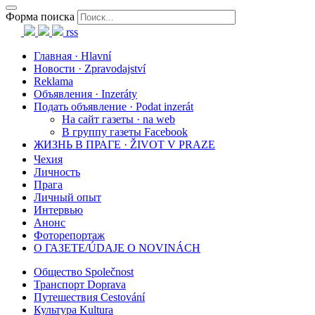
Форма поиска
rss
Главная · Hlavní
Новости · Zpravodajství
Reklama
Объявления · Inzeráty
Подать объявление · Podat inzerát
На сайт газеты · na web
В группу газеты Facebook
ЖИЗНЬ В ПРАГЕ · ŽIVOT V PRAZE
Чехия
Личность
Прага
Личный опыт
Интервью
Анонс
Фоторепортаж
О ГАЗЕТЕ/ÚDAJE O NOVINÁCH
Общество Společnost
Транспорт Doprava
Путешествия Cestování
Культура Kultura