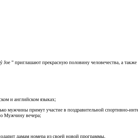
ý Joe ” приглашают прекрасную половину человечества, а такж
ком и английском языках;
лько мужчины примут участие в поздравительной спортивно-инте
го Мужчину вечера;
одарит дамам номера из своей новой программы.