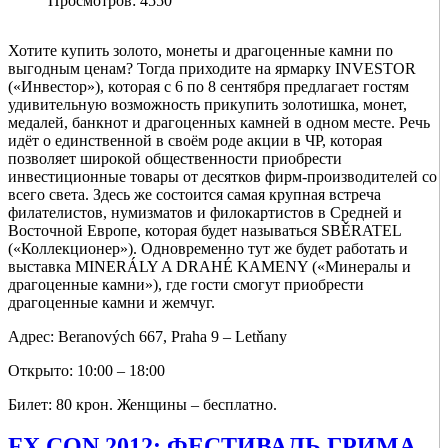
Просмотров: 4550
Хотите купить золото, монеты и драгоценные камни по
выгодным ценам? Тогда приходите на ярмарку INVESTOR
(«Инвестор»), которая с 6 по 8 сентября предлагает гостям
удивительную возможность прикупить золотишка, монет,
медалей, банкнот и драгоценных камней в одном месте. Речь
идёт о единственной в своём роде акции в ЧР, которая
позволяет широкой общественности приобрести
инвестиционные товары от десятков фирм-производителей со
всего света. Здесь же состоится самая крупная встреча
филателистов, нумизматов и филокартистов в Средней и
Восточной Европе, которая будет называться SBĚRATEL
(«Коллекционер»). Одновременно тут же будет работать и
выставка MINERÁLY A DRAHÉ KAMENY («Минералы и
драгоценные камни»), где гости смогут приобрести
драгоценные камни и жемчуг.
Адрес: Beranových 667, Praha 9 – Letňany
Открыто: 10:00 – 18:00
Билет: 80 крон. Женщины – бесплатно.
FX CON 2012: ФЕСТИВАЛЬ ГРИМА