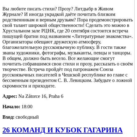
Вы любите писать стихи? Прозу? Литдыбр в Живом
Журнале? И иногда украдкой даёте почитать близким
родственникам и верным друзьям? Пора продемонстрировать
свой талант широкой общественности! Сделать это можно в
Хрустальном зале РЦНК, где 20 сентября состоится встреча
пишущей братии под названием «Литературные знакомства».
Организаторы обещают дружескую атмосферу,
благожелательную русскоязычную публику. В гости также
званы художники, фотографы, музыканты, певцы и танцоры.
В общем, должно быть весело. Все желающие смогут
почитать собравшимся свои стихи и прозу, рассказать о своём
творчестве. Встреча пройдёт под патронажем Союза
русскоязычных писателей в Чешской республике во главе с
бессменным президентом С. В. Левицким. Забудьте о ложной
скромности и приходите.
Адрес:
Na Zátorce 16, Praha 6
Начало:
18:00
Вход:
свободный
26 КОМАНД И КУБОК ГАГАРИНА