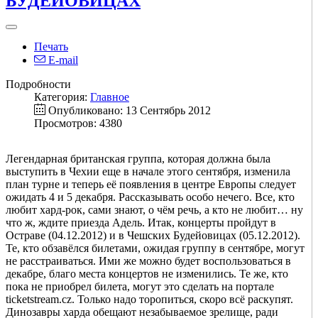
БУДЕЙОВИЦАХ
Печать
E-mail
Подробности
Категория:
Главное
Опубликовано: 13 Сентябрь 2012
Просмотров: 4380
Легендарная британская группа, которая должна была
выступить в Чехии еще в начале этого сентября, изменила
план турне и теперь её появления в центре Европы следует
ожидать 4 и 5 декабря. Рассказывать особо нечего. Все, кто
любит хард-рок, сами знают, о чём речь, а кто не любит… ну
что ж, ждите приезда Адель. Итак, концерты пройдут в
Остраве (04.12.2012) и в Чешских Будейовицах (05.12.2012).
Те, кто обзавёлся билетами, ожидая группу в сентябре, могут
не расстраиваться. Ими же можно будет воспользоваться в
декабре, благо места концертов не изменились. Те же, кто
пока не приобрел билета, могут это сделать на портале
ticketstream.cz. Только надо торопиться, скоро всё раскупят.
Динозавры харда обещают незабываемое зрелище, ради