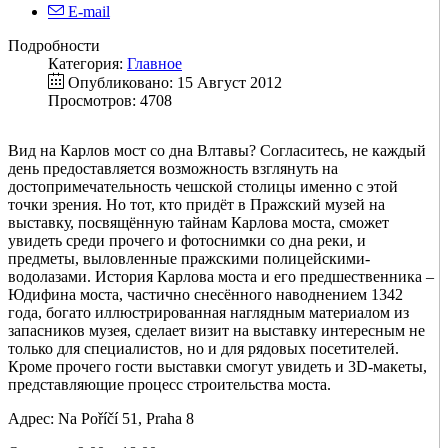
E-mail
Подробности
Категория:
Главное
Опубликовано: 15 Август 2012
Просмотров: 4708
Вид на Карлов мост со дна Влтавы? Согласитесь, не каждый
день предоставляется возможность взглянуть на
достопримечательность чешской столицы именно с этой
точки зрения. Но тот, кто придёт в Пражский музей на
выставку, посвящённую тайнам Карлова моста, сможет
увидеть среди прочего и фотоснимки со дна реки, и
предметы, выловленные пражскими полицейскими-
водолазами. История Карлова моста и его предшественника –
Юдифина моста, частично снесённого наводнением 1342
года, богато иллюстрированная наглядным материалом из
запасников музея, сделает визит на выставку интересным не
только для специалистов, но и для рядовых посетителей.
Кроме прочего гости выставки смогут увидеть и 3D-макеты,
представляющие процесс строительства моста.
Адрес: Na Poříčí 51, Praha 8