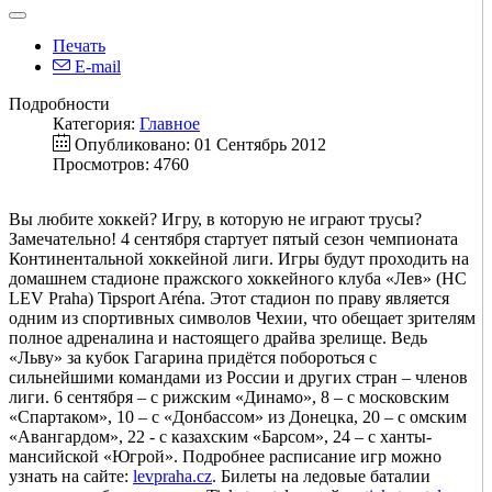
Печать
E-mail
Подробности
Категория:
Главное
Опубликовано: 01 Сентябрь 2012
Просмотров: 4760
Вы любите хоккей? Игру, в которую не играют трусы?
Замечательно! 4 сентября стартует пятый сезон чемпионата
Континентальной хоккейной лиги. Игры будут проходить на
домашнем стадионе пражского хоккейного клуба «Лев» (HC
LEV Praha) Tipsport Aréna. Этот стадион по праву является
одним из спортивных символов Чехии, что обещает зрителям
полное адреналина и настоящего драйва зрелище. Ведь
«Льву» за кубок Гагарина придётся побороться с
сильнейшими командами из России и других стран – членов
лиги. 6 сентября – с рижским «Динамо», 8 – с московским
«Спартаком», 10 – с «Донбассом» из Донецка, 20 – с омским
«Авангардом», 22 - с казахским «Барсом», 24 – с ханты-
мансийской «Югрой». Подробнее расписание игр можно
узнать на сайте:
levpraha.cz
. Билеты на ледовые баталии