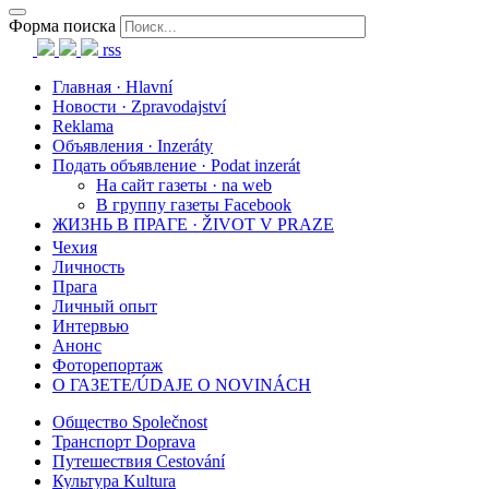
Форма поиска
rss
Главная · Hlavní
Новости · Zpravodajství
Reklama
Объявления · Inzeráty
Подать объявление · Podat inzerát
На сайт газеты · na web
В группу газеты Facebook
ЖИЗНЬ В ПРАГЕ · ŽIVOT V PRAZE
Чехия
Личность
Прага
Личный опыт
Интервью
Анонс
Фоторепортаж
О ГАЗЕТЕ/ÚDAJE O NOVINÁCH
Общество Společnost
Транспорт Doprava
Путешествия Cestování
Культура Kultura