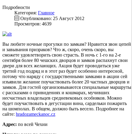
Подробности
Категория:
Главное
Опубликовано: 25 Август 2012
Просмотров: 4639
Вы любите ночные прогулки по замкам? Нравится звон цепей
и завывания призраков? Что ж, скоро, очень скоро, вы
сможете удовлетворить свою страсть. В ночь с 1-го на 2-е
сентября более 80 чешских дворцов и замков распахнут свои
двери для всех желающих. Акция будет проводиться уже
третий год подряд и в этот раз будет особенно интересной,
потому что наряду с государственными замками в акции сей
изъявили желание поучаствовать более 20 частных дворцов и
замков. Для гостей организовываются специальные маршруты
с рассказами о привидениях и кошмарах, мучивших
несчастных владельцев средневековых особняков. Можно
будет поучаствовать в дегустации вина, сардельки пожарить
на шомполах. В общем, должно быть весело. Подробнее на
сайте:
hradozameckanoc.cz
Адрес:
по всей Чехии