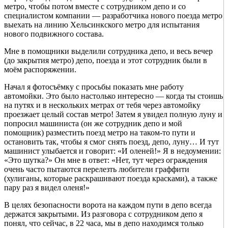
метро, чтобы потом вместе с сотрудником депо и со
специалистом компании — разработчика нового поезда метро
выехать на линию Хельсинкского метро для испытания
нового подвижного состава.
Мне в помощники выделили сотрудника депо, и весь вечер
(до закрытия метро) депо, поезда и этот сотрудник были в
моём распоряжении.
Начал я фотосъёмку с просьбы показать мне работу
автомойки. Это было настолько интересно — когда ты стоишь
на путях и в нескольких метрах от тебя через автомойку
проезжает целый состав метро! Затем я увидел полную луну и
попросил машиниста (он же сотрудник депо и мой
помощник) разместить поезд метро на таком-то пути и
остановить так, чтобы я смог снять поезд, депо, луну… И тут
машинист улыбается и говорит: «И оленей!» Я в недоумении:
«Это шутка?» Он мне в ответ: «Нет, тут через ограждения
очень часто пытаются перелезть любители граффити
(хулиганы, которые раскрашивают поезда красками), а также
пару раз я видел оленя!»
В целях безопасности ворота на каждом пути в депо всегда
держатся закрытыми. Из разговора с сотрудником депо я
понял, что сейчас, в 22 часа, мы в депо находимся только