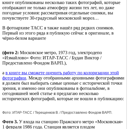
книге опубликованы несколько таких фотографий, которые
отображают не только атмосферу жизни тех лет, но даже
погодные условия: рассматривая отдельные снимки, вы
почувствуете 30-градусный московский мороз…
В фотоархиве ТАСС я также нашёл ряд редких снимков.
Первый из этого ряда я публикую сейчас в оригинале, в
чёрно-белом варианте
(фото 2:
Московское метро, 1973 год, электродепо
«Измайлово» Фото: ИТАР-ТАСС / Будан Виктор /
Предоставлено Фондом ВАРП.),
а
в книге вы сможете оценить работу по колоризации этой
фотографии
. Между отобранными архивными фотографиями
я должен был выбирать самые ценные с исторической точки
зрения, и именно они опубликованы в фотоальбоме, в
сегодняшней моей статье я предлагаю несколько
исторических фотографий, которые не вошли в публикацию:
Фото: ИТАР-ТАСС / Терещенков В. / Предоставлено Фондом ВАРП.
Фото 3.
У входа на станцию Пражского метро «Московская»
1 февраля 1986 года. Станция является плодом