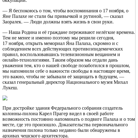
оккупации.
— Я беспокоюсь о том, чтобы воспоминания о 17 ноября, о
Яне Палахе не стали бы привычкой и рутиной, — сказал
Заоралек. — Люди должны взять жизнь в свои руки.
— Наша Родина и её граждане переживают нелёгкие времена.
Тем не менее и именно поэтому мы решили сегодня,
17 ноября, открыть мемориал Яна Палаха, скромно и с
соблюдением всех действующих противоэпидемических
правил, воспользовавшись телевизионным вещанием и
онлайн-технологиями. Таким образом мы отдали дань
уважения тем, кто о нашей свободе позаботился в прошлом,
мы напомнили себе о важности свободы в настоящее время,
это важно, чтобы не забывали её защищать в будущем, —
сказал генеральный директор Национального музея Михал
Лукеш.
При достройке здания Федерального собрания создатель
колонны-пилона Карел Прагер видел в своей работе
возможность постоянно напоминать о подвиге Палаха и о том
месте, где это произошло. Доказательства первоначального
назначения пилона только недавно были обнаружены в
архивах чешского архитектора.