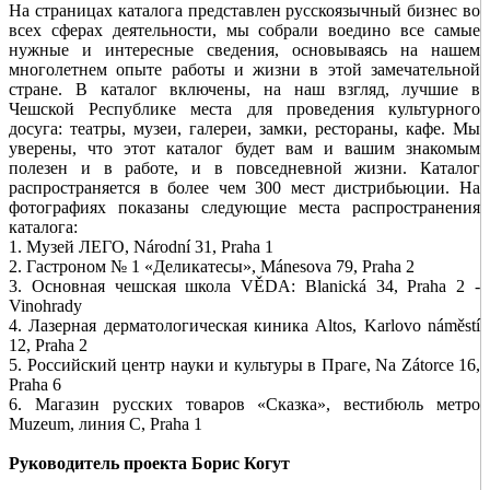
На страницах каталога представлен русскоязычный бизнес во
всех сферах деятельности,
мы собрали воедино все самые
нужные и
интересные сведения, основываясь на нашем
многолетнем опыте работы и жизни в этой
замечательной
стране. В
каталог включены, на наш взгляд, лучшие в
Чешской Республике места для проведения
культурного
досуга: театры, музеи, галереи,
замки, рестораны, кафе.
Мы
уверены, что этот каталог будет вам
и вашим знакомым
полезен и в работе, и в
повседневной жизни.
Каталог
распространяется в более чем 300 мест дистрибьюции. На
фотографиях показаны следующие места распространения
каталога:
1.
Музей ЛЕГО, Národní 31, Praha 1
2.
Гастроном № 1 «Деликатесы», Mánesova 79, Praha 2
3. Основная чешская школа VĚDA: Blanická 34, Praha 2 -
Vinohrady
4. Лазерная дерматологическая киника
Altos, Karlovo náměstí
12, Praha 2
5.
Российский центр науки и культуры в Праге, Na Zátorce 16,
Praha 6
6
. Магазин русских товаров «Сказка»,
вестибюль
метро
Muzeum
, линия С
, Praha 1
Руководитель проекта Борис Когут