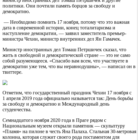
министр иностранных дел Томаш Петршичек и другие
политики. Они почтили память борцов за свободу и
демократию.
— Необходимо помнить 17 ноября, потому что это важная
дата в современной истории, конец тоталитаризма и
наступление демократии, — заявил заместитель премьер-
министра Чехии, министр внутренних дел Ян Гамачек.
Министр иностранных дел Томаш Петршичек сказал, что
жить в свободной и демократической стране — это не само
собой разумеющееся. «Спасибо вам всем, что участвуете в
демократии уже тем, что вы неравнодушны», — написал он в
твиттере.
Отметим, что государственный праздник Чехии 17 ноября с
1 апреля 2019 года официально называется так: День борьбы
за свободу и демократию и Международный день
студенчества.
Семнадцатого ноября 2020 года в Праге рядом с
Национальным музеем открыли памятник — скульптуру
«Пламя» на пилоне в честь Яна Палаха. Стальная 30-метровая
колонна, которая служит своего рода постаментом для