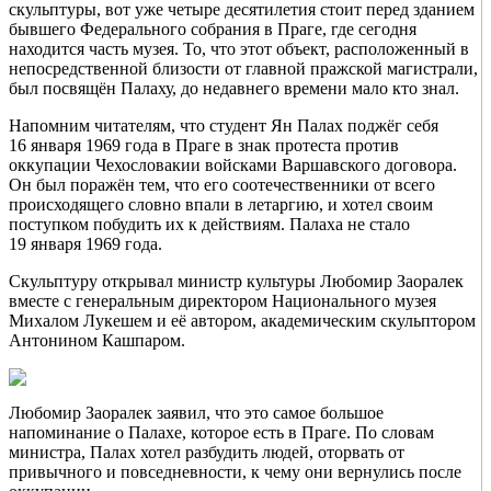
скульптуры, вот уже четыре десятилетия стоит перед зданием
бывшего Федерального собрания в Праге, где сегодня
находится часть музея. То, что этот объект, расположенный в
непосредственной близости от главной пражской магистрали,
был посвящён Палаху, до недавнего времени мало кто знал.
Напомним читателям, что студент Ян Палах поджёг себя
16 января 1969 года в Праге в знак протеста против
оккупации Чехословакии войсками Варшавского договора.
Он был поражён тем, что его соотечественники от всего
происходящего словно впали в летаргию, и хотел своим
поступком побудить их к действиям. Палаха не стало
19 января 1969 года.
Скульптуру открывал министр культуры Любомир Заоралек
вместе с генеральным директором Национального музея
Михалом Лукешем и её автором, академическим скульптором
Антонином Кашпаром.
Любомир Заоралек заявил, что это самое большое
напоминание о Палахе, которое есть в Праге. По словам
министра, Палах хотел разбудить людей, оторвать от
привычного и повседневности, к чему они вернулись после