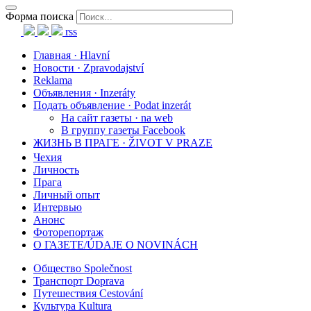
Форма поиска
rss
Главная · Hlavní
Новости · Zpravodajství
Reklama
Объявления · Inzeráty
Подать объявление · Podat inzerát
На сайт газеты · na web
В группу газеты Facebook
ЖИЗНЬ В ПРАГЕ · ŽIVOT V PRAZE
Чехия
Личность
Прага
Личный опыт
Интервью
Анонс
Фоторепортаж
О ГАЗЕТЕ/ÚDAJE O NOVINÁCH
Общество Společnost
Транспорт Doprava
Путешествия Cestování
Культура Kultura