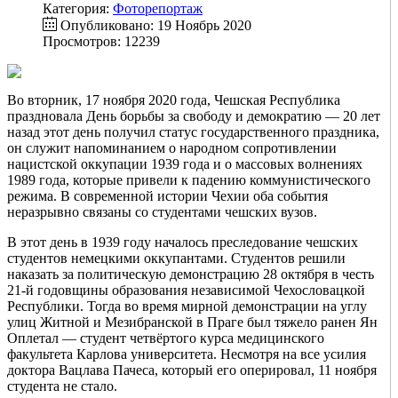
Категория:
Фоторепортаж
Опубликовано: 19 Ноябрь 2020
Просмотров: 12239
Во вторник, 17 ноября 2020 года, Чешская Республика
праздновала День борьбы за свободу и демократию — 20 лет
назад этот день получил статус государственного праздника,
он служит напоминанием о народном сопротивлении
нацистской оккупации 1939 года и о массовых волнениях
1989 года, которые привели к падению коммунистического
режима. В современной истории Чехии оба события
неразрывно связаны со студентами чешских вузов.
В этот день в 1939 году началось преследование чешских
студентов немецкими оккупантами. Студентов решили
наказать за политическую демонстрацию 28 октября в честь
21-й годовщины образования независимой Чехословацкой
Республики. Тогда во время мирной демонстрации на углу
улиц Житной и Мезибранской в Праге был тяжело ранен Ян
Оплетал — студент четвёртого курса медицинского
факультета Карлова университета. Несмотря на все усилия
доктора Вацлава Пачеса, который его оперировал, 11 ноября
студента не стало.