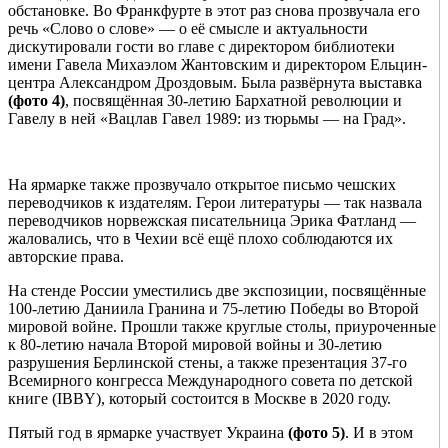
обстановке. Во Франкфурте в этот раз снова прозвучала его
речь «Слово о слове» — о её смысле и актуальности
дискутировали гости во главе с директором библиотеки
имени Гавела Михаэлом Жантовским и директором Ельцин-
центра Александром Дроздовым. Была развёрнута выставка
(фото 4
)
, посвящённая 30-летию Бархатной революции и
Гавелу в ней «Вацлав Гавел 1989: из тюрьмы — на Град».
На ярмарке также прозвучало открытое письмо чешских
переводчиков к издателям. Герои литературы — так назвала
переводчиков норвежская писательница Эрика Фатланд —
жаловались, что в Чехии всё ещё плохо соблюдаются их
авторские права.
На стенде России уместились две экспозиции, посвящённые
100-летию Даниила Гранина и 75-летию Победы во Второй
мировой войне. Прошли также круглые столы, приуроченные
к 80-летию начала Второй мировой войны и 30-летию
разрушения Берлинской стены, а также презентация 37-го
Всемирного конгресса Международного совета по детской
книге (IBBY), который состоится в Москве в 2020 году.
Пятый год в ярмарке участвует Украина
(фото 5
)
. И в этом