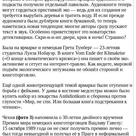
подкасты получили отдельный павильон. Аудиокниги теперь
могут гордиться приставкой эко — ведь для их создания не
требуется вырубать деревья и тратить воду. И если прежде
аудиокнига была дублёром книги бумажной, то теперь
наметилась новая тенденция: многие авторы сразу пускают
текст в звук. Особенно приветствуют это новаторство
детективщики. Скри-и-и-ип двери, крик в ночи! Страшно?
Была на ярмарке и немецкая Грета Тунберг — 23-летняя
студентка Луиза Нобауэр. В книге Vom Ende der Klimakrise
(«О конце климатического кризиса») она пишет о своём эко-
активизме и сетует на интернет-травлю. Как видите, мировой
подъём экологического энтузиазма не обошёл стороной и
книготорговлю.
Ещё одной животрепещущей темой ярмарки были отупение и
борьба с фейками. У дамы в костюме медсестры можно было
купить набор из лекарства Antiidiotikum и сборника против
глупости «Мир, не спи. Или большая книга подстрекания к
чтению».
Чехия
(фото 3)
напомнила о 30-летии двойного вручения
Премии мира немецких книготорговцев Вацлаву Гавелу:
15 октября 1989 года он не смог получить премию лично —
был тогда невыездной и получал её в Праге в неформальной