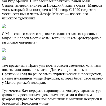
зал Рудолфинум. Снег засыпает пражский район Мала
Страна, впереди виднеется Пражский град, а слева - Манесов
мост, который был построен в 1914 году. С 1920 года этот
мост несет имя в честь Йозефа Манеса — известного
чешского художника.
С Манесового моста открывается один из самых красивых
видов на Карлов мост и холм Петришины (см. фотографию в
заголовке материала).
Тем временем в Праге уже почти совсем стемнело, хотя часы
показывали лишь пять часов. Далее я поднимаюсь на
Пражский Град по ранее самой туристической и посещаемой,
а ныне пустынной улице Нерудова, которая берет свое начало
у Малостранской площади.
Тут хочется Вам передать царившую атмосферу: архитектура
домов с их роскошными домовыми гермами и богатым
декором придавала оттенок романтики и мистики вечерней и
безлюдной Нерудовой улице.