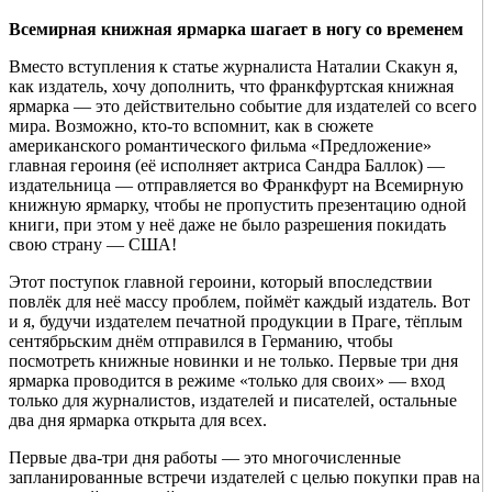
Всемирная книжная ярмарка шагает в ногу со временем
Вместо вступления к статье журналиста Наталии Скакун я,
как издатель, хочу дополнить, что франкфуртская книжная
ярмарка — это действительно событие для издателей со всего
мира. Возможно, кто-то вспомнит, как в сюжете
американского романтического фильма «Предложение»
главная героиня (её исполняет актриса Сандра Баллок) —
издательница — отправляется во Франкфурт на Всемирную
книжную ярмарку, чтобы не пропустить презентацию одной
книги, при этом у неё даже не было разрешения покидать
свою страну — США!
Этот поступок главной героини, который впоследствии
повлёк для неё массу проблем, поймёт каждый издатель. Вот
и я, будучи издателем печатной продукции в Праге, тёплым
сентябрьским днём отправился в Германию, чтобы
посмотреть книжные новинки и не только. Первые три дня
ярмарка проводится в режиме «только для своих» — вход
только для журналистов, издателей и писателей, остальные
два дня ярмарка открыта для всех.
Первые два-три дня работы — это многочисленные
запланированные встречи издателей с целью покупки прав на