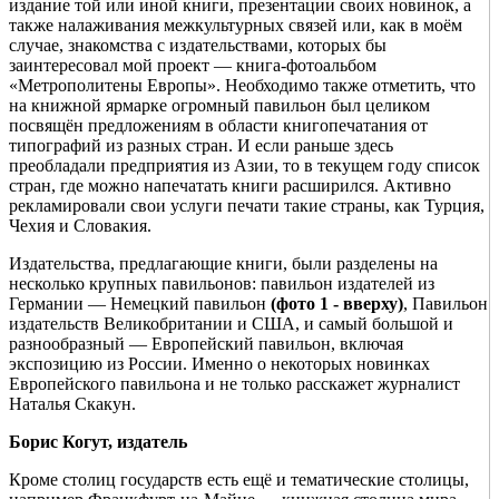
издание той или иной книги, презентации своих новинок, а
также налаживания межкультурных связей или, как в моём
случае, знакомства с издательствами, которых бы
заинтересовал мой проект — книга-фотоальбом
«Метрополитены Европы». Необходимо также отметить, что
на книжной ярмарке огромный павильон был целиком
посвящён предложениям в области книгопечатания от
типографий из разных стран. И если раньше здесь
преобладали предприятия из Азии, то в текущем году список
стран, где можно напечатать книги расширился. Активно
рекламировали свои услуги печати такие страны, как Турция,
Чехия и Словакия.
Издательства, предлагающие книги, были разделены на
несколько крупных павильонов: павильон издателей из
Германии — Немецкий павильон
(фото
1 - вверху
)
, Павильон
издательств Великобритании и США, и самый большой и
разнообразный — Европейский павильон, включая
экспозицию из России. Именно о некоторых новинках
Европейского павильона и не только расскажет журналист
Наталья Скакун.
Борис Когут, издатель
Кроме столиц государств есть ещё и тематические столицы,