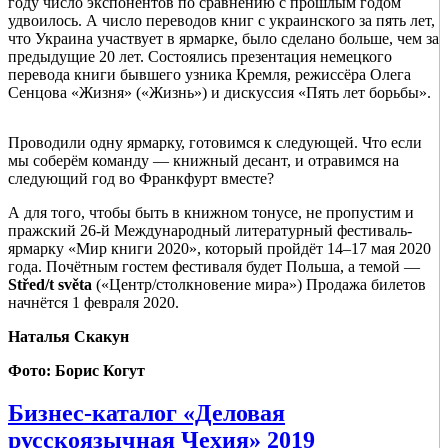
году число экспонентов по сравнению с прошлым годом
удвоилось. А число переводов книг с украинского за пять лет,
что Украина участвует в ярмарке, было сделано больше, чем за
предыдущие 20 лет. Состоялись презентация немецкого
перевода книги бывшего узника Кремля, режиссёра Олега
Сенцова «Жизня» («Жизнь») и дискуссия «Пять лет борьбы».
Проводили одну ярмарку, готовимся к следующей. Что если
мы соберём команду — книжный десант, и отравимся на
следующий год во Франкфурт вместе?
А для того, чтобы быть в книжном тонусе, не пропустим и
пражский 26-й Международный литературный фестиваль-
ярмарку «Мир книги 2020», который пройдёт 14–17 мая 2020
года. Почётным гостем фестиваля будет Польша, а темой —
Střed/t světa
(«Центр/столкновение мира») Продажа билетов
начнётся 1 февраля 2020.
Наталья Скакун
Фото: Борис Когут
Бизнес-каталог «Деловая
русскоязычная Чехия» 2019