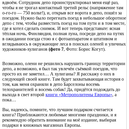
вдвоём. Сотрудник депо проинструктировал меня ещё раз,
чтобы я не трогал контактный третий рельс (напряжение там
о-го-го — 750 вольт!), и, открыв все ворота в депо, пошёл за
поездом. Нужно было перегнать поезд в небольшое оборотное
депо с тем, чтобы разместить поезд на том пути и в том месте,
где я хотел сделать снимок. И вот теперь представьте: ясная
тёплая ночь, Финляндия, полная луна, посреди депо на путях
в ожидании поезда стою я с фотоаппаратом и штативом и
вглядываюсь в окружающие леса в поисках оленей и уличных
художников-хулиганов
(фото 7
, Фото: Борис Когут).
Возможно, олени не решились нарушить границу территории
депо, а возможно, я был так увлечён съёмкой поездов, что
просто их не заметил… А хулиганы? Я расскажу о них в
следующей своей книге. Там будет захватывающая история о
том, как меня охраняли в депо Барселоны восемь
телохранителей и восемь собак! Да, придётся подождать до
выхода в свет второй
книги «Метрополитены Европы»
, а
пока…
Вы, надеюсь, помните, что лучшим подарком считается
книга? Приближаются любимые многими праздники, и я
рекомендую обратить внимание на моё издание, выбирая
подарки в книжных магазинах Европы.