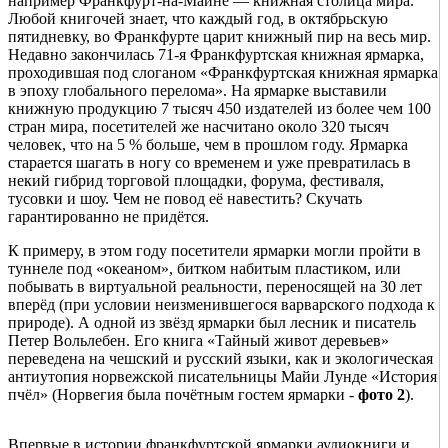
например Франкфурт-на-Майне — книжная столица мира.
Любой книгочей знает, что каждый год, в октябрьскую
пятидневку, во Франкфурте царит книжный пир на весь мир.
Недавно закончилась 71-я Франкфуртская книжная ярмарка,
проходившая под слоганом «Франкфуртская книжная ярмарка
в эпоху глобального перелома». На ярмарке выставили
книжную продукцию 7 тысяч 450 издателей из более чем 100
стран мира, посетителей же насчитано около 320 тысяч
человек, что на 5 % больше, чем в прошлом году. Ярмарка
старается шагать в ногу со временем и уже превратилась в
некий гибрид торговой площадки, форума, фестиваля,
тусовки и шоу. Чем не повод её навестить? Скучать
гарантированно не придётся.
К примеру, в этом году посетители ярмарки могли пройти в
туннеле под «океаном», битком набитым пластиком, или
побывать в виртуальной реальности, переносящей на 30 лет
вперёд (при условии неизменившегося варварского подхода к
природе). А одной из звёзд ярмарки был лесник и писатель
Петер Вольлебен. Его книга «Тайный живот деревьев»
переведена на чешский и русский языки, как и экологическая
антиутопия норвежской писательницы Майи Лунде «История
пчёл» (Норвегия была почётным гостем ярмарки -
фото 2
).
Впервые в истории франкфуртской ярмарки аудиокниги и