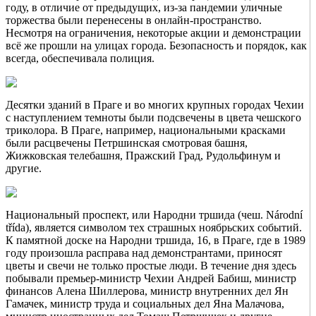
году, в отличие от предыдущих, из-за пандемии уличные
торжества были перенесены в онлайн-пространство.
Несмотря на ограничения, некоторые акции и демонстрации
всё же прошли на улицах города. Безопасность и порядок, как
всегда, обеспечивала полиция.
Десятки зданий в Праге и во многих крупных городах Чехии
с наступлением темноты были подсвечены в цвета чешского
триколора. В Праге, например, национальными красками
были расцвечены Петршинская смотровая башня,
Жижковская телебашня, Пражский Град, Рудольфинум и
другие.
Национальный проспект, или Народни тршида (чеш. Národní
třída), является символом тех страшных ноябрьских событий.
К памятной доске на Народни тршида, 16, в Праге, где в 1989
году произошла расправа над демонстрантами, приносят
цветы и свечи не только простые люди. В течение дня здесь
побывали премьер-министр Чехии Андрей Бабиш, министр
финансов Алена Шиллерова, министр внутренних дел Ян
Гамачек, министр труда и социальных дел Яна Малачова,