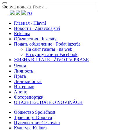
Форма поиска
rss
Главная · Hlavní
Новости · Zpravodajství
Reklama
Объявления · Inzeráty
Подать объявление · Podat inzerát
На сайт газеты · na web
В группу газеты Facebook
ЖИЗНЬ В ПРАГЕ · ŽIVOT V PRAZE
Чехия
Личность
Прага
Личный опыт
Интервью
Анонс
Фоторепортаж
О ГАЗЕТЕ/ÚDAJE O NOVINÁCH
Общество Společnost
Транспорт Doprava
Путешествия Cestování
Культура Kultura