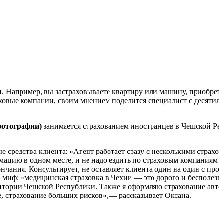
. Например, вы застраховываете квартиру или машину, приобре
ховые компании, своим мнением поделится специалист с десяти
фотографии)
занимается страхованием иностранцев в Чешской Ре
ые средства клиента: «Агент работает сразу с несколькими стра
цию в одном месте, и не надо ездить по страховым компаниям П
кончания. Консультирует, не оставляет клиента один на один с п
 миф: «медицинская страховка в Чехии — это дорого и бесполе
ритории Чешской Республики. Также я оформляю страхование ав
е, страхование больших рисков», — рассказывает Оксана.