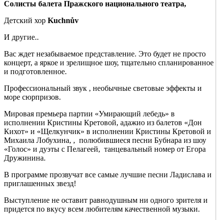
Солисты балета Пражского национального театра,
Детский хор
Kuchnův
И другие..
Вас ждет незабываемое представление. Это будет не просто
концерт, а яркое и зрелищное шоу, тщательно спланированное
и подготовленное.
Профессиональный звук , необычные световые эффекты и
море сюрпризов.
Мировая премьера партии «Умирающий лебедь» в
исполнении Кристины Кретовой, адажио из балетов «Дон
Кихот» и «Щелкунчик» в исполнении Кристины Кретовой и
Михаила Лобухина, , полюбившиеся песни Бубнара из шоу
«Голос» и дуэты с Пелагеей, танцевальный номер от Егора
Дружинина.
В программе прозвучат все самые лучшие песни Ладислава и
приглашенных звезд!
Выступление не оставит равнодушным ни одного зрителя и
придется по вкусу всем любителям качественной музыки.