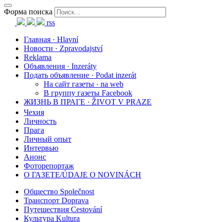
Форма поиска
rss
Главная · Hlavní
Новости · Zpravodajství
Reklama
Объявления · Inzeráty
Подать объявление · Podat inzerát
На сайт газеты · na web
В группу газеты Facebook
ЖИЗНЬ В ПРАГЕ · ŽIVOT V PRAZE
Чехия
Личность
Прага
Личный опыт
Интервью
Анонс
Фоторепортаж
О ГАЗЕТЕ/ÚDAJE O NOVINÁCH
Общество Společnost
Транспорт Doprava
Путешествия Cestování
Культура Kultura