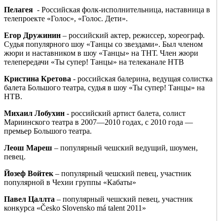
Пелагея
- Российская фолк-исполнительница, наставница в
телепроекте «Голос», «Голос. Дети».
Егор Дружинин
– российский актер, режиссер, хореограф.
Судья популярного шоу «Танцы со звездами». Был членом
жюри и наставником в шоу «Танцы» на ТНТ. Член жюри
телепередачи «Ты супер! Танцы» на телеканале НТВ
Кристина Кретова
- российская балерина, ведущая солистка
балета Большого театра, судья в шоу «Ты супер! Танцы» на
НТВ.
Михаил Лобухин
- российский артист балета, солист
Мариинского театра в 2007—2010 годах, с 2010 года —
премьер Большого театра.
Леош Мареш
– популярный чешский ведущий, шоумен,
певец.
Йозеф Войтек
– популярный чешский певец, участник
популярной в Чехии группы «Кабаты»
Павел Цаллта
– популярный чешский певец, участник
конкурса «Česko Slovensko má talent 2011»