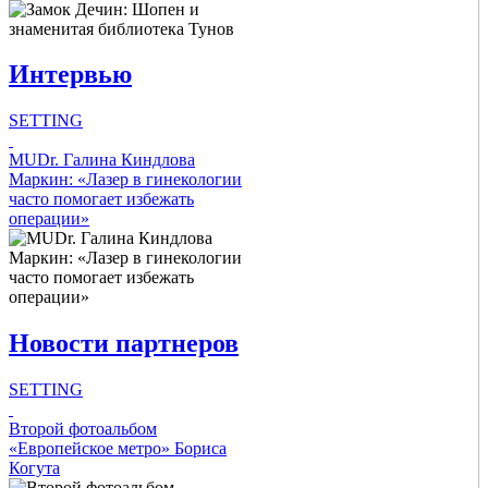
Link Items
Интервью
Show Image
Show
Hide
SETTING
Intro Items
MUDr. Галина Киндлова
Маркин: «Лазер в гинекологии
часто помогает избежать
Link Items
операции»
Show Image
Show
Hide
Новости партнеров
SETTING
Intro Items
Второй фотоальбом
«Европейское метро» Бориса
Когута
Link Items