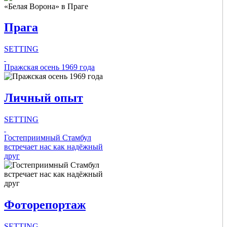
Концерты
Театры
Прага
Фестивали
Выставки
Музеи
SETTING
Спорт
Intro Items
Пражская осень 1969 года
Intro Items
Link Items
Link Items
Личный опыт
Show Image
SETTING
Show Image
Show
Show
Hide
Intro Items
Гостеприимный Стамбул
Hide
встречает нас как надёжный
друг
Link Items
Show Image
Show
Фоторепортаж
Hide
SETTING