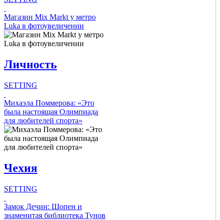
Intro Items
Магазин Mix Markt у метро
Luka в фотоувеличении
Link Items
Личность
Show Image
Show
Hide
SETTING
Intro Items
Михаэла Поммерова: «Это
была настоящая Олимпиада
для любителей спорта»
Link Items
Show Image
Show
Чехия
Hide
SETTING
Intro Items
Замок Дечин: Шопен и
знаменитая библиотека Тунов