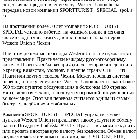
лицензия на предоставление услуг Western Union была
передана новой компании SPORTTURIST - SPECIAL, spol. s
r.o.
На протяжении более 30 лет компания SPORTTURIST -
SPECIAL успешно работает на чешском рынке и сегодня
является одним из самых давних и опытных партнёров
Western Union в Чехии.
При этом денежные переводы Western Union не нуждаются в
представлении. Практически каждому русскоговорящему
жителю Праги хотя бы раз приходилось отправлять деньги в
Украину, Казахстан, Молдову и другие страны СНГ — из
Праги или других городов Чехии. Международная система
перевода и получения денег Western Union насчитывает более
500 тысяч пунктов обслуживания в более чем 190 странах
мира, включая Чехию, и пользуется огромной популярностью
во всём мире. Этот вид перевода считается одним из самых
быстрых, надёжных и стабильных.
Компания SPORTTURIST – SPECIAL управляет сетью
пунктов Western Union и предлагает также услуги по обмену
валют. По адресу Jindřišská 897/13, Прага 1, вы можете купить
или продать иностранную валюту без комиссии. Обмен валют
осуществляется с такими валютами, как USD, GBP, EUR,