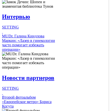
Link Items
Интервью
Show Image
Show
Hide
SETTING
Intro Items
MUDr. Галина Киндлова
Маркин: «Лазер в гинекологии
часто помогает избежать
Link Items
операции»
Show Image
Show
Hide
Новости партнеров
SETTING
Intro Items
Второй фотоальбом
«Европейское метро» Бориса
Когута
Link Items