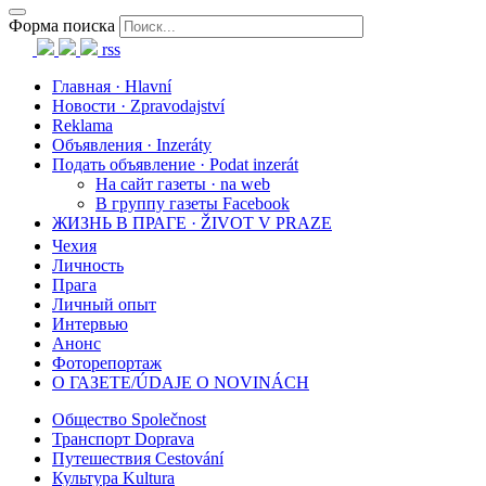
Форма поиска
rss
Главная · Hlavní
Новости · Zpravodajství
Reklama
Объявления · Inzeráty
Подать объявление · Podat inzerát
На сайт газеты · na web
В группу газеты Facebook
ЖИЗНЬ В ПРАГЕ · ŽIVOT V PRAZE
Чехия
Личность
Прага
Личный опыт
Интервью
Анонс
Фоторепортаж
О ГАЗЕТЕ/ÚDAJE O NOVINÁCH
Общество Společnost
Транспорт Doprava
Путешествия Cestování
Культура Kultura