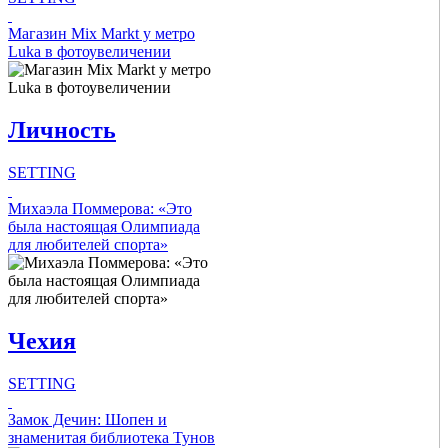
Intro Items
Магазин Mix Markt у метро
Luka в фотоувеличении
Link Items
Личность
Show Image
Show
Hide
SETTING
Intro Items
Михаэла Поммерова: «Это
была настоящая Олимпиада
для любителей спорта»
Link Items
Show Image
Show
Чехия
Hide
SETTING
Intro Items
Замок Дечин: Шопен и
знаменитая библиотека Тунов