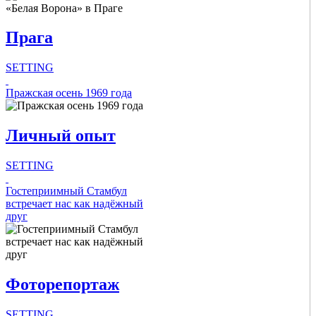
Концерты
Театры
Прага
Фестивали
Выставки
Музеи
SETTING
Спорт
Intro Items
Пражская осень 1969 года
Intro Items
Link Items
Link Items
Личный опыт
Show Image
SETTING
Show Image
Show
Show
Hide
Intro Items
Гостеприимный Стамбул
Hide
встречает нас как надёжный
друг
Link Items
Show Image
Show
Фоторепортаж
Hide
SETTING