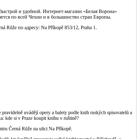
 быстрой и удобной. Интернет-магазин «Белая Ворона»
яется по всей Чехии и в большинство стран Европы.
Růže по адресу: Na Příkopě 853/12, Praha 1.
e pravidelně uvádějí opery a balety podle knih ruských spisovatelů a
: kde si v Praze koupit knihu v ruštině?
entru Černá Růže na ulici Na Příkopě.