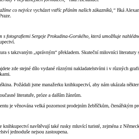
nažíme co nejvíce vycházet vstříc přáním našich zákazníků,“
říká Alexan
Praze.
um s fotografiemi Sergeje Prokudina-Gorského, která umožňuje nahlédn
upectví.
atura s takzvaným „správným“ překladem. Skuteční milovníci literatury s
dete zde stejné dílo vydané různými nakladatelstvími i v různých graf
nkami.
Puškina. Požádali jsme manažerku knihkupectví, aby nám ukázala některé
oučasné literatuře, próze a dalším žánrům.
timentu je věnována velká pozornost prodejním žebříčkům, čtenářským 
knihkupectví navštěvují také rusky mluvící turisté, zejména z Německa.
ství jednoduše nejsou zastoupena.