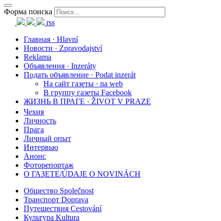
Форма поиска
rss
Главная · Hlavní
Новости · Zpravodajství
Reklama
Объявления · Inzeráty
Подать объявление · Podat inzerát
На сайт газеты · na web
В группу газеты Facebook
ЖИЗНЬ В ПРАГЕ · ŽIVOT V PRAZE
Чехия
Личность
Прага
Личный опыт
Интервью
Анонс
Фоторепортаж
О ГАЗЕТЕ/ÚDAJE O NOVINÁCH
Общество Společnost
Транспорт Doprava
Путешествия Cestování
Культура Kultura