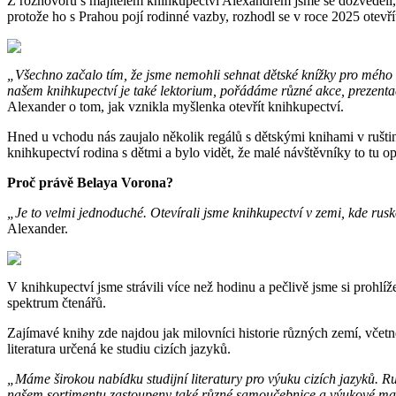
Z rozhovoru s majitelem knihkupectví Alexandrem jsme se dozvěděli, 
protože ho s Prahou pojí rodinné vazby, rozhodl se v roce 2025 otevří
„Všechno začalo tím, že jsme nemohli sehnat dětské knížky pro mého sy
našem knihkupectví je také lektorium, pořádáme různé akce, prezentace 
Alexander o tom, jak vznikla myšlenka otevřít knihkupectví.
Hned u vchodu nás zaujalo několik regálů s dětskými knihami v ruštin
knihkupectví rodina s dětmi a bylo vidět, že malé návštěvníky to tu o
Proč právě Belaya Vorona?
„Je to velmi jednoduché. Otevírali jsme knihkupectví v zemi, kde rusk
Alexander.
V knihkupectví jsme strávili více než hodinu a pečlivě jsme si prohlíž
spektrum čtenářů.
Zajímavé knihy zde najdou jak milovníci historie různých zemí, včetn
literatura určená ke studiu cizích jazyků.
„Máme širokou nabídku studijní literatury pro výuku cizích jazyků. Rus
našem sortimentu zastoupeny také různé samoučebnice a výukové mate