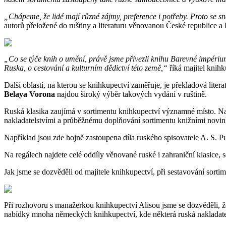
„Chápeme, že lidé mají různé zájmy, preference i potřeby. Proto se s
autorů přeložené do ruštiny a literaturu věnovanou České republice a 
„Co se týče knih o umění, právě jsme přivezli knihu Barevné impéri
Ruska, o cestování a kulturním dědictví této země,“
říká majitel knihk
Další oblastí, na kterou se knihkupectví zaměřuje, je překladová liter
Belaya Vorona
najdou široký výběr takových vydání v ruštině.
Ruská klasika zaujímá v sortimentu knihkupectví významné místo. Naj
nakladatelstvími a průběžnému doplňování sortimentu knižními novi
Například jsou zde hojně zastoupena díla ruského spisovatele A. S. 
Na regálech najdete celé oddíly věnované ruské i zahraniční klasice, s
Jak jsme se dozvěděli od majitele knihkupectví, při sestavování sor
Při rozhovoru s manažerkou knihkupectví Alisou jsme se dozvěděli, že 
nabídky mnoha německých knihkupectví, kde některá ruská nakladatel