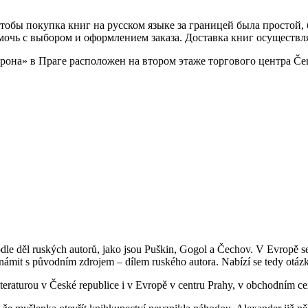
чтобы покупка книг на русском языке за границей была простой,
омочь с выбором и оформлением заказа. Доставка книг осуществл
а» в Праге расположен на втором этаже торгового центра Černá 
podle děl ruských autorů, jako jsou Puškin, Gogol a Čechov. V Evropě s
námit s původním zdrojem – dílem ruského autora. Nabízí se tedy otázka
iteraturou v České republice i v Evropě v centru Prahy, v obchodním c