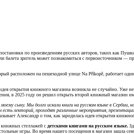
постановки по произведениям русских авторов, таких как Пушки
ли балета зритель может познакомиться с первоисточником — пр
оторый расположен на пешеходной улице Na Příkopě, работает о
 идея открытия книжного магазина возникла не случайно. Уже н
ения, в 2025 году он решил открыть второй книжный магазин им
моему сыну. Мы долго искали книги на русском языке в Сербии, 
м есть лекторий, проходят различные мероприятия, презентаци
зывает Александр о том, как зародилась идея открытия книжног
о книжных стеллажей с
детскими книгами на русском языке.
Зд
стольные игры. Во время нашего посещения в магазин зашла семь