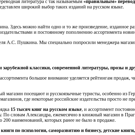
переводная литература с так называемым
«правильным» перевод
редставлен широкий выбор таких изданий на русском языке.
зина. Здесь можно найти одно и то же произведение, изданное р
0 издательствами и постоянному пополнению ассортимента нови
еля А.С. Пушкина. Мы специально попросили менеджера магазин
и зарубежной классики, современной литературы, прозы и др
и ассортимента большое внимание уделяется рейтингам продаж,
й магазин посещают и русскоязычные туристы, особенно из Герма
агазинов, где некоторые российские издательства просто не пр
рядка
15 тысяч книг на русском языке
, и ассортимент постоя
у. По словам Александра, ежемесячно в книжный магазин в Праге
о 200 наименований, которых ранее не было в продаже.
ы
книги по психологии, саморазвитию и бизнесу, детские книг