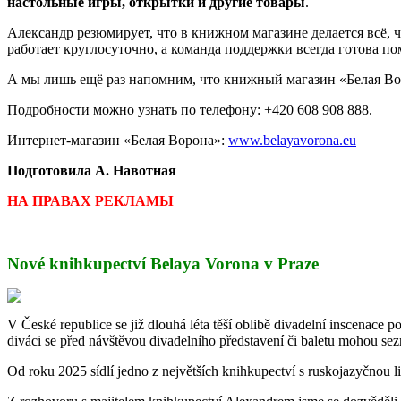
настольные игры, открытки и другие товары
.
Александр резюмирует, что в книжном магазине делается всё, 
работает круглосуточно, а команда поддержки всегда готова п
А мы лишь ещё раз напомним, что книжный магазин «Белая Ворон
Подробности можно узнать по телефону: +420 608 908 888.
Интернет-магазин «Белая Ворона»:
www.belayavorona.eu
Подготовила А. Навотная
НА ПРАВАХ РЕКЛАМЫ
Nové knihkupectví Belaya Vorona v Praze
V České republice se již dlouhá léta těší oblibě divadelní inscenace 
diváci se před návštěvou divadelního představení či baletu mohou sez
Od roku 2025 sídlí jedno z největších knihkupectví s ruskojazyčnou l