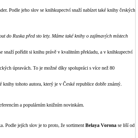
der. Podle jeho slov se knihkupectví snaží nabízet také knihy českých
out do Ruska před sto lety. Máme také knihy o zajímavých místech
e snaží pořídit si knihu právě v kvalitním překladu, a v knihkupectví
ických úpravách. To je možné díky spolupráci s více než 80
 knihy tohoto autora, který je v České republice dobře známý.
preferencím a populárním knižním novinkám.
 Podle jejích slov je to proto, že sortiment
Belaya Vorona
se liší od