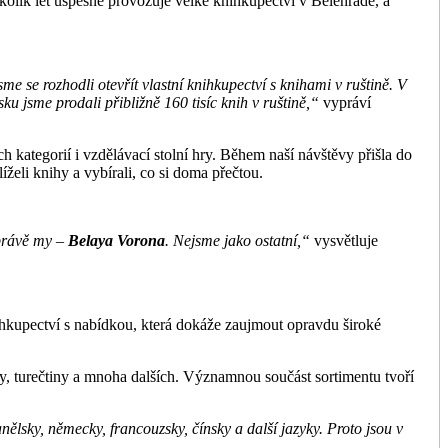
olik let úspěšně provozuje velké knihkupectví v Bělehradě, a
e se rozhodli otevřít vlastní knihkupectví s knihami v ruštině. V
ku jsme prodali přibližně 160 tisíc knih v ruštině,“
vypráví
 kategorií i vzdělávací stolní hry. Během naší návštěvy přišla do
želi knihy a vybírali, co si doma přečtou.
 právě my –
Belaya Vorona
. Nejsme jako ostatní,“
vysvětluje
ihkupectví s nabídkou, která dokáže zaujmout opravdu široké
ny, turečtiny a mnoha dalších. Významnou součást sortimentu tvoří
nělsky, německy, francouzsky, čínsky a další jazyky. Proto jsou v