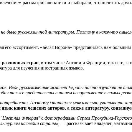
увлечением рассматривали книги и выбирали, что почитать дома.
 не было русскоязычной литературы. Поэтому в каком-то смысле 
ая его ассортимент. «Белая Ворона» представилась нам больши
и различных стран
, в том числе Англии и Франции, так и те, кт
ратура для изучения иностранных языков.
ков. Ведь русскоязычные жители Европы часто изучают не тольк
особия также представлены в нашем ассортименте в самых разн
и потребности. Поэтому стараемся максимально учитывать зап
 язык книги чешских авторов, а также литературу, связанную
гу "Цветная империя" с фотографиями Сергея Прокудина-Горског
ультурном наследии страны»,
— рассказывает владелец магазина