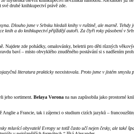
že myšlenka otevřít knihkupectví nevznikla náhodou. Alexander již něk
t své druhé knihkupectví právě zde.
na. Dlouho jsme v Srbsku hledali knihy v ruštině, ale marně. Tehdy jsm
knih a do knihkupectví přijíždějí autoři. Za čtyři roky působení v Srbs
ě. Najdete zde pohádky, omalovánky, beletrii pro děti různých věkových
pravdu baví – místo obvyklého znuděného postávání si s nadšením prohlí
ojazyčná literatura prakticky neexistovala. Proto jsme v jistém smyslu
eli jeho sortiment.
Belaya Vorona
na nas zapůsobila jako prostorné kn
ě Anglie a Francie, tak i zájemci o studium cizích jazyků – francouzšti
ky mluvící obyvatelé Evropy se totiž často učí nejen česky, ale také špa
riály v nejrůznějších formátech,“
říká Alexander.