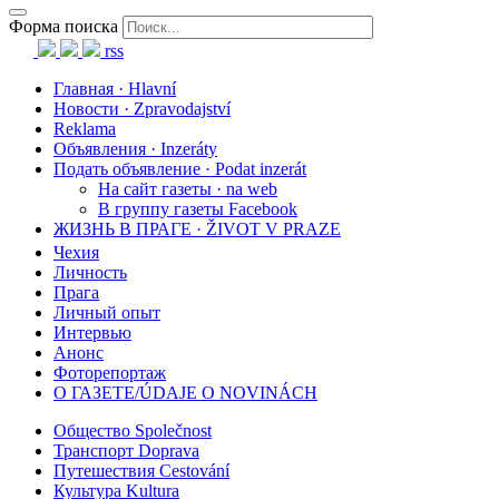
Форма поиска
rss
Главная · Hlavní
Новости · Zpravodajství
Reklama
Объявления · Inzeráty
Подать объявление · Podat inzerát
На сайт газеты · na web
В группу газеты Facebook
ЖИЗНЬ В ПРАГЕ · ŽIVOT V PRAZE
Чехия
Личность
Прага
Личный опыт
Интервью
Анонс
Фоторепортаж
О ГАЗЕТЕ/ÚDAJE O NOVINÁCH
Общество Společnost
Транспорт Doprava
Путешествия Cestování
Культура Kultura