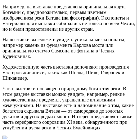
Например, на выставке представлена оригинальная карта
Богемии с, предположительно, первым цветным
изображением реки Влтава
(на фотографии)
. Экспонаты и
материалы для выставки собирались не только по всей Чехии,
но и были предоставлены из других стран.
На выставке вы сможете увидеть уникальные экспонаты,
например камень из фундамента Карлова моста или
оригинальную статую Самсона из фонтана в Ческих
Будейовицах.
Художественную часть выставки дополняют произведения
мастеров живописи, таких как Шпала, Шиле, Гавранек и
Шиканедер.
Часть выставки посвящена природному богатству реки. В
этом разделе выставки можно увидеть, например, редкие
художественные предметы, украшенные влтавскими
жемчужинами. На выставке есть и напоминание о том, какие
богатства скрывала Влтава — от самородков до золотых
дукатов и других редких монет. Интерес представляет также
часть серебряного сокровища XI века, обнаруженного при
углублении русла реки в Ческих Будейовицах.