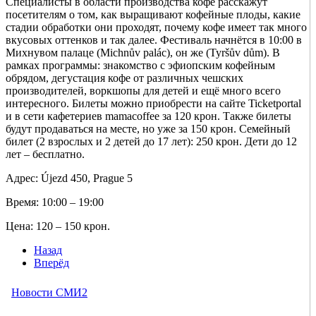
Специалисты в области производства кофе расскажут
посетителям о том, как выращивают кофейные плоды, какие
стадии обработки они проходят, почему кофе имеет так много
вкусовых оттенков и так далее. Фестиваль начнётся в 10:00 в
Михнувом палаце (Michnův palác), он же (Tyršův dům). В
рамках программы: знакомство с эфиопским кофейным
обрядом, дегустация кофе от различных чешских
производителей, воркшопы для детей и ещё много всего
интересного. Билеты можно приобрести на сайте Ticketportal
и в сети кафетериев mamacoffee за 120 крон. Также билеты
будут продаваться на месте, но уже за 150 крон. Семейный
билет (2 взрослых и 2 детей до 17 лет): 250 крон. Дети до 12
лет – бесплатно.
Адрес: Újezd 450, Prague 5
Время: 10:00 – 19:00
Цена: 120 – 150 крон.
Назад
Вперёд