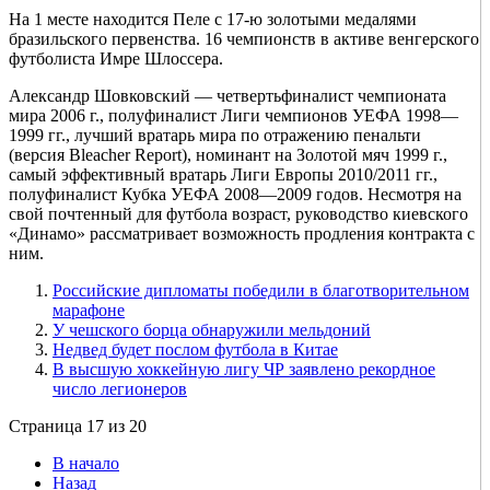
На 1 месте находится Пеле с 17-ю золотыми медалями
бразильского первенства. 16 чемпионств в активе венгерского
футболиста Имре Шлоссера.
Александр Шовковский — четвертьфиналист чемпионата
мира 2006 г., полуфиналист Лиги чемпионов УЕФА 1998—
1999 гг., лучший вратарь мира по отражению пенальти
(версия Bleacher Report), номинант на Золотой мяч 1999 г.,
самый эффективный вратарь Лиги Европы 2010/2011 гг.,
полуфиналист Кубка УЕФА 2008—2009 годов. Несмотря на
свой почтенный для футбола возраст, руководство киевского
«Динамо» рассматривает возможность продления контракта с
ним.
Российские дипломаты победили в благотворительном
марафоне
У чешского борца обнаружили мельдоний
Недвед будет послом футбола в Китае
В высшую хоккейную лигу ЧР заявлено рекордное
число легионеров
Страница 17 из 20
В начало
Назад