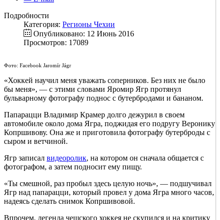
Подробности
Категория:
Регионы Чехии
Опубликовано: 12 Июнь 2016
Просмотров: 17089
Фото: Facebook Jaromír Jágr
«Хоккей научил меня уважать соперников. Без них не было
бы меня», — с этими словами Яромир Ягр протянул
бульварному фотографу поднос с бутербродами и бананом.
Папарацци Владимир Крамер долго дежурил в своем
автомобиле около дома Ягра, поджидая его подругу Веронику
Копршивову. Она же и приготовила фотографу бутерброды с
сыром и ветчиной.
Ягр записал
видеоролик
, на котором он сначала общается с
фотографом, а затем подносит ему пищу.
«Ты смешной, раз пробыл здесь целую ночь», — подшучивал
Ягр над папарацци, который провел у дома Ягра много часов,
надеясь сделать снимок Копршивовой.
Впрочем, легенда чешского хоккея не скупился и на критику