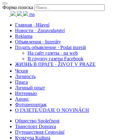
Форма поиска
rss
Главная · Hlavní
Новости · Zpravodajství
Reklama
Объявления · Inzeráty
Подать объявление · Podat inzerát
На сайт газеты · na web
В группу газеты Facebook
ЖИЗНЬ В ПРАГЕ · ŽIVOT V PRAZE
Чехия
Личность
Прага
Личный опыт
Интервью
Анонс
Фоторепортаж
О ГАЗЕТЕ/ÚDAJE O NOVINÁCH
Общество Společnost
Транспорт Doprava
Путешествия Cestování
Культура Kultura