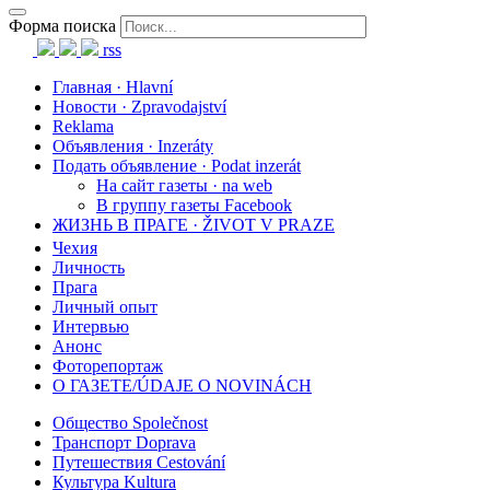
Форма поиска
rss
Главная · Hlavní
Новости · Zpravodajství
Reklama
Объявления · Inzeráty
Подать объявление · Podat inzerát
На сайт газеты · na web
В группу газеты Facebook
ЖИЗНЬ В ПРАГЕ · ŽIVOT V PRAZE
Чехия
Личность
Прага
Личный опыт
Интервью
Анонс
Фоторепортаж
О ГАЗЕТЕ/ÚDAJE O NOVINÁCH
Общество Společnost
Транспорт Doprava
Путешествия Cestování
Культура Kultura