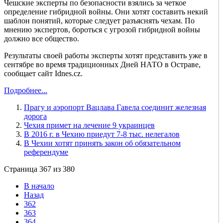
Чешские эксперты по безопасности взялись за четкое
определение гибридной войны. Они хотят составить некий
шаблон понятий, которые следует разъяснять чехам. По
мнению экспертов, бороться с угрозой гибридной войны
должно все общество.
Результаты своей работы эксперты хотят представить уже в
сентябре во время традиционных Дней НАТО в Остраве,
сообщает сайт Idnes.cz.
Подробнее...
Прагу и аэропорт Вацлава Гавела соединит железная
дорога
Чехия примет на лечение 9 украинцев
В 2016 г. в Чехию приедут 7-8 тыс. нелегалов
В Чехии хотят принять закон об обязательном
референдуме
Страница 367 из 380
В начало
Назад
362
363
364