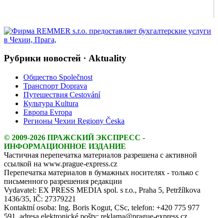
Рубрики новостей · Aktuality
Общество Společnost
Транспорт Doprava
Путешествия Cestování
Культура Kultura
Европа Evropa
Регионы Чехии Regiony Česka
© 2009-2026 ПРАЖСКИЙ ЭКСПРЕСС -
ИНФОРМАЦИОННОЕ ИЗДАНИЕ
Частичная перепечатка материалов разрешена с активной
ссылкой на www.prague-express.cz
Перепечатка материалов в бумажных носителях - только с
письменного разрешения редакции
Vydavatel: EX PRESS MEDIA spol. s r.o., Praha 5, Petržílkova
1436/35, IČ: 27379221
Kontaktní osoba: Ing. Boris Kogut, CSc, telefon: +420 775 977
591, adresa elektronické pošty: reklama@prague-express.cz