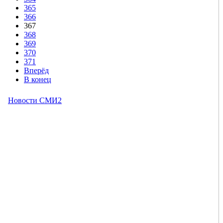
365
366
367
368
369
370
371
Вперёд
В конец