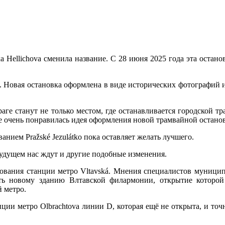
Hellichova сменила название. С 28 июня 2025 года эта останов
. Новая остановка оформлена в виде исторических фотографий
ге станут не только местом, где останавливается городской тра
не очень понравилась идея оформления новой трамвайной остано
ием Pražské Jezulátko пока оставляет желать лучшего.
будущем нас ждут и другие подобные изменения.
ования станции метро Vltavská. Мнения специалистов муницип
вать новому зданию Влтавской филармонии, открытие которо
 метро.
и метро Olbrachtova линии D, которая ещё не открыта, и точна