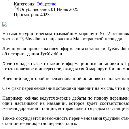
Категория:
Общество
Опубликовано: 01 Июль 2025
Просмотров: 4023
На самом туристическом трамвайном маршруте № 22 остановка 
театра и Tyršův dům в направлении Малостранской площади.
Лично меня привлекла идея оформления остановки Tyršův dům
об истории здания Tyršův dům.
Хочется надеяться, что такие информационные остановки в Пра
что-то полезное и интересное, ожидая свой маршрут. Лично м
Внешний вид второй переименованной остановки с новым назван
Сам факт переименования остановки наводит на мысль, что в 
Например, сейчас ведутся жаркие дебаты по поводу переимен
одни настаивают на названии, которое будет соответство
железнодорожной станции, которая появится рядом со станцией
Также обсуждается возможность переименования будущей станци
станции неоднократно переносились.