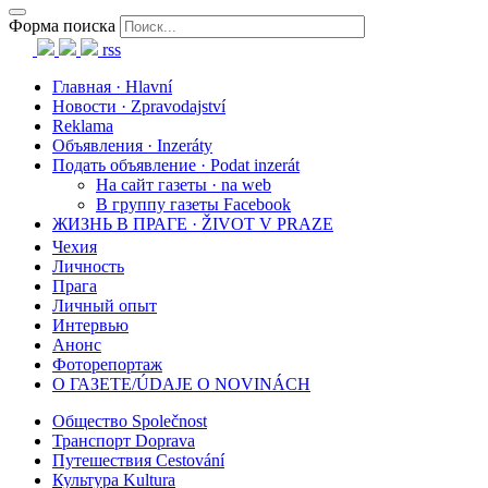
Форма поиска
rss
Главная · Hlavní
Новости · Zpravodajství
Reklama
Объявления · Inzeráty
Подать объявление · Podat inzerát
На сайт газеты · na web
В группу газеты Facebook
ЖИЗНЬ В ПРАГЕ · ŽIVOT V PRAZE
Чехия
Личность
Прага
Личный опыт
Интервью
Анонс
Фоторепортаж
О ГАЗЕТЕ/ÚDAJE O NOVINÁCH
Общество Společnost
Транспорт Doprava
Путешествия Cestování
Культура Kultura