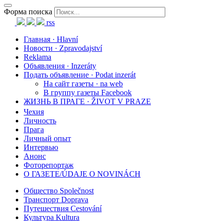
Форма поиска
rss
Главная · Hlavní
Новости · Zpravodajství
Reklama
Объявления · Inzeráty
Подать объявление · Podat inzerát
На сайт газеты · na web
В группу газеты Facebook
ЖИЗНЬ В ПРАГЕ · ŽIVOT V PRAZE
Чехия
Личность
Прага
Личный опыт
Интервью
Анонс
Фоторепортаж
О ГАЗЕТЕ/ÚDAJE O NOVINÁCH
Общество Společnost
Транспорт Doprava
Путешествия Cestování
Культура Kultura