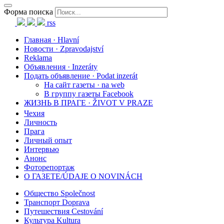
Форма поиска
rss
Главная · Hlavní
Новости · Zpravodajství
Reklama
Объявления · Inzeráty
Подать объявление · Podat inzerát
На сайт газеты · na web
В группу газеты Facebook
ЖИЗНЬ В ПРАГЕ · ŽIVOT V PRAZE
Чехия
Личность
Прага
Личный опыт
Интервью
Анонс
Фоторепортаж
О ГАЗЕТЕ/ÚDAJE O NOVINÁCH
Общество Společnost
Транспорт Doprava
Путешествия Cestování
Культура Kultura