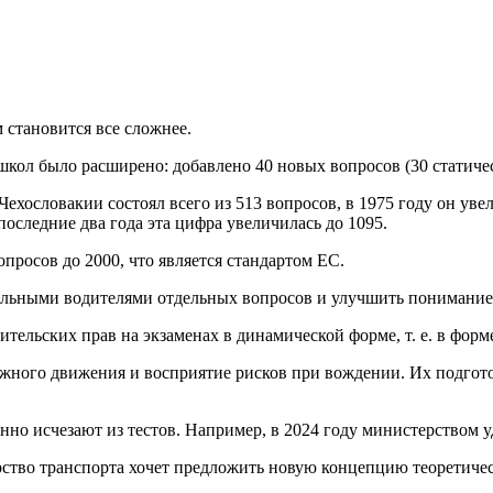
 становится все сложнее.
школ было расширено: добавлено 40 новых вопросов (30 статиче
ехословакии состоял всего из 513 вопросов, в 1975 году он увел
последние два года эта цифра увеличилась до 1095.
просов до 2000, что является стандартом ЕС.
циальными водителями отдельных вопросов и улучшить понимание
тельских прав на экзаменах в динамической форме, т. е. в форм
жного движения и восприятие рисков при вождении. Их подгот
но исчезают из тестов. Например, в 2024 году министерством уд
тво транспорта хочет предложить новую концепцию теоретическ