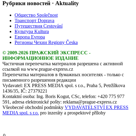
Рубрики новостей · Aktuality
Общество Společnost
Транспорт Doprava
Путешествия Cestování
Культура Kultura
Европа Evropa
Регионы Чехии Regiony Česka
© 2009-2026 ПРАЖСКИЙ ЭКСПРЕСС -
ИНФОРМАЦИОННОЕ ИЗДАНИЕ
Частичная перепечатка материалов разрешена с активной
ссылкой на www.prague-express.cz
Перепечатка материалов в бумажных носителях - только с
письменного разрешения редакции
Vydavatel: EX PRESS MEDIA spol. s r.o., Praha 5, Petržílkova
1436/35, IČ: 27379221
Kontaktní osoba: Ing. Boris Kogut, CSc, telefon: +420 775 977
591, adresa elektronické pošty: reklama@prague-express.cz
Všeobecné obchodní podmínky
VYDAVATELSTVÍ EX PRESS
MEDIA spol. s r.o.
pro inzeráty a prospektové přílohy
0