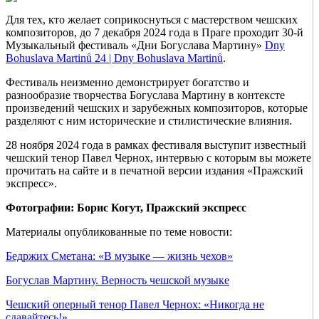
Для тех, кто желает соприкоснуться с мастерством чешских
композиторов, до 7 декабря 2024 года в Праге проходит 30-й
Музыкальный фестиваль «Дни Богуслава Мартину»
Dny
Bohuslava Martinů 24 | Dny Bohuslava Martinů
.
Фестиваль неизменно демонстрирует богатство и
разнообразие творчества Богуслава Мартину в контексте
произведений чешских и зарубежных композиторов, которые
разделяют с ним исторические и стилистические влияния.
28 ноября 2024 года в рамках фестиваля выступит известный
чешский тенор Павел Чернох, интервью с которым вы можете
прочитать на сайте и в печатной версии издания «Пражский
экспресс».
Фотографии: Борис Когут, Пражский экспресс
Материалы опубликованные по теме новости:
Бедржих Сметана: «В музыке — жизнь чехов»
Богуслав Мартину. Верность чешской музыке
Чешский оперный тенор Павел Чернох: «Никогда не
сдавайтесь!»