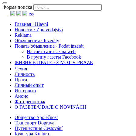
Форма поиска
rss
Главная · Hlavní
Новости · Zpravodajství
Reklama
Объявления · Inzeráty
Подать объявление · Podat inzerát
На сайт газеты · na web
В группу газеты Facebook
ЖИЗНЬ В ПРАГЕ · ŽIVOT V PRAZE
Чехия
Личность
Прага
Личный опыт
Интервью
Анонс
Фоторепортаж
О ГАЗЕТЕ/ÚDAJE O NOVINÁCH
Общество Společnost
Транспорт Doprava
Путешествия Cestování
Культура Kultura