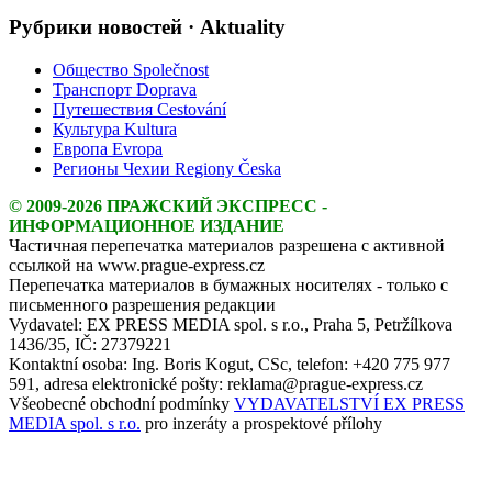
Рубрики новостей · Aktuality
Общество Společnost
Транспорт Doprava
Путешествия Cestování
Культура Kultura
Европа Evropa
Регионы Чехии Regiony Česka
© 2009-2026 ПРАЖСКИЙ ЭКСПРЕСС -
ИНФОРМАЦИОННОЕ ИЗДАНИЕ
Частичная перепечатка материалов разрешена с активной
ссылкой на www.prague-express.cz
Перепечатка материалов в бумажных носителях - только с
письменного разрешения редакции
Vydavatel: EX PRESS MEDIA spol. s r.o., Praha 5, Petržílkova
1436/35, IČ: 27379221
Kontaktní osoba: Ing. Boris Kogut, CSc, telefon: +420 775 977
591, adresa elektronické pošty: reklama@prague-express.cz
Všeobecné obchodní podmínky
VYDAVATELSTVÍ EX PRESS
MEDIA spol. s r.o.
pro inzeráty a prospektové přílohy