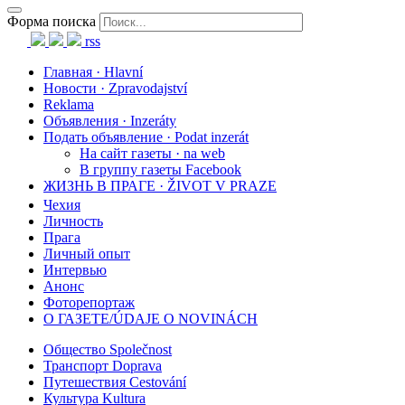
Форма поиска
rss
Главная · Hlavní
Новости · Zpravodajství
Reklama
Объявления · Inzeráty
Подать объявление · Podat inzerát
На сайт газеты · na web
В группу газеты Facebook
ЖИЗНЬ В ПРАГЕ · ŽIVOT V PRAZE
Чехия
Личность
Прага
Личный опыт
Интервью
Анонс
Фоторепортаж
О ГАЗЕТЕ/ÚDAJE O NOVINÁCH
Общество Společnost
Транспорт Doprava
Путешествия Cestování
Культура Kultura