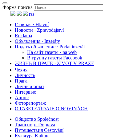
Форма поиска
rss
Главная · Hlavní
Новости · Zpravodajství
Reklama
Объявления · Inzeráty
Подать объявление · Podat inzerát
На сайт газеты · na web
В группу газеты Facebook
ЖИЗНЬ В ПРАГЕ · ŽIVOT V PRAZE
Чехия
Личность
Прага
Личный опыт
Интервью
Анонс
Фоторепортаж
О ГАЗЕТЕ/ÚDAJE O NOVINÁCH
Общество Společnost
Транспорт Doprava
Путешествия Cestování
Культура Kultura