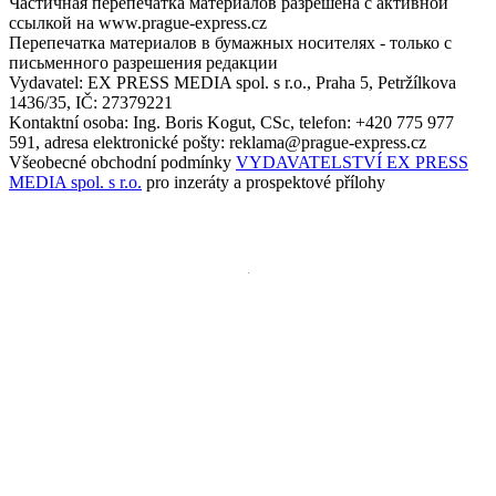
Частичная перепечатка материалов разрешена с активной
ссылкой на www.prague-express.cz
Перепечатка материалов в бумажных носителях - только с
письменного разрешения редакции
Vydavatel: EX PRESS MEDIA spol. s r.o., Praha 5, Petržílkova
1436/35, IČ: 27379221
Kontaktní osoba: Ing. Boris Kogut, CSc, telefon: +420 775 977
591, adresa elektronické pošty: reklama@prague-express.cz
Všeobecné obchodní podmínky
VYDAVATELSTVÍ EX PRESS
MEDIA spol. s r.o.
pro inzeráty a prospektové přílohy