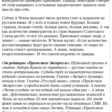
конкурентов примерно одинаково. Правда, некоторые говорят
об этом напрямую, а остальные предпочитают хранить свои
мысли при себе.
Сейчас в Чехии выходит около десятка газет и журналов на
русском языке. И у всех в планах новое будущее. Больше
страниц, больше статей, больше цвета, больше рекламы. А так
как количество иммигрантов из стран бывшего Советского
Союза растёт, то всё это реально. Приезжают новые люди, а
значит — новые читатели. В Чехии шутят: «Если количество
русскоговорящих будет расти такими темпами, то скоро их
газеты станут центральными. А наши, чешские,
второстепенными». И это совсем недалеко от правды.
О
т редакции «Пражского Экспресса»:
Шутливый прогноз в
статье Либора Кукала не оправдался — русские газеты не
стали центральными. Судьбы трёх из вышеперечисленных
изданий сложились по-разному. Газета «Экспресс-бульвар»
почила в бозе. Газета «Русский анонс» стала «Пражским
Экспрессом» и продолжает быть самой успешной. А газета
«Чехия сегодня» за последний год вышла один раз — в этом
мае. Действительно, количество русскоязычных жителей в
Чехии за последние 10 лет значительно выросло. Но этот
факт никак не отразился на росте числа печатных СМИ. Их
так и остаётся плюс-минус десять. Редакция «Пражского