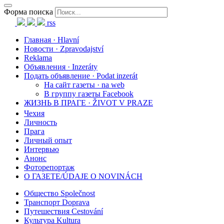
Форма поиска
rss
Главная · Hlavní
Новости · Zpravodajství
Reklama
Объявления · Inzeráty
Подать объявление · Podat inzerát
На сайт газеты · na web
В группу газеты Facebook
ЖИЗНЬ В ПРАГЕ · ŽIVOT V PRAZE
Чехия
Личность
Прага
Личный опыт
Интервью
Анонс
Фоторепортаж
О ГАЗЕТЕ/ÚDAJE O NOVINÁCH
Общество Společnost
Транспорт Doprava
Путешествия Cestování
Культура Kultura