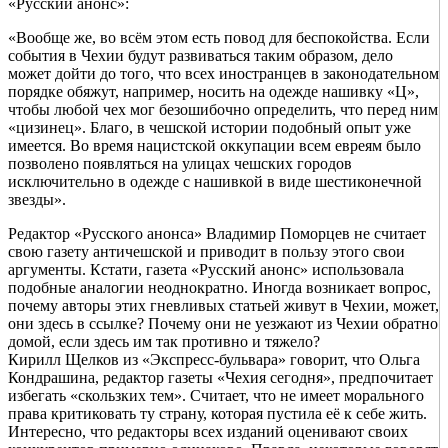
«Русский анонс»:
«Вообще же, во всём этом есть повод для беспокойства. Если
события в Чехии будут развиваться таким образом, дело
может дойти до того, что всех иностранцев в законодательном
порядке обяжут, например, носить на одежде нашивку «Ц»,
чтобы любой чех мог безошибочно определить, что перед ним
«цизинец». Благо, в чешской истории подобный опыт уже
имеется. Во время нацистской оккупации всем евреям было
позволено появляться на улицах чешских городов
исключительно в одежде с нашивкой в виде шестиконечной
звезды».
Редактор «Русского анонса» Владимир Поморцев не считает
свою газету античешской и приводит в пользу этого свои
аргументы. Кстати, газета «Русский анонс» использовала
подобные аналогии неоднократно. Иногда возникает вопрос,
почему авторы этих гневливых статьей живут в Чехии, может,
они здесь в ссылке? Почему они не уезжают из Чехии обратно
домой, если здесь им так противно и тяжело?
Кирилл Щелков из «Экспресс-бульвара» говорит, что Ольга
Кондрашина, редактор газеты «Чехия сегодня», предпочитает
избегать «скользких тем». Считает, что не имеет морального
права критиковать ту страну, которая пустила её к себе жить.
Интересно, что редакторы всех изданий оценивают своих