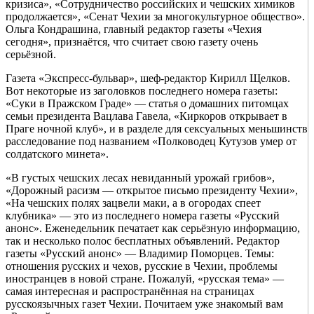
кризиса», «Сотрудничество российских и чешских химиков
продолжается», «Сенат Чехии за многокультурное общество».
Ольга Кондрашина, главный редактор газеты «Чехия
сегодня», признаётся, что считает свою газету очень
серьёзной.
Газета «Экспресс-бульвар», шеф-редактор Кирилл Щелков.
Вот некоторые из заголовков последнего номера газеты:
«Суки в Пражском Граде» — статья о домашних питомцах
семьи президента Вацлава Гавела, «Киркоров открывает в
Праге ночной клуб», и в разделе для сексуальных меньшинств
расследование под названием «Полководец Кутузов умер от
солдатского минета».
«В густых чешских лесах невиданный урожай грибов»,
«Дорожный расизм — открытое письмо президенту Чехии»,
«На чешских полях зацвели маки, а в огородах спеет
клубника» — это из последнего номера газеты «Русский
анонс». Еженедельник печатает как серьёзную информацию,
так и несколько полос бесплатных объявлений. Редактор
газеты «Русский анонс» — Владимир Поморцев. Темы:
отношения русских и чехов, русские в Чехии, проблемы
иностранцев в новой стране. Пожалуй, «русская тема» —
самая интересная и распространённая на страницах
русскоязычных газет Чехии. Почитаем уже знакомый вам