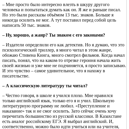
– Мне просто было интересно влезть в шкуру другого
человека и попытаться думать как он. Я же и раньше писал.
Но это были рассказы объёмом 13 тыс. знаков. Больше я
никогда осилить не мог. А тут поставил перед собой цель
написать 50 тыс. знаков.
– Ну, хорошо, а жанр? Ты знаком с его законами?
– Издатели определили его как детектив. Но я думаю, что это
психологический триллер, я много читал в этом жанре,
обожаю Стивена Кинга, много смотрел фильмов. Когда начал
писать, понял, что на каком-то отрезке героиня начала жить
своей жизнью и уже мне не подчиняется, я просто записываю.
И это чувство – самое удивительное, что я нахожу в
писательстве.
– А классическую литературу ты читал?
– Честно говоря, в школе я учился плохо. Мне нравился
только английский язык, только его я и учил. Школьную
литературную программу не любил. «Преступление и
наказание» так и не смог осилить. Зато сейчас очень хочу
перечитать большинство из русской классики. В Казахстане
есть аналог российскому ЕГЭ. Я выбрал английский. И,
соответственно, можно было идти учиться или на учителя,