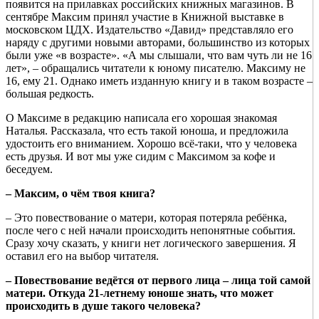
появится на прилавках российских книжных магазинов. В
сентябре Максим принял участие в Книжной выставке в
московском ЦДХ. Издательство «Давид» представляло его
наряду с другими новыми авторами, большинство из которых
были уже «в возрасте». «А мы слышали, что вам чуть ли не 16
лет», – обращались читатели к юному писателю. Максиму не
16, ему 21. Однако иметь изданную книгу и в таком возрасте –
большая редкость.
О Максиме в редакцию написала его хорошая знакомая
Наталья. Рассказала, что есть такой юноша, и предложила
удостоить его вниманием. Хорошо всё-таки, что у человека
есть друзья. И вот мы уже сидим с Максимом за кофе и
беседуем.
– Максим, о чём твоя книга?
– Это повествование о матери, которая потеряла ребёнка,
после чего с ней начали происходить непонятные события.
Сразу хочу сказать, у книги нет логического завершения. Я
оставил его на выбор читателя.
– Повествование ведётся от первого лица – лица той самой
матери. Откуда 21-летнему юноше знать, что может
происходить в душе такого человека?