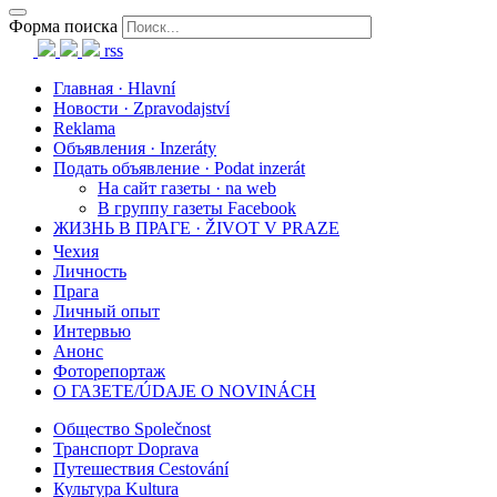
Форма поиска
rss
Главная · Hlavní
Новости · Zpravodajství
Reklama
Объявления · Inzeráty
Подать объявление · Podat inzerát
На сайт газеты · na web
В группу газеты Facebook
ЖИЗНЬ В ПРАГЕ · ŽIVOT V PRAZE
Чехия
Личность
Прага
Личный опыт
Интервью
Анонс
Фоторепортаж
О ГАЗЕТЕ/ÚDAJE O NOVINÁCH
Общество Společnost
Транспорт Doprava
Путешествия Cestování
Культура Kultura