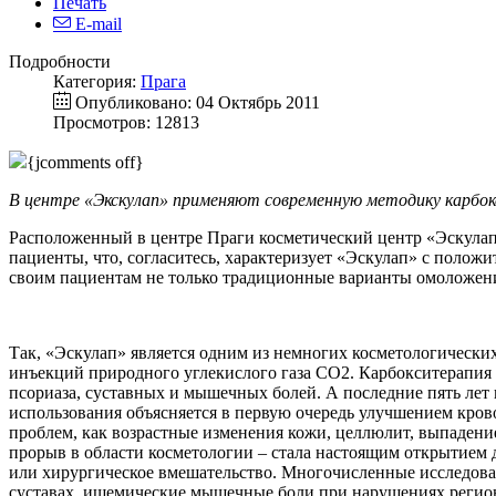
Печать
E-mail
Подробности
Категория:
Прага
Опубликовано: 04 Октябрь 2011
Просмотров: 12813
{jcomments off}
В центре «Экскулап» применяют современную методику карбо
Расположенный в центре Праги косметический центр «Эскулап»
пациенты, что, согласитесь, характеризует «Эскулап» с полож
своим пациентам не только традиционные варианты омоложени
Так, «Эскулап» является одним из немногих косметологическ
инъекций природного углекислого газа CO2. Карбокситерапия д
псориаза, суставных и мышечных болей. А последние пять лет
использования объясняется в первую очередь улучшением кров
проблем, как возрастные изменения кожи, целлюлит, выпадени
прорыв в области косметологии – стала настоящим открытием 
или хирургическое вмешательство. Многочисленные исследован
суставах, ишемические мышечные боли при нарушениях регион