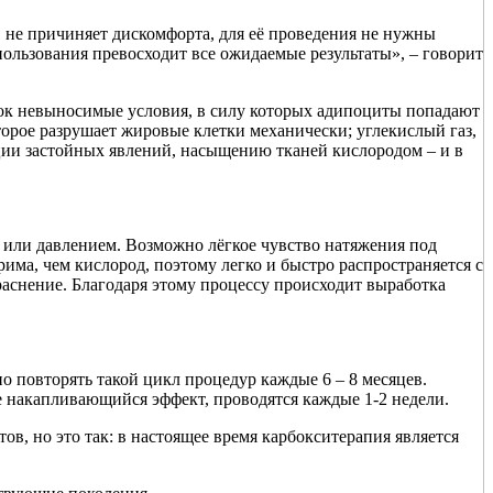
 не причиняет дискомфорта, для её проведения не нужны
пользования превосходит все ожидаемые результаты», – говорит
еток невыносимые условия, в силу которых адипоциты попадают
торое разрушает жировые клетки механически; углекислый газ,
ции застойных явлений, насыщению тканей кислородом – и в
или давлением. Возможно лёгкое чувство натяжения под
рима, чем кислород, поэтому легко и быстро распространяется с
краснение. Благодаря этому процессу происходит выработка
о повторять такой цикл процедур каждые 6 – 8 месяцев.
е накапливающийся эффект, проводятся каждые 1-2 недели.
ов, но это так: в настоящее время карбокситерапия является