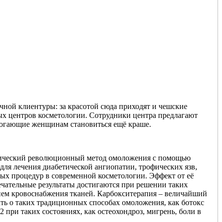
чной клиентуры: за красотой сюда приходят и чешские
тных центров косметологии. Сотрудники центра предлагают
могающие женщинам становиться ещё краше.
ургический революционный метод омоложения с помощью
для лечения диабетической ангиопатии, трофических язв,
ных процедур в современной косметологии. Эффект от её
ечательные результаты достигаются при решении таких
нием кровоснабжения тканей. Карбокситерапия – величайший
ать о таких традиционных способах омоложения, как ботокс
ри таких состояниях, как остеохондроз, мигрень, боли в