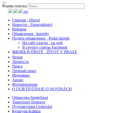
Форма поиска
rss
Главная · Hlavní
Новости · Zpravodajství
Reklama
Объявления · Inzeráty
Подать объявление · Podat inzerát
На сайт газеты · na web
В группу газеты Facebook
ЖИЗНЬ В ПРАГЕ · ŽIVOT V PRAZE
Чехия
Личность
Прага
Личный опыт
Интервью
Анонс
Фоторепортаж
О ГАЗЕТЕ/ÚDAJE O NOVINÁCH
Общество Společnost
Транспорт Doprava
Путешествия Cestování
Культура Kultura