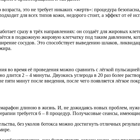
зраста, это не требует никаких «жертв»: процедура безопасна,
дходит для всех типов кожи, недорого стоит, а эффект от её ис
аботает сразу в трёх направлениях: он создаёт для жировых кл
даётся в подкожную жировую клетчатку под таким давлением, ко
ширение сосудов. Это способствует выведению шлаков, ликвида
жира.
 во время её проведения можно сравнить с лёгкой пульсацией 
о длится 2 – 4 минуты. Двуокись углерода в 20 раз более раство
ие пяти минут после введения, после чего появляется лёгкое по
 марафон длиною в жизнь. И, не дожидаясь новых проблем, нужн
ерапии требуется 6 – 8 процедур. Получасовые сеансы, имеющи
льства, без уколов ботокса можно достигнуть отличных результат
мире.