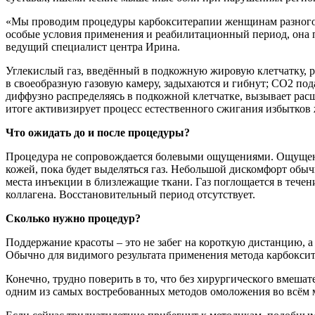
«Мы проводим процедуры карбокситерапии женщинам разного во
особые условия применения и реабилитационный период, она по
ведущий специалист центра Ирина.
Углекислый газ, введённый в подкожную жировую клетчатку, р
в своеобразную газовую камеру, задыхаются и гибнут; СО2 по
диффузно распределяясь в подкожной клетчатке, вызывает рас
итоге активизирует процесс естественного сжигания избытков 
Что ожидать до и после процедуры?
Процедура не сопровождается болевыми ощущениями. Ощущения
кожей, пока будет выделяться газ. Небольшой дискомфорт обычн
места инъекции в близлежащие ткани. Газ поглощается в течен
коллагена. Восстановительный период отсутствует.
Сколько нужно процедур?
Поддержание красоты – это не забег на короткую дистанцию, а
Обычно для видимого результата применения метода карбоксит
Конечно, трудно поверить в то, что без хирургического вмешате
одним из самых востребованных методов омоложения во всём 