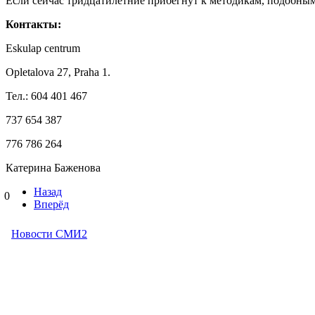
Если сейчас тридцатилетние прибегнут к методикам, подобным
Контакты:
Eskulap centrum
Opletalova 27, Praha 1.
Тел.: 604 401 467
737 654 387
776 786 264
Катерина Баженова
Назад
0
Вперёд