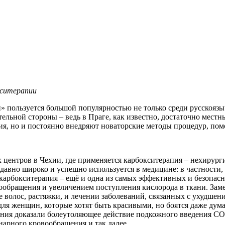
кситерапии
 пользуется большой популярностью не только среди русскоязы
ительной стороны – ведь в Праге, как известно, достаточно мес
я, но и постоянно внедряют новаторские методы процедур, по
их центров в Чехии, где применяется карбокситерапия – нехир
авно широко и успешно используется в медицине: в частности, 
 карбокситерапия – ещё и одна из самых эффективных и безопас
ообращения и увеличением поступления кислорода в ткани. Зам
е волос, растяжки, и лечении заболеваний, связанных с ухудше
для женщин, которые хотят быть красивыми, но боятся даже дум
ия доказали болеутоляющее действие подкожного введения СО2 п
арного кровообращения и так далее.