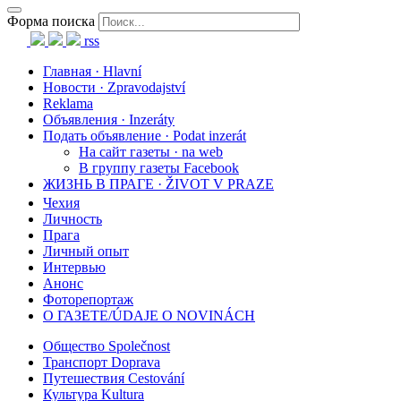
Форма поиска
rss
Главная · Hlavní
Новости · Zpravodajství
Reklama
Объявления · Inzeráty
Подать объявление · Podat inzerát
На сайт газеты · na web
В группу газеты Facebook
ЖИЗНЬ В ПРАГЕ · ŽIVOT V PRAZE
Чехия
Личность
Прага
Личный опыт
Интервью
Анонс
Фоторепортаж
О ГАЗЕТЕ/ÚDAJE O NOVINÁCH
Общество Společnost
Транспорт Doprava
Путешествия Cestování
Культура Kultura