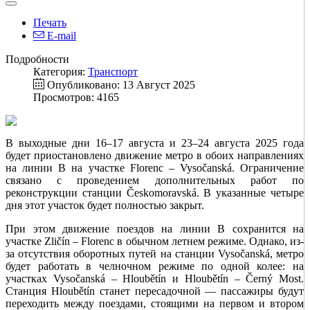
Печать
E-mail
Подробности
Категория:
Транспорт
Опубликовано: 13 Август 2025
Просмотров: 4165
В выходные дни 16–17 августа и 23–24 августа 2025 года
будет приостановлено движение метро в обоих направлениях
на линии B на участке Florenc – Vysočanská. Ограничение
связано с проведением дополнительных работ по
реконструкции станции Českomoravská. В указанные четыре
дня этот участок будет полностью закрыт.
При этом движение поездов на линии B сохранится на
участке Zličín – Florenc в обычном летнем режиме. Однако, из-
за отсутствия оборотных путей на станции Vysočanská, метро
будет работать в челночном режиме по одной колее: на
участках Vysočanská – Hloubětín и Hloubětín – Černý Most.
Станция Hloubětín станет пересадочной — пассажиры будут
переходить между поездами, стоящими на первом и втором