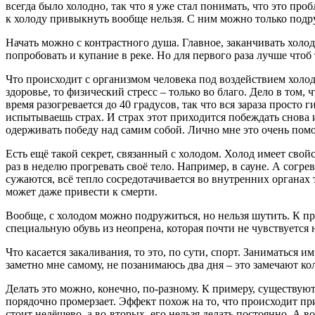
всегда было холодно, так что я уже стал понимать, что это проб
к холоду привыкнуть вообще нельзя. С ним можно только подру
Начать можно с контрастного душа. Главное, заканчивать холо
попробовать и купание в реке. Но для первого раза лучше чтоб
Что происходит с организмом человека под воздействием холода
здоровье, то физический стресс – только во благо. Дело в том
время разогревается до 40 градусов, так что вся зараза просто 
испытываешь страх. И страх этот приходится побеждать снова и
одерживать победу над самим собой. Лично мне это очень помо
Есть ещё такой секрет, связанный с холодом. Холод имеет свой
раз в неделю прогревать своё тело. Например, в сауне. А согр
сужаются, всё тепло сосредотачивается во внутренних органах 
может даже привести к смерти.
Вообще, с холодом можно подружиться, но нельзя шутить. К пр
специальную обувь из неопрена, которая почти не чувствуется
Что касается закаливания, то это, по сути, спорт. Заниматься 
заметно мне самому, не позанимаюсь два дня – это замечают кол
Делать это можно, конечно, по-разному. К примеру, существую
порядочно промерзает. Эффект похож на то, что происходит при
стоит недёшево, а во-вторых, его нельзя делать постоянно. А