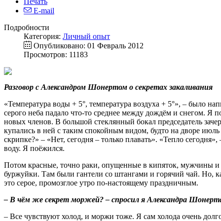
Печать
E-mail
Подробности
Категория:
Личный опыт
Опубликовано: 01 Февраль 2012
Просмотров: 11183
Разговор с Александром Шонертом о секретах закаливания
«Температура воды + 5°, температура воздуха + 5°», – было н
серого неба падало что-то среднее между дождём и снегом. Я п
новых членов. В большой стеклянный бокал председатель зачер
купались в ней с таким спокойным видом, будто на дворе июль
скрипке?» – «Нет, сегодня – только плавать». «Тепло сегодня»,
воду. Я поёжился.
Потом красные, точно раки, опущенные в кипяток, мужчины и 
буржуйки. Там были гантели со штангами и горячий чай. Но, к
это серое, промозглое утро по-настоящему праздничным.
– В чём же секрет моржей? – спросил я Александра Шонерта.
– Все чувствуют холод, и моржи тоже. Я сам холода очень долго