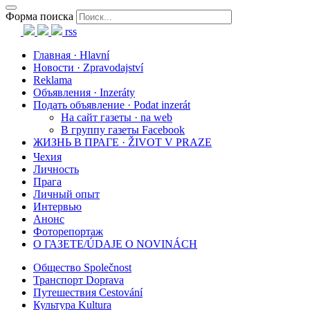
Форма поиска
rss
Главная · Hlavní
Новости · Zpravodajství
Reklama
Объявления · Inzeráty
Подать объявление · Podat inzerát
На сайт газеты · na web
В группу газеты Facebook
ЖИЗНЬ В ПРАГЕ · ŽIVOT V PRAZE
Чехия
Личность
Прага
Личный опыт
Интервью
Анонс
Фоторепортаж
О ГАЗЕТЕ/ÚDAJE O NOVINÁCH
Общество Společnost
Транспорт Doprava
Путешествия Cestování
Культура Kultura