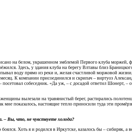
аписано на белом, украшенном эмблемой Первого клуба моржей, 
оёжился. Здесь, у здания клуба на берегу Влтавы близ Браницко
пывал воду прямо из реки и, желая счастливой моржовой жизни, 
 месяц. К компании присоединился и скрипач – виртуоз Александ
 – посетовал собеседник. «Да уж, – с досадой ответил Шонерт, –
женщины вылезали на травянистый берег, растирались полотенц
ак мне показалось, настоящие тепло приносили туда эти промёрз
 – Вы, что, не чувствуете холода?
 боялся. Хоть я и родился в Иркутске, казалось бы – сибиряк, а 