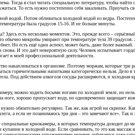
лема. Тогда я стал читать специальную литературу, чтобы найти с
житься. То есть нужно постепенно себя закаливать. Приучать св
дной водой. Потом обливаться холодной водой из ведра. Постепе
 температура была градусов 15-16. И не больше минуты.
? Здесь есть несколько моментов. Это, прежде всего – серьёзны
, что обычно микробы умирают при температуре тела 39 градусов
гибнет. Но есть ещё один аспект, может быть, даже более важный.
 снова. И это даёт невероятную силу. Человек испытывает гордос
гает в моей профессиональной деятельности.
ство накапливаться в организме. Поэтому моржам, которые три р
еваться горячительными напитками категорически нельзя. Дело в 
тела. Под действием алкоголя сосуды расширяются, и холодная кр
имеру, можно ходить босыми ногами по холодной земле, но нель
 на ноге, хорошо пропускает воду, но одновременно защищает ко
им нужно обязательно регулярно. Так же, как игрой на скрипке. 
леги, а если не позанимаюсь три дня – это замечают все». Так и 
т специальные криокамеры, в которых температура доходит до ми
 купании в холодной воде. Если сравнивать, то это как массаж и
 вот гимнастическими упражнениями человек добивается даже гор