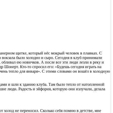
фанерном щитке, который нёс мокрый человек в плавках. С
го вокзала было холодно и сыро. Сегодня в клуб принимали
обливал ею новичков. А после все эти люди лезли в реку и
р Шонерт. Кто-то спросил его: «Будешь сегодня играть на
 очень тепло для января». С этими словами он вошёл в холодную
ами и шли к зданию клуба. Там было тепло от натопленной
шие люди. Радость и эйфория, которую они излучали, делала
вот холод не переносил. Сколько себя помню в детстве, мне