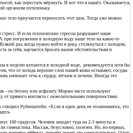
пособ, как перестать мёрзнуть. И вот что я нашёл. Оказывается,
ой организм потихоньку.
нно тело приучается переносить этот шок. Тогда уже можно
й стресс. И если психические стрессы разрушают наше
. А при погружении в холодную воду наше тело на какое-то
 Всякий раз, когда нужно войти в реку, столкнуться с холодом,
ть за себя, научается бросать вызов обстоятельствам и
аза в неделю купаются в холодной воде, рекомендуется хотя бы
том, что от холода верхние слои нашей кожи остывают, сосуды
овь начинает течь к сердцу, лёгким и печени. Иногда это
зя – по бетону или асфальту. Моржи часто используют
жу от прямого контакта с нежелательными поверхностями.
Как говорил Рубинштейн: «Если я один день не позанимаюсь, это
здесь.
нус 160 градусов. Человек заходит туда на 2-3 минуты и
ли гимнастика. Массаж, безусловно, полезен. Но, во-первых,
аздо лучшего эффекта, причём делает это самостоятельно. Один