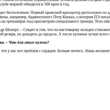
 клубе моржей обходится в 500 крон в год.
будет бесполезным. Первый пражский криоцентр расположен по а
смены, например, бадминтонист Петр Коукал, о котором ПЭ писа
на тренажёрах под присмотром специального тренера. Тело обяз
др Шонерт. – Секрет в том, что по-настоящему холодно становит
ий резерв, не доходить до предела. А после купания лучше всего
ка. – Что для этого нужно?
, что у вас нет проблем с сердцем. Больше ничего. Лишь желание