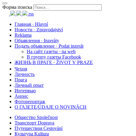
Форма поиска
rss
Главная · Hlavní
Новости · Zpravodajství
Reklama
Объявления · Inzeráty
Подать объявление · Podat inzerát
На сайт газеты · na web
В группу газеты Facebook
ЖИЗНЬ В ПРАГЕ · ŽIVOT V PRAZE
Чехия
Личность
Прага
Личный опыт
Интервью
Анонс
Фоторепортаж
О ГАЗЕТЕ/ÚDAJE O NOVINÁCH
Общество Společnost
Транспорт Doprava
Путешествия Cestování
Культура Kultura