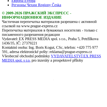
Европа Evropa
Регионы Чехии Regiony Česka
© 2009-2026 ПРАЖСКИЙ ЭКСПРЕСС -
ИНФОРМАЦИОННОЕ ИЗДАНИЕ
Частичная перепечатка материалов разрешена с активной
ссылкой на www.prague-express.cz
Перепечатка материалов в бумажных носителях - только с
письменного разрешения редакции
Vydavatel: EX PRESS MEDIA spol. s r.o., Praha 5, Petržílkova
1436/35, IČ: 27379221
Kontaktní osoba: Ing. Boris Kogut, CSc, telefon: +420 775 977
591, adresa elektronické pošty: reklama@prague-express.cz
Všeobecné obchodní podmínky
VYDAVATELSTVÍ EX PRESS
MEDIA spol. s r.o.
pro inzeráty a prospektové přílohy