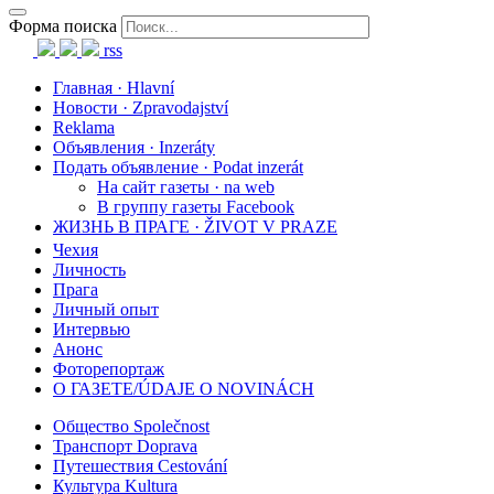
Форма поиска
rss
Главная · Hlavní
Новости · Zpravodajství
Reklama
Объявления · Inzeráty
Подать объявление · Podat inzerát
На сайт газеты · na web
В группу газеты Facebook
ЖИЗНЬ В ПРАГЕ · ŽIVOT V PRAZE
Чехия
Личность
Прага
Личный опыт
Интервью
Анонс
Фоторепортаж
О ГАЗЕТЕ/ÚDAJE O NOVINÁCH
Общество Společnost
Транспорт Doprava
Путешествия Cestování
Культура Kultura