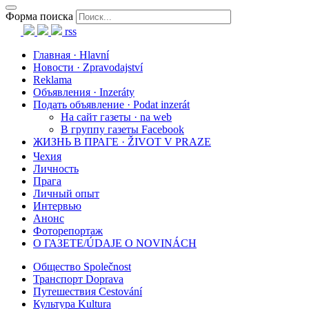
Форма поиска
rss
Главная · Hlavní
Новости · Zpravodajství
Reklama
Объявления · Inzeráty
Подать объявление · Podat inzerát
На сайт газеты · na web
В группу газеты Facebook
ЖИЗНЬ В ПРАГЕ · ŽIVOT V PRAZE
Чехия
Личность
Прага
Личный опыт
Интервью
Анонс
Фоторепортаж
О ГАЗЕТЕ/ÚDAJE O NOVINÁCH
Общество Společnost
Транспорт Doprava
Путешествия Cestování
Культура Kultura