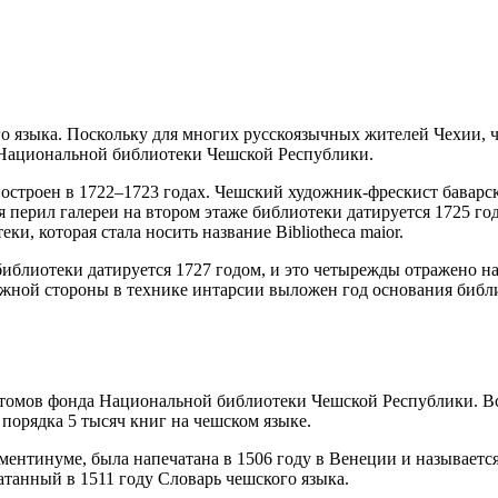
 языка. Поскольку для многих русскоязычных жителей Чехии, ч
Национальной библиотеки Чешской Республики.
строен в 1722–1723 годах. Чешский художник-фрескист баварск
я перил галереи на втором этаже библиотеки датируется 1725 г
и, которая стала носить название Bibliotheca maior.
иблиотеки датируется 1727 годом, и это четырежды отражено н
южной стороны в технике интарсии выложен год основания биб
и томов фонда Национальной библиотеки Чешской Республики. 
порядка 5 тысяч книг на чешском языке.
ементинуме, была напечатана в 1506 году в Венеции и называет
атанный в 1511 году Словарь чешского языка.