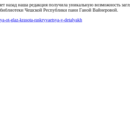
лет назад наша редакция получила уникальную возможность загл
 библиотеки Чешской Республики пани Ганой Вайнеровой.
ya-ot-glaz-krasota-raskryvaetsya-v-detalyakh