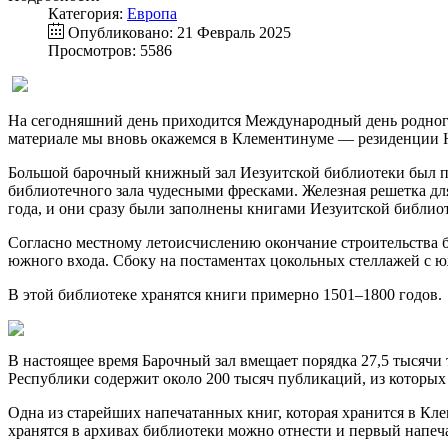
Категория:
Европа
Опубликовано: 21 Февраль 2025
Просмотров: 5586
На сегодняшний день приходится Международный день родного
материале мы вновь окажемся в Клементинуме — резиденции 
Большой барочный книжный зал Иезуитской библиотеки был по
библиотечного зала чудесными фресками. Железная решетка дл
года, и они сразу были заполнены книгами Иезуитской библиотек
Согласно местному летоисчислению окончание строительства б
южного входа. Сбоку на постаментах цокольных стеллажей с 
В этой библиотеке хранятся книги примерно 1501–1800 годов.
В настоящее время Барочный зал вмещает порядка 27,5 тысяч
Республики содержит около 200 тысяч публикаций, из которых 
Одна из старейших напечатанных книг, которая хранится в Кл
хранятся в архивах библиотеки можно отнести и первый напеч