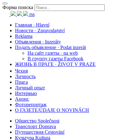
Форма поиска
rss
Главная · Hlavní
Новости · Zpravodajství
Reklama
Объявления · Inzeráty
Подать объявление · Podat inzerát
На сайт газеты · na web
В группу газеты Facebook
ЖИЗНЬ В ПРАГЕ · ŽIVOT V PRAZE
Чехия
Личность
Прага
Личный опыт
Интервью
Анонс
Фоторепортаж
О ГАЗЕТЕ/ÚDAJE O NOVINÁCH
Общество Společnost
Транспорт Doprava
Путешествия Cestování
Культура Kultura