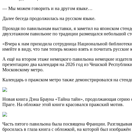
— Мы можем говорить и на другом языке…
Далее беседа продолжилась на русском языке.
Проходя по павильонам выставки, я заметил на японском стен
двухэтажном павильоне по традиции размещался небольшой ст
«Вчера к нам приходила сотрудница Национальной библиотеки Ч
имейте в виду, что там теперь можно взять и почитать русски
А ещё на втором этаже немецкого павильона немецкие издател
презентацию два календаря на 2026 год из Чешской Республик
Московскому метро.
Календарь о пражском метро также демонстрировался на стенд
Новая книга Дэна Брауна «Тайна тайн», продолжающая серию о
Праге. На обложке этой книги красовался пражский мотив.
Часть пятого павильона была посвящена Франции. Разглядывая
бросилась в глаза книга с обложкой, на которой был изображ