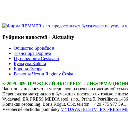
Рубрики новостей · Aktuality
Общество Společnost
Транспорт Doprava
Путешествия Cestování
Культура Kultura
Европа Evropa
Регионы Чехии Regiony Česka
© 2009-2026 ПРАЖСКИЙ ЭКСПРЕСС - ИНФОРМАЦИОН
Частичная перепечатка материалов разрешена с активной ссылк
Перепечатка материалов в бумажных носителях - только с пис
Vydavatel: EX PRESS MEDIA spol. s r.o., Praha 5, Petržílkova 143
Kontaktní osoba: Ing. Boris Kogut, CSc, telefon: +420 775 977 591,
Všeobecné obchodní podmínky
VYDAVATELSTVÍ EX PRESS MEDIA