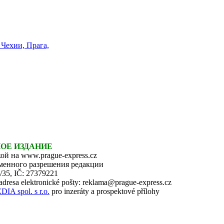
НОЕ ИЗДАНИЕ
ой на www.prague-express.cz
ьменного разрешения редакции
6/35, IČ: 27379221
 adresa elektronické pošty: reklama@prague-express.cz
 spol. s r.o.
pro inzeráty a prospektové přílohy