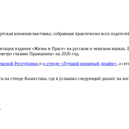
ртская книжная выставка, собравшая практически всех издателе
тация издания «Жизнь в Праге» на русском и чешском языках. 
 метро глазами Пражанина» на 2026 год.
Чешской Республики
и
о стенде «Лучший книжный дизайн»
, а с
сь на стенде Казахстана, где я услышал следующий диалог на ан
.