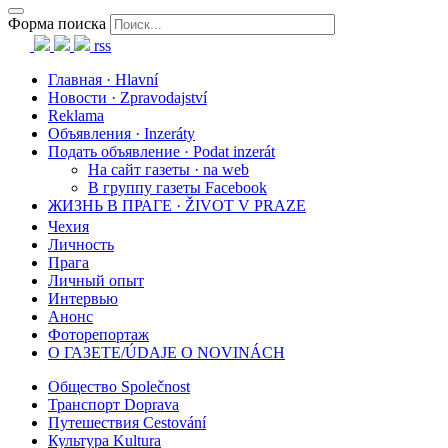
Форма поиска
rss
Главная · Hlavní
Новости · Zpravodajství
Reklama
Объявления · Inzeráty
Подать объявление · Podat inzerát
На сайт газеты · na web
В группу газеты Facebook
ЖИЗНЬ В ПРАГЕ · ŽIVOT V PRAZE
Чехия
Личность
Прага
Личный опыт
Интервью
Анонс
Фоторепортаж
О ГАЗЕТЕ/ÚDAJE O NOVINÁCH
Общество Společnost
Транспорт Doprava
Путешествия Cestování
Культура Kultura