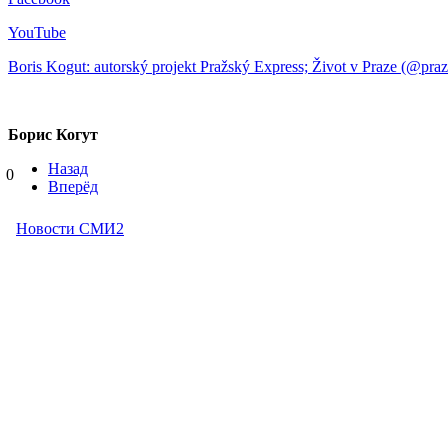
YouTube
Boris Kogut: autorský projekt Pražský Express; Život v Praze (@praz
Борис Когут
Назад
0
Вперёд