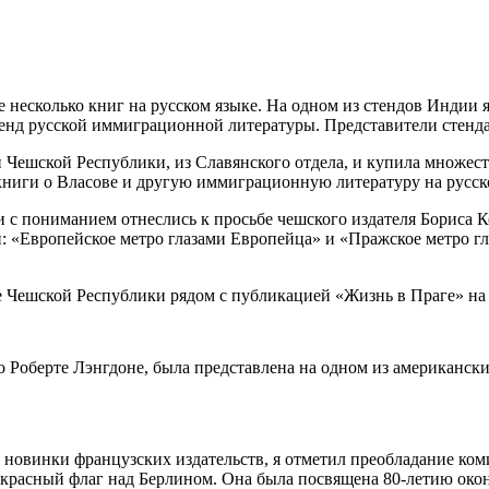
де несколько книг на русском языке. На одном из стендов Индии
енд русской иммиграционной литературы. Представители стенда
ешской Республики, из Славянского отдела, и купила множество
е книги о Власове и другую иммиграционную литературу на русск
и с пониманием отнеслись к просьбе чешского издателя Бориса 
и: «Европейское метро глазами Европейца» и «Пражское метро г
е Чешской Республики рядом с публикацией «Жизнь в Праге» на 
 Роберте Лэнгдоне, была представлена на одном из американски
 новинки французских издательств, я отметил преобладание ком
ён красный флаг над Берлином. Она была посвящена 80-летию ок