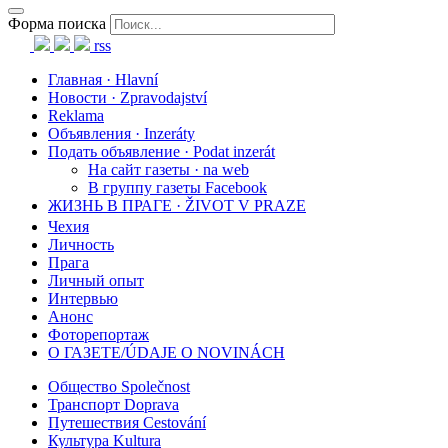
Форма поиска
rss
Главная · Hlavní
Новости · Zpravodajství
Reklama
Объявления · Inzeráty
Подать объявление · Podat inzerát
На сайт газеты · na web
В группу газеты Facebook
ЖИЗНЬ В ПРАГЕ · ŽIVOT V PRAZE
Чехия
Личность
Прага
Личный опыт
Интервью
Анонс
Фоторепортаж
О ГАЗЕТЕ/ÚDAJE O NOVINÁCH
Общество Společnost
Транспорт Doprava
Путешествия Cestování
Культура Kultura