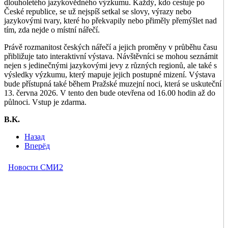
dlouholetého jazykovědného výzkumu. Každý, kdo cestuje po
České republice, se už nejspíš setkal se slovy, výrazy nebo
jazykovými tvary, které ho překvapily nebo přiměly přemýšlet nad
tím, zda nejde o místní nářečí.
Právě rozmanitost českých nářečí a jejich proměny v průběhu času
přibližuje tato interaktivní výstava. Návštěvníci se mohou seznámit
nejen s jedinečnými jazykovými jevy z různých regionů, ale také s
výsledky výzkumu, který mapuje jejich postupné mizení. Výstava
bude přístupná také během Pražské muzejní noci, která se uskuteční
13. června 2026. V tento den bude otevřena od 16.00 hodin až do
půlnoci. Vstup je zdarma.
B.K.
Назад
Вперёд