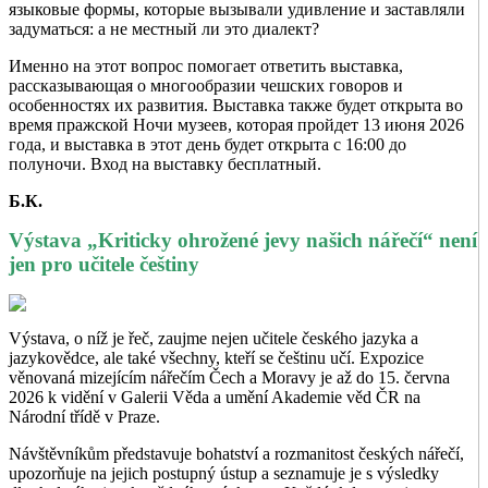
языковые формы, которые вызывали удивление и заставляли
задуматься: а не местный ли это диалект?
Именно на этот вопрос помогает ответить выставка,
рассказывающая о многообразии чешских говоров и
особенностях их развития. Выставка также будет открыта во
время пражской Ночи музеев, которая пройдет 13 июня 2026
года, и выставка в этот день будет открыта с 16:00 до
полуночи. Вход на выставку бесплатный.
Б.К.
Výstava „Kriticky ohrožené jevy našich nářečí“ není
jen pro učitele češtiny
Výstava, o níž je řeč, zaujme nejen učitele českého jazyka a
jazykovědce, ale také všechny, kteří se češtinu učí. Expozice
věnovaná mizejícím nářečím Čech a Moravy je až do 15. června
2026 k vidění v Galerii Věda a umění Akademie věd ČR na
Národní třídě v Praze.
Návštěvníkům představuje bohatství a rozmanitost českých nářečí,
upozorňuje na jejich postupný ústup a seznamuje je s výsledky