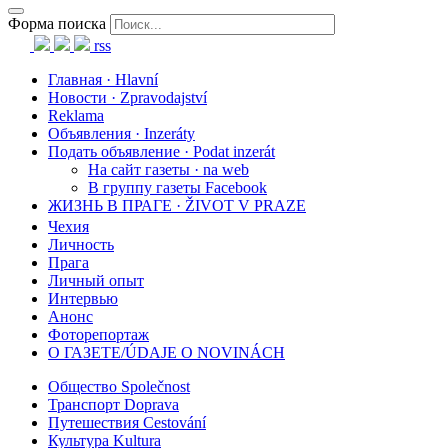
Форма поиска
rss
Главная · Hlavní
Новости · Zpravodajství
Reklama
Объявления · Inzeráty
Подать объявление · Podat inzerát
На сайт газеты · na web
В группу газеты Facebook
ЖИЗНЬ В ПРАГЕ · ŽIVOT V PRAZE
Чехия
Личность
Прага
Личный опыт
Интервью
Анонс
Фоторепортаж
О ГАЗЕТЕ/ÚDAJE O NOVINÁCH
Общество Společnost
Транспорт Doprava
Путешествия Cestování
Культура Kultura