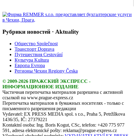
Рубрики новостей · Aktuality
Общество Společnost
Транспорт Doprava
Путешествия Cestování
Культура Kultura
Европа Evropa
Регионы Чехии Regiony Česka
© 2009-2026 ПРАЖСКИЙ ЭКСПРЕСС -
ИНФОРМАЦИОННОЕ ИЗДАНИЕ
Частичная перепечатка материалов разрешена с активной
ссылкой на www.prague-express.cz
Перепечатка материалов в бумажных носителях - только с
письменного разрешения редакции
Vydavatel: EX PRESS MEDIA spol. s r.o., Praha 5, Petržílkova
1436/35, IČ: 27379221
Kontaktní osoba: Ing. Boris Kogut, CSc, telefon: +420 775 977
591, adresa elektronické pošty: reklama@prague-express.cz
Všeobecné obchodní podmínky
VYDAVATELSTVÍ EX PRESS