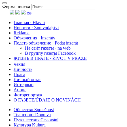
Форма поиска
rss
Главная · Hlavní
Новости · Zpravodajství
Reklama
Объявления · Inzeráty
Подать объявление · Podat inzerát
На сайт газеты · na web
В группу газеты Facebook
ЖИЗНЬ В ПРАГЕ · ŽIVOT V PRAZE
Чехия
Личность
Прага
Личный опыт
Интервью
Анонс
Фоторепортаж
О ГАЗЕТЕ/ÚDAJE O NOVINÁCH
Общество Společnost
Транспорт Doprava
Путешествия Cestování
Культура Kultura