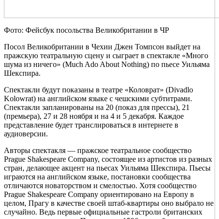
Фото: Фейсбук посольства Великобритании в ЧР
Посол Великобритании в Чехии Джен Томпсон выйдет на
пражскую театральную сцену и сыграет в спектакле «Много
шума из ничего» (Much Ado About Nothing) по пьесе Уильяма
Шекспира.
Спектакли будут показаны в театре «Коловрат» (Divadlo
Kolowrat) на английском языке с чешскими субтитрами.
Спектакли запланированы на 20 (показ для прессы), 21
(премьера), 27 и 28 ноября и на 4 и 5 декабря. Каждое
представление будет транслироваться в интернете в
аудиоверсии.
Авторы спектакля — пражское театральное сообщество
Prague Shakespeare Company, состоящее из артистов из разных
стран, делающее акцент на пьесах Уильяма Шекспира. Пьесы
играются на английском языке, постановки сообщества
отличаются новаторством и смелостью. Хотя сообщество
Prague Shakespeare Company ориентировано на Европу в
целом, Прагу в качестве своей штаб-квартиры оно выбрало не
случайно. Ведь первые официальные гастроли британских