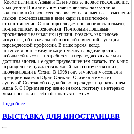
Кроме изгнания Адама и Евы из рая за первое грехопадение,
Священное Писание упоминает ещё одно наказание за
коллективный грех всего человечества, а именно — смешение
языков, последовавшее в виде кары за вавилонское
столпотворение. С той поры людям понадобились толмачи,
по-нынешнему переводчики. Почтовыми лошадьми
просвещения называл их Пушкин, позабыв, как человек
искусства, об изначальной торговой и военной функции
переводческой профессии. В наше время, когда
интенсивность коммуникации между народами достигла
небывалой высоты, потребность в переводческих услугах
достигла апогея. Не будет преувеличением сказать, что в них
периодически нуждается каждый наш соотечественник,
проживающий в Чехии. В 1998 году эту истину осознал и
предприниматель Юрий Оникий. Осознал и вместе с
супругой Светланой создал бюро переводов под названием
Anna-S. С Юрием автор давно знаком, поэтому в интервью
может позволить себе обращаться на «ты».
Подробнее...
ВЫСТАВКА ДЛЯ ИНОСТРАНЦЕВ