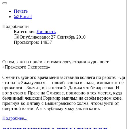
Печать
E-mail
Подробности
Категория:
Личность
Опубликовано: 27 Сентябрь 2010
Просмотров: 14937
О том, как на приём к стоматологу сходил журналист
«Пражского Экспресса»
Сменить зубного врача меня заставила коллега по работе: «Да
что ты всё жалуешься — пломба снова выпала, имплантат не
прижился... Значит, врач плохой. Дам-ка я тебе адресок». И
вот я стою в Праге на Смихове, примерно в тех местах, куда
былинный чешский Горимир выплыл на своём верном коне,
прыгнув во Влтаву с Вышеградского холма, чтобы уйти от
смертной казни. А я к зубному хожу как на казнь
Подробнее...