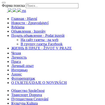
Форма поиска
rss
Главная · Hlavní
Новости · Zpravodajství
Reklama
Объявления · Inzeráty
Подать объявление · Podat inzerát
На сайт газеты · na web
В группу газеты Facebook
ЖИЗНЬ В ПРАГЕ · ŽIVOT V PRAZE
Чехия
Личность
Прага
Личный опыт
Интервью
Анонс
Фоторепортаж
О ГАЗЕТЕ/ÚDAJE O NOVINÁCH
Общество Společnost
Транспорт Doprava
Путешествия Cestování
Культура Kultura