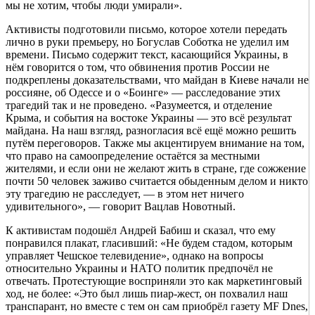
мы не хотим, чтобы люди умирали».
Активисты подготовили письмо, которое хотели передать
лично в руки премьеру, но Богуслав Соботка не уделил им
времени. Письмо содержит текст, касающийся Украины, в
нём говорится о том, что обвинения против России не
подкреплены доказательствами, что майдан в Киеве начали не
россияне, об Одессе и о «Боинге» — расследование этих
трагедий так и не проведено. «Разумеется, и отделение
Крыма, и события на востоке Украины — это всё результат
майдана. На наш взгляд, разногласия всё ещё можно решить
путём переговоров. Также мы акцентируем внимание на том,
что право на самоопределение остаётся за местными
жителями, и если они не желают жить в стране, где сожжение
почти 50 человек заживо считается обыденным делом и никто
эту трагедию не расследует, — в этом нет ничего
удивительного», — говорит Вацлав Новотный.
К активистам подошёл Андрей Бабиш и сказал, что ему
понравился плакат, гласивший: «Не будем стадом, которым
управляет Чешское телевидение», однако на вопросы
относительно Украины и НАТО политик предпочёл не
отвечать. Протестующие восприняли это как маркетинговый
ход, не более: «Это был лишь пиар-жест, он похвалил наш
транспарант, но вместе с тем он сам приобрёл газету MF Dnes,