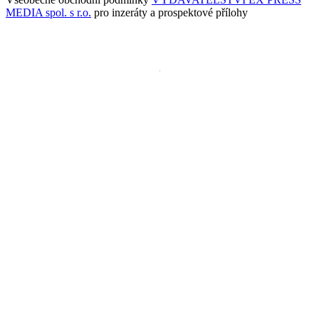
MEDIA spol. s r.o.
pro inzeráty a prospektové přílohy