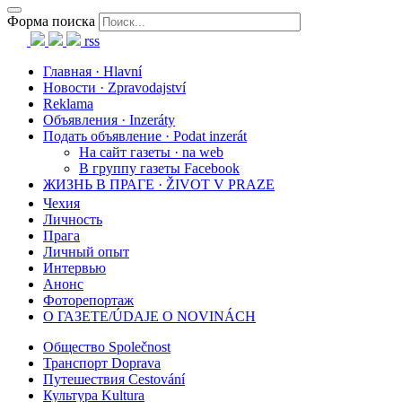
Форма поиска
rss
Главная · Hlavní
Новости · Zpravodajství
Reklama
Объявления · Inzeráty
Подать объявление · Podat inzerát
На сайт газеты · na web
В группу газеты Facebook
ЖИЗНЬ В ПРАГЕ · ŽIVOT V PRAZE
Чехия
Личность
Прага
Личный опыт
Интервью
Анонс
Фоторепортаж
О ГАЗЕТЕ/ÚDAJE O NOVINÁCH
Общество Společnost
Транспорт Doprava
Путешествия Cestování
Культура Kultura