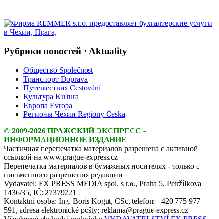
Рубрики новостей · Aktuality
Общество Společnost
Транспорт Doprava
Путешествия Cestování
Культура Kultura
Европа Evropa
Регионы Чехии Regiony Česka
© 2009-2026 ПРАЖСКИЙ ЭКСПРЕСС -
ИНФОРМАЦИОННОЕ ИЗДАНИЕ
Частичная перепечатка материалов разрешена с активной
ссылкой на www.prague-express.cz
Перепечатка материалов в бумажных носителях - только с
письменного разрешения редакции
Vydavatel: EX PRESS MEDIA spol. s r.o., Praha 5, Petržílkova
1436/35, IČ: 27379221
Kontaktní osoba: Ing. Boris Kogut, CSc, telefon: +420 775 977
591, adresa elektronické pošty: reklama@prague-express.cz
Všeobecné obchodní podmínky
VYDAVATELSTVÍ EX PRESS